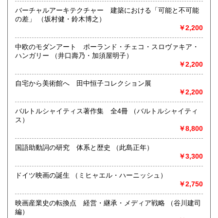
バーチャルアーキテクチャー 建築における「可能と不可能
◆本の在庫について◆
の差」 （坂村健・鈴木博之）
当店に在庫している本はほぼ別棟倉庫に保管していますの
￥2,200
で、性急なお求めにはご対応致し兼ねます。ご来店にてお求
めになりたい場合は事前にご一報下さいませ。
中欧のモダンアート ポーランド・チェコ・スロヴァキア・
ハンガリー （井口壽乃・加須屋明子）
沿線名：-
￥2,200
最寄駅：-
営業時間：平日・土・祝10時半～18時
自宅から美術館へ 田中恒子コレクション展
定休日：日曜日
￥2,200
書籍の買取について
バルトルシャイティス著作集 全4冊 （バルトルシャイティ
ス）
-
￥8,800
取り扱い分野
国語助動詞の研究 体系と歴史 （此島正年）
総記、哲学宗教、歴史、社会科学、自然科学、美術工芸、国
￥3,300
語国文、外国文学、近代文献、趣味、外国書、サブカルチャ
ー、古書一般（その他）
ドイツ映画の誕生 （ミヒャエル・ハーニッシュ）
￥2,750
映画産業史の転換点 経営・継承・メディア戦略 （谷川建司
編）