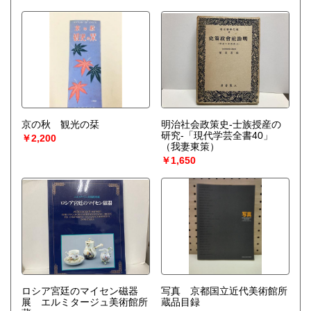
京の秋 観光の栞
明治社会政策史-士族授産の
研究-「現代学芸全書40」
￥2,200
（我妻東策）
￥1,650
ロシア宮廷のマイセン磁器
写真 京都国立近代美術館所
展 エルミタージュ美術館所
蔵品目録