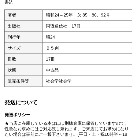
書込
著者
昭和24～25年 欠:85・86、92号
出版社
同盟通信社 17冊
刊行年
昭24
サイズ
Ｂ５判
冊数
17冊
状態
中古品
販売条件等
社会学社会学
発送について
発送ポリシー
★当店に在庫している本はほぼ別棟倉庫に保管していますので、
性急なお求めにはご対応致し兼ねます。ご来店にてお求めになり
たい場合は事前にご一報下さいませ。(平日・土・祝10時半～18