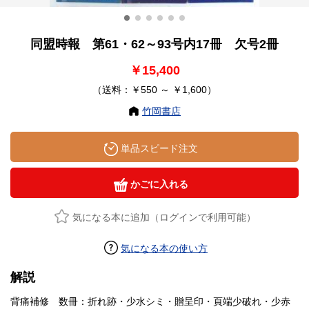
同盟時報 第61・62～93号内17冊 欠号2冊
￥15,400
（送料：￥550 ～ ￥1,600）
竹岡書店
単品スピード注文
かごに入れる
気になる本に追加（ログインで利用可能）
気になる本の使い方
解説
背痛補修 数冊：折れ跡・少水シミ・贈呈印・頁端少破れ・少赤