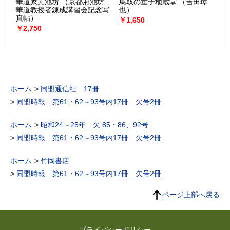
華道家元池坊
（京都府池坊
鳥取の童子地蔵堂
（吉田璋
華道教授者錬成講習会記念写
也）
真帖）
￥1,650
￥2,750
ホーム
同盟通信社 17冊
同盟時報 第61・62～93号内17冊 欠号2冊
ホーム
昭和24～25年 欠:85・86、92号
同盟時報 第61・62～93号内17冊 欠号2冊
ホーム
竹岡書店
同盟時報 第61・62～93号内17冊 欠号2冊
ページ上部へ戻る