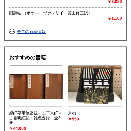
￥3,080
旧詩帖 （ポオル・ヴァレリイ 菱山修三訳）
￥1,100
全ての新着情報
おすすめの書籍
親町要用亀鑑録・上下京町々
京都
古書明細記・雑色要録 全3
￥550
冊
￥44,000