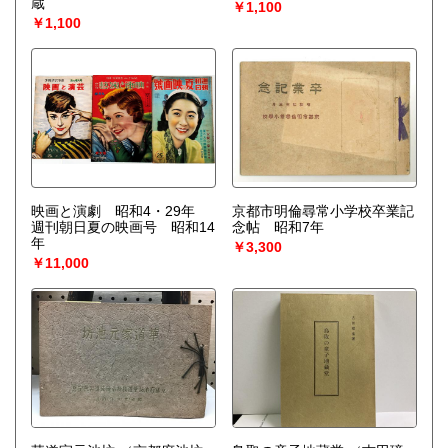
蔵
￥1,100
￥1,100
映画と演劇 昭和4・29年
京都市明倫尋常小学校卒業記
週刊朝日夏の映画号 昭和14
念帖 昭和7年
年
￥3,300
￥11,000