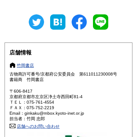
山梨県
長野県
550円
550円
岐阜県
静岡県
550円
550円
愛知県
三重県
550円
550円
滋賀県
京都府
550円
550円
店舗情報
大阪府
兵庫県
550円
550円
竹岡書店
奈良県
和歌山県
古物商許可番号/京都府公安委員会 第611011230008号
550円
550円
書籍商 竹岡書店
鳥取県
島根県
550円
550円
〒606-8417
京都府京都市左京区浄土寺西田町81-4
岡山県
広島県
550円
550円
ＴＥＬ：075-761-4554
ＦＡＸ：075-752-2219
Email：ginkaku@mbox.kyoto-inet.or.jp
山口県
徳島県
550円
550円
担当者：竹岡 忠郎
香川県
店舗へのお問い合わせ
愛媛県
550円
550円