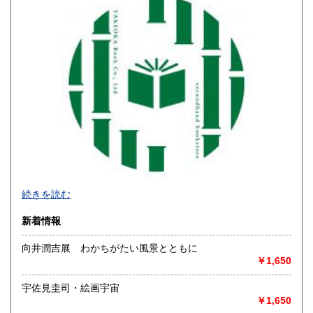
高知県
福岡県
550円
600円
佐賀県
長崎県
600円
600円
熊本県
大分県
600円
600円
宮崎県
鹿児島県
600円
600円
沖縄県
1,600円
続きを読む
新着情報
向井潤吉展 わかちがたい風景とともに
￥1,650
宇佐見圭司・絵画宇宙
￥1,650