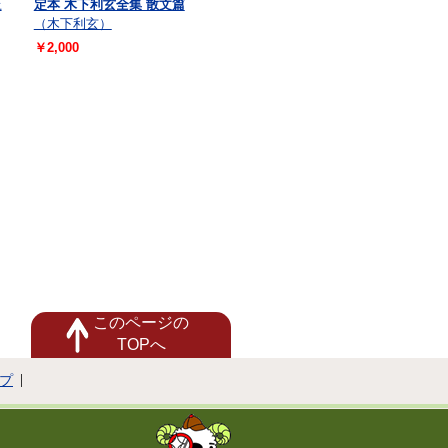
上
定本 木下利玄全集 散文篇
（木下利玄）
￥2,000
このページの
TOPへ
プ