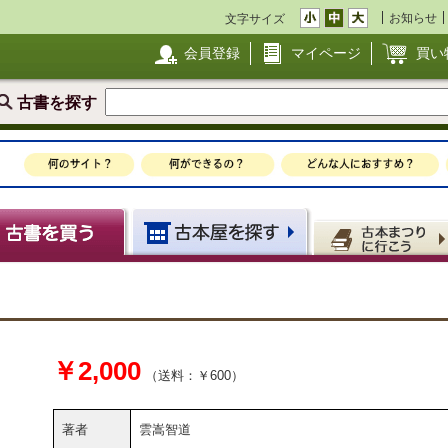
お知らせ
文字サイズ
会員登録
マイページ
買い
古書を探す
￥2,000
（送料：￥600）
著者
雲嵩智道