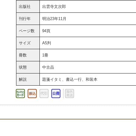
出版社
出雲寺文次郎
刊行年
明治23年11月
ページ数
94頁
サイズ
A5判
冊数
1冊
状態
中古品
解説
題箋イタミ、書込一行、和装本