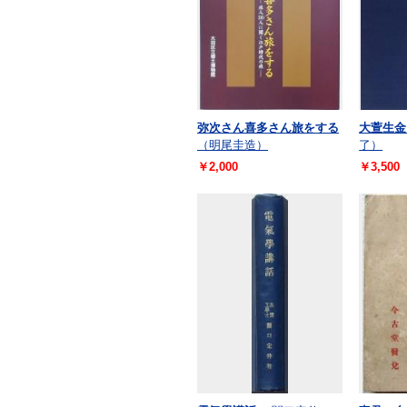
弥次さん喜多さん旅をする
大萱生金
（明尾圭造）
了）
￥2,000
￥3,500