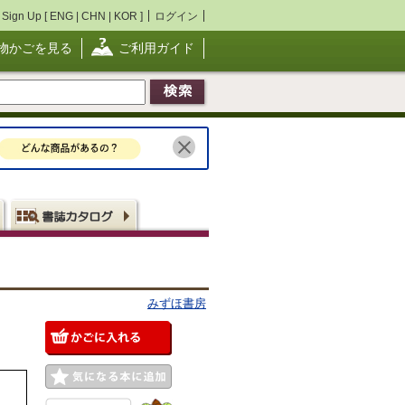
Sign Up [
ENG
|
CHN
|
KOR
]
ログイン
物かごを見る
ご利用ガイド
みずほ書房