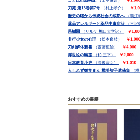
ことばの歳時記
（山本健吉）
￥1,00
刀苑 第13巻第7号
（村上孝介）
￥1,0
歴史の曙から伝統社会の成熟へ
（義江
薬品アレルギーと薬品中毒症状
（三沢
果樹園
（リルケ 堀口大学訳）
￥1,00
非行少女の心理
（松本良枝）
￥1,00
刀剣解体新書
（齋藤恒治）
￥4,000
浮世絵の幽霊
（粕 三平）
￥2,000
日本教育小史
（海後宗臣）
￥1,010
人しれず微笑まん 樺美智子遺稿集
（樺
おすすめの書籍