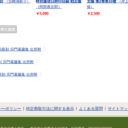
白
（宮崎湖処子）
特別通信日附印目録 戦后篇
太陽 第2巻第16號
（岸
（阿部善次郎）
操）
￥5,090
￥2,540
治新刻 宗門葛藤集 出所附
刻 宗門葛藤集 出所附
新刻 宗門葛藤集 出所附
シーポリシー
特定商取引法に関する表示
よくある質問
サイトマッ