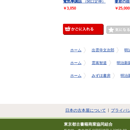
電気學講話
（関口定伸）
妻君の自
￥3,050
￥25,000
ホーム
出雲寺文次郎
明
ホーム
雲嵩智道
明治新
ホーム
みずほ書房
明治
日本の古本屋について
プライバ
東京都古書籍商業協同組合