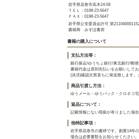
岩手県花巻市高木24-58
ＴＥＬ：0198-23-5647
ＦＡＸ：0198-23-5647
岩手県公安委員会許可 第21104000115
書籍商 みずほ書房
書籍の購入について
支払方法等：
銀行振込/ゆうちょ銀行/東北銀行/郵
書籍代金は原則先払いをお願いしてお
(決済)確認次第直ちに発送致します
商品引渡し方法：
ゆうメール・ゆうパック・クロネコ宅
返品について：
記載情報にない瑕疵が有りました場合
他特記事項：
岩手県花巻市の書肆です。創業14年
場合は必要書類をお知らせください。