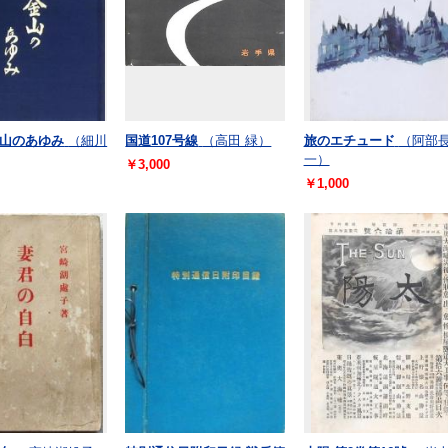
山のあゆみ
（細川
国道107号線
（高田 緑）
旅のエチュード
（阿部
一）
￥3,000
￥1,000