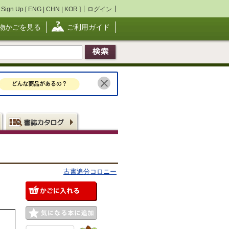
Sign Up [
ENG
|
CHN
|
KOR
]
ログイン
物かごを見る
ご利用ガイド
古書追分コロニー