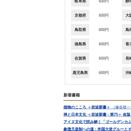
岐阜県
600円
静
京都府
600円
大
鳥取県
600円
島
徳島県
600円
香
佐賀県
600円
長
鹿児島県
600円
沖
新着書籍
植物のこころ ＜岩波新書＞
（塚谷裕一
禅と日本文化 ＜岩波新書 ; 第75＞ 改版 
アイヌ文化で読み解く「ゴールデンカム
象徴天皇制への道 : 米国大使グルーと