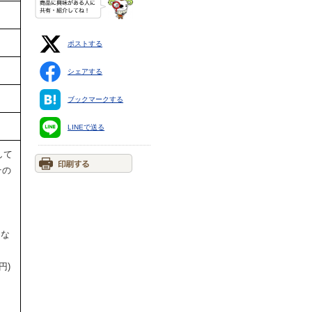
ポストする
シェアする
ブックマークする
LINEで送る
して
その
円な
円)