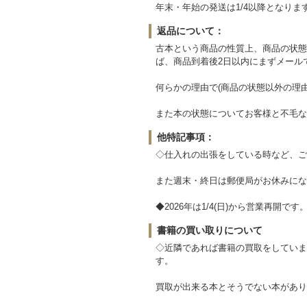
年末・年始の発送は1/4以降となりま
返品について：
古本という商品の性質上、商品の状態
ば、商品到着後2日以内にまずメール
何らかの理由で(商品の状態以外の理
また本の状態についてお客様と不毛な
他特記事項：
◇仕入れの出張をしている時など、ご
また週末・終日は郵便局がお休みにな
◆2026年は1/4(日)から営業再開です
書籍の買い取りについて
◇近隣であれば書籍の買取をしていま
す。
買取が出来る本とそうでない本があり