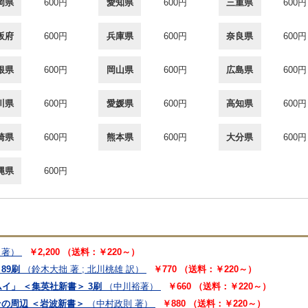
岡県
600円
愛知県
600円
三重県
600円
阪府
600円
兵庫県
600円
奈良県
600円
根県
600円
岡山県
600円
広島県
600円
川県
600円
愛媛県
600円
高知県
600円
崎県
600円
熊本県
600円
大分県
600円
縄県
600円
 著）
￥2,200 （送料：￥220～）
89刷
（鈴木大拙 著 ; 北川桃雄 訳）
￥770 （送料：￥220～）
イ」 ＜集英社新書＞ 3刷
（中川裕著）
￥660 （送料：￥220～）
その周辺 ＜岩波新書＞
（中村政則 著）
￥880 （送料：￥220～）