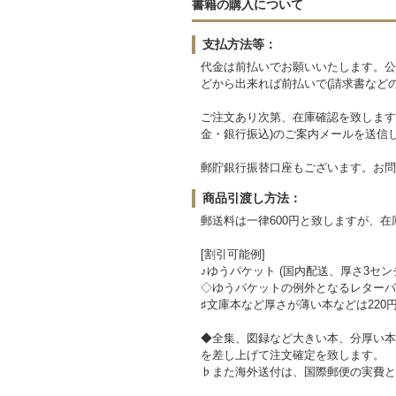
書籍の購入について
支払方法等：
代金は前払いでお願いいたします。公
どから出来れば前払いで(請求書など
ご注文あり次第、在庫確認を致します
金・銀行振込)のご案内メールを送信
郵貯銀行振替口座もございます。お問
商品引渡し方法：
郵送料は一律600円と致しますが、
[割引可能例]
♪ゆうパケット (国内配送、厚さ3セン
◇ゆうパケットの例外となるレターパッ
♯文庫本など厚さが薄い本などは220
◆全集、図録など大きい本、分厚い本
を差し上げて注文確定を致します。
♭また海外送付は、国際郵便の実費と