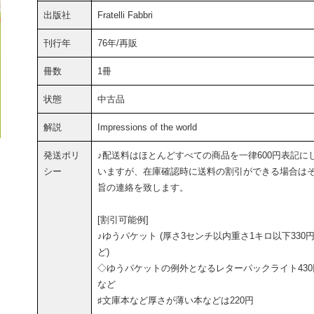
出版社
Fratelli Fabbri
刊行年
76年/再販
冊数
1冊
状態
中古品
解説
Impressions of the world
発送ポリ
♪配送料はほとんどすべての商品を一律600円表記に
シー
いますが、在庫確認時に送料の割引ができる場合は
旨の連絡を致します。
[割引可能例]
♪ゆうパケット (厚さ3センチ以内重さ1キロ以下330
ど)
◇ゆうパケットの例外となるレターパックライト430
など
♯文庫本など厚さが薄い本などは220円