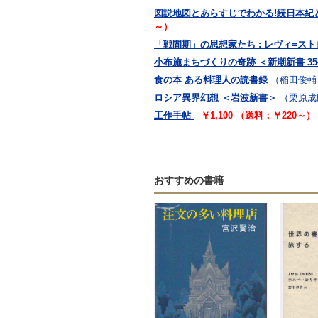
図説地図とあらすじでわかる!続日本紀と日
～）
「戦間期」の思想家たち : レヴィ=ス
小布施まちづくりの奇跡 ＜新潮新書 35
食の本 ある料理人の読書録
（稲田俊輔
ロシア異界幻想 ＜岩波新書＞
（栗原成
工作手帖
￥1,100 （送料：￥220～）
おすすめの書籍