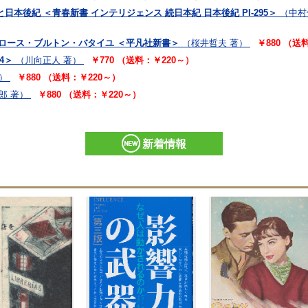
本後紀 ＜青春新書 インテリジェンス 続日本紀 日本後紀 PI-295＞
（中村
トロース・ブルトン・バタイユ ＜平凡社新書＞
（桜井哲夫 著）
￥880 （送
4＞
（川向正人 著）
￥770 （送料：￥220～）
）
￥880 （送料：￥220～）
郎 著）
￥880 （送料：￥220～）
新着情報