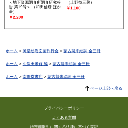
＜地下資源調査所調査研究報
（上野益三著）
告 第19号＞
（和田信彦 ほか
￥1,100
著）
￥2,200
ホーム
風俗絵巻図画刊行会
蒙古襲来絵詞 全三冊
ホーム
久保田米斉 編
蒙古襲来絵詞 全三冊
ホーム
南陽堂書店
蒙古襲来絵詞 全三冊
ページ上部へ戻る
プライバシーポリシー
よくある質問
特定商取引に関する法律に基づく表記