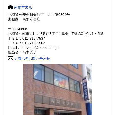
奈良県
和歌山県
210円
210円
南陽堂書店
北海道公安委員会許可 北古第0304号
鳥取県
島根県
210円
210円
書籍商 南陽堂書店
岡山県
広島県
210円
210円
〒060-0808
北海道札幌市北区北8条西5丁目1番地 TAKAGIビル1・2階
ＴＥＬ：011-716-7537
山口県
徳島県
210円
210円
ＦＡＸ：011-716-5562
Email：nanyodo@rio.odn.ne.jp
香川県
愛媛県
210円
210円
担当者：高木秀了
店舗へのお問い合わせ
高知県
福岡県
210円
210円
佐賀県
長崎県
210円
210円
熊本県
大分県
210円
210円
宮崎県
鹿児島県
210円
210円
沖縄県
1,500円