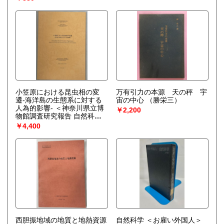
小笠原における昆虫相の変
万有引力の本源 天の秤 宇
遷-海洋島の生態系に対する
宙の中心
（勝栄三）
人為的影響- ＜神奈川県立博
￥2,200
物館調査研究報告 自然科学
12号＞
（苅部治紀、高桑正
￥4,400
敏、他）
西胆振地域の地質と地熱資源
自然科学 ＜お雇い外国人＞