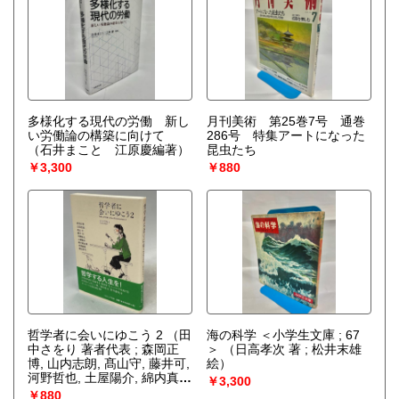
多様化する現代の労働 新し
月刊美術 第25巻7号 通巻
い労働論の構築に向けて
286号 特集アートになった
（石井まこと 江原慶編著）
昆虫たち
￥3,300
￥880
哲学者に会いにゆこう 2
（田
海の科学 ＜小学生文庫 ; 67
中さをり 著者代表 ; 森岡正
＞
（日高孝次 著 ; 松井末雄
博, 山内志朗, 髙山守, 藤井可,
絵）
河野哲也, 土屋陽介, 綿内真由
￥3,300
美, 本間直樹, 梶谷真司 [述]）
￥880