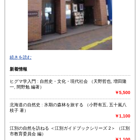
続きを読む
新着情報
ヒグマ学入門 : 自然史・文化・現代社会 （天野哲也, 増田隆
一, 間野勉 編著）
創業昭和5年。1階では北方関係、文系専門書、理工書、全集
￥5,500
など、2階は昆虫関係を主にした自然科学書を取り扱いしてい
ます。昆虫関係の和書、洋書共、和書は古書だけでなく新本
北海道の自然史 : 氷期の森林を旅する （小野有五, 五十嵐八
(新刊書店では取扱わないい自費出版も含む)も取り扱ってい
枝子 著）
ます。全国の同好会の会誌、昆虫関係の研究者の別刷も多数
￥1,100
取り揃えております。
江別の自然を訪ねる ＜江別ガイドブックシリーズ 2＞ （江別
沿線名：JR又は地下鉄南北線
市教育委員会 編）
最寄駅：さっぽろ駅
￥1,100