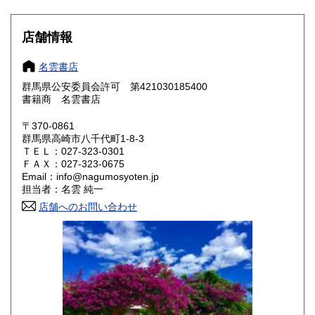
滋賀県
京都府
400円
400円
店舗情報
大阪府
兵庫県
400円
400円
名雲書店
奈良県
和歌山県
400円
400円
群馬県公安委員会許可 第421030185400
書籍商 名雲書店
鳥取県
島根県
400円
400円
〒370-0861
岡山県
広島県
400円
400円
群馬県高崎市八千代町1-8-3
ＴＥＬ：027-323-0301
ＦＡＸ：027-323-0675
山口県
徳島県
400円
400円
Email：info@nagumosyoten.jp
担当者：名雲 純一
香川県
愛媛県
400円
400円
店舗へのお問い合わせ
高知県
福岡県
400円
400円
佐賀県
長崎県
400円
400円
熊本県
大分県
400円
400円