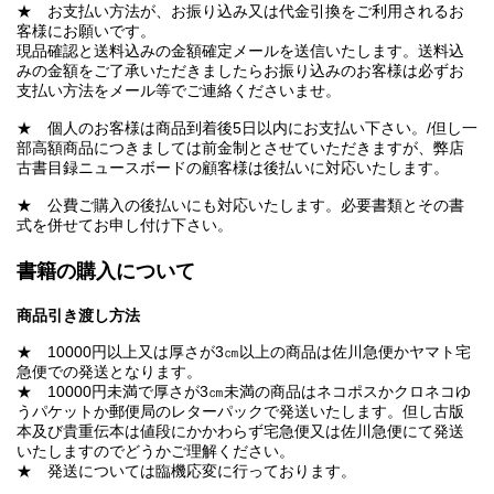
★ お支払い方法が、お振り込み又は代金引換をご利用されるお
客様にお願いです。
現品確認と送料込みの金額確定メールを送信いたします。送料込
みの金額をご了承いただきましたらお振り込みのお客様は必ずお
支払い方法をメール等でご連絡くださいませ。
★ 個人のお客様は商品到着後5日以内にお支払い下さい。/但し一
部高額商品につきましては前金制とさせていただきますが、弊店
古書目録ニュースボードの顧客様は後払いに対応いたします。
★ 公費ご購入の後払いにも対応いたします。必要書類とその書
式を併せてお申し付け下さい。
書籍の購入について
商品引き渡し方法
★ 10000円以上又は厚さが3㎝以上の商品は佐川急便かヤマト宅
急便での発送となります。
★ 10000円未満で厚さが3㎝未満の商品はネコポスかクロネコゆ
うパケットか郵便局のレターパックで発送いたします。但し古版
本及び貴重伝本は値段にかかわらず宅急便又は佐川急便にて発送
いたしますのでどうかご理解ください。
★ 発送については臨機応変に行っております。