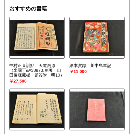
おすすめの書籍
中村正直訓點 天道溯原
繪本實録 川中島軍記
（米國丁&#38873;良著 山
￥11,000
田俊蔵藏板 題簽附 明10）
￥27,500