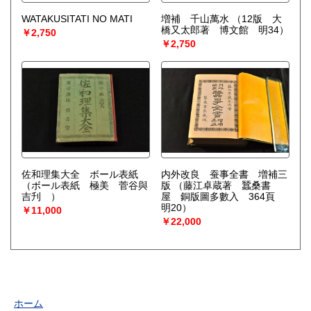
WATAKUSITATI NO MATI
増補 千山萬水
（12版 大
橋又太郎著 博文館 明34）
￥2,750
￥2,750
佐和理集大全 ボール表紙
内外改良 蚕事全書 増補三
（ボール表紙 極美 菅谷與
版
（藤江卓蔵著 蠶桑書
吉刋 ）
屋 銅版圖多數入 364頁
明20）
￥11,000
￥22,000
ホーム