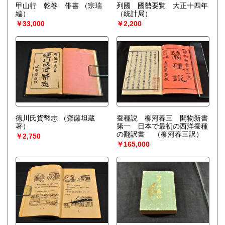
甲山行 乾巻 俳書
（宗瑞
列國 國勢要覧 大正十四年
編）
（統計局）
￥33,000
￥2,200
徳川氏貨幣志
（齋藤坦蔵
蚕種説 柳河春三 開物新書
著）
第一 日本で最初の西洋蚕種
の翻訳書
（柳河春三訳）
￥2,750
￥165,000