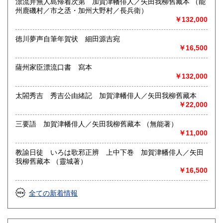
漂流并無人島帰着次第 加賀津幡俳人／矢田我柳舊藏本 （能
ヘ御拂下ゲ願ヒマス誠實ヲ旨トシテ必ズ御滿足ノ行ク樣勉強
州鹿磯村／市之丞・加州大野村／長兵衛）
買受致シマス
￥132,000
御報次第遠近問ハズ即時參上地方モ御伺致升
徳川夢声自筆年賀状 細田源吉宛
￥16,500
取り扱い分野
薩州家臣漂流口書 寫本
哲学宗教、歴史、美術工芸、国語国文、古典籍、近代文献、
￥132,000
趣味
キリスト教文献 和本 書画 浮世絵 明治文献 古文書
太閤秀吉 秀吉公由緒記 加賀津幡俳人／矢田我柳舊藏本
￥22,000
三要語 加賀津幡俳人／矢田我柳舊藏本 （無能著）
￥11,000
教諭日徒 いろは歌邪正辨 上中下巻 加賀津幡俳人／矢田
我柳舊藏本 （靈城著）
￥16,500
全ての新着情報