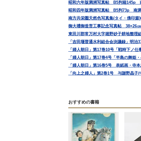
昭和六年版満洲写真帖 B5判箱145p
昭和四年版満洲写真帖 B5判73p 南
南方共栄圏天然色写真集(タイ・佛印篇)
御大禮御造営工事記念写真帖 38×26
東田川郡常万村大字堀野砂子耕地整理組
「吉田堰普通水利組合会決議録」明治37,38
「婦人朝日」第17巻10号「戦時下ノ仕
「婦人朝日」第17巻4号「半島の舞姫・
「婦人朝日」第16巻5号 表紙画・寺本忠
「向上之婦人」第2巻1号 与謝野晶子/中
おすすめの書籍