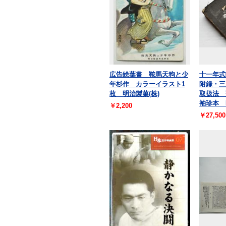
広告絵葉書 鞍馬天狗と少
十一年
年杉作 カラーイラスト1
附録・三
枚 明治製菓(株)
取扱法
袖珍本 
￥2,200
￥27,500