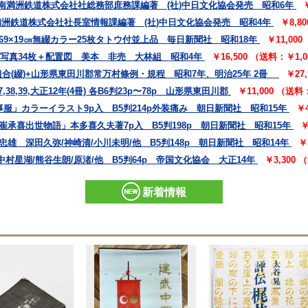
 南満洲鉄道株式会社社総務部庶務課編著 (社)中日文化協会発売 昭和6年
満洲鉄道株式会社社長室情報課編著 (社)中日文化協会発売 昭和4年
￥8,8
69×19㎝無綴カラー25枚タトウ付並上品 毎日新聞社 昭和18年
￥11,00
㎝写真34枚＋配置図 美本 非売 大林組 昭和4年
￥16,500 （送料：￥1,
合(綴)+山形県東田川郡常万村條例・規程 昭和7年、明治25年 2冊
￥27
,39,大正12年(4冊) 各B6判23p〜78p 山形県東田川郡
￥11,000 （送
事服」カラーイラスト9p入 B5判214p外装痛み 朝日新聞社 昭和15年
￥
崔承喜出世物語」本多喜久夫著7p入 B5判198p 朝日新聞社 昭和15年
￥
雄 深田久弥/神崎清/小川未明/他 B5判148p 朝日新聞社 昭和14年
￥
村星湖/熊谷生朗/原渚/他 B5判64p 帝国文化協会 大正14年
￥3,300
新着情報