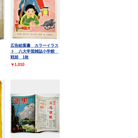
広告絵葉書 カラーイラス
ト 八大学習雑誌小学館
戦前 1枚
￥1,010