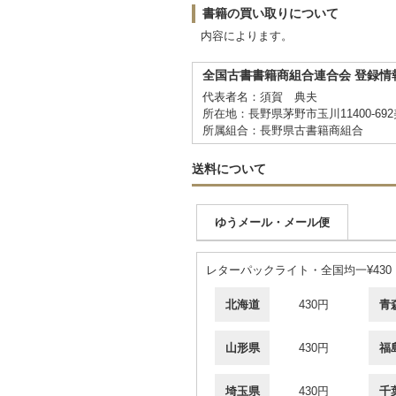
書籍の買い取りについて
内容によります。
全国古書書籍商組合連合会 登録情
代表者名：須賀 典夫
所在地：長野県茅野市玉川11400-69
所属組合：長野県古書籍商組合
送料について
ゆうメール・メール便
レターパックライト・全国均一¥430
北海道
430円
青
山形県
430円
福
埼玉県
430円
千