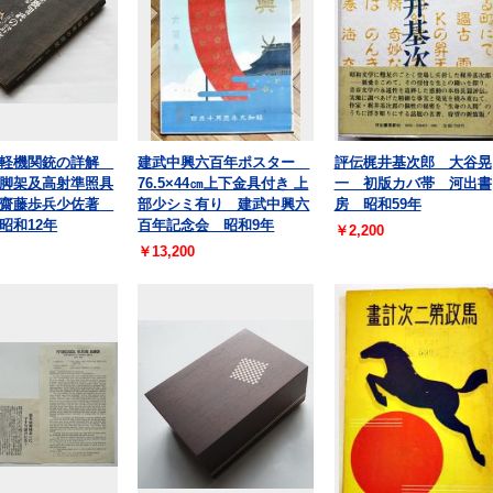
式軽機関銃の詳解
建武中興六百年ポスター
評伝梶井基次郎 大谷晃
脚架及高射準照具
76.5×44㎝上下金具付き 上
一 初版カバ帯 河出書
 齋藤歩兵少佐著
部少シミ有り 建武中興六
房 昭和59年
昭和12年
百年記念会 昭和9年
￥2,200
￥13,200