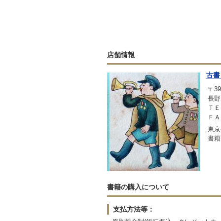
店舗情報
古書
〒39
長野
ＴＥＬ
ＦＡＸ
東京
書籍
書籍の購入について
支払方法等：