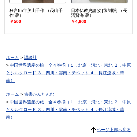
狂言85年茂山千作
（茂山千
日本仏教史論攷 [復刻版]
（長
作 著）
沼賢海 著）
￥500
￥4,800
ホーム
講談社
中国世界遺産の旅 全４巻揃（１．北京・河北・東北 ２．中原
とシルクロード ３．四川・雲南・チベット ４．長江流域・華
南）
ホーム
古書かんたんむ
中国世界遺産の旅 全４巻揃（１．北京・河北・東北 ２．中原
とシルクロード ３．四川・雲南・チベット ４．長江流域・華
南）
ページ上部へ戻る