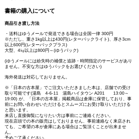
書籍の購入について
商品引き渡し方法
・送料はゆうメールで発送できる場合は全国一律 300円
※ただし、重さ1kg以上は430円(レターパックライト)、厚さ3cm
以上600円(レターパックプラス)
大型、4㎏以上は800円～(ゆうパック)
(ゆうメールには紛失時の補償と追跡・時間指定のサービスがあり
ません。不安な方はゆうパックをお選びください)
海外発送は対応しておりません。
※「日本の古本屋」でご注文いただきました本は、店舗での受け
取り可能です(湯島 4-6-11 湯島ハイタウン A201 13:00～
19:00) が、「日本の古本屋」掲載商品は倉庫に保管しており、事
前にお問い合わせいただけるとスムーズにお受け取りいただける
と思います。
来店し直接御覧になりたい方は事前にご連絡ください。
現在店頭での本の販売はしておりません、事前連絡なく来店され
ても、ご希望の本が倉庫にある場合はご覧頂くことが出来ませ
ん。
予めご了承ください。