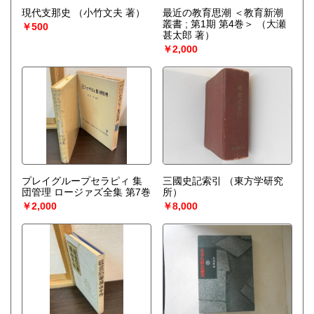
現代支那史
（小竹文夫 著）
最近の教育思潮 ＜教育新潮
叢書 ; 第1期 第4巻＞
（大瀬
￥500
甚太郎 著）
￥2,000
プレイグループセラピィ 集
三國史記索引
（東方学研究
団管理 ロージァズ全集 第7巻
所）
￥2,000
￥8,000