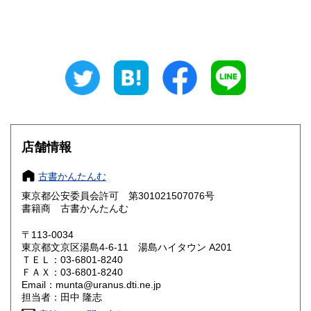
山梨県
長野県
300円
300円
岐阜県
静岡県
300円
300円
愛知県
三重県
300円
300円
滋賀県
京都府
300円
300円
大阪府
兵庫県
300円
300円
店舗情報
奈良県
和歌山県
300円
300円
古書かんたんむ
東京都公安委員会許可 第301021507076号
鳥取県
島根県
300円
300円
書籍商 古書かんたんむ
岡山県
広島県
300円
300円
〒113-0034
東京都文京区湯島4-6-11 湯島ハイタウン A201
ＴＥＬ：03-6801-8240
山口県
徳島県
300円
300円
ＦＡＸ：03-6801-8240
Email：munta@uranus.dti.ne.jp
香川県
愛媛県
300円
300円
担当者：田中 隆志