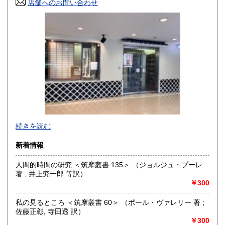
店舗へのお問い合わせ
高知県
福岡県
300円
300円
佐賀県
長崎県
300円
300円
熊本県
大分県
300円
300円
宮崎県
鹿児島県
300円
300円
沖縄県
300円
続きを読む
新着情報
人間的時間の研究 ＜筑摩叢書 135＞ （ジョルジュ・プーレ
著 ; 井上究一郎 等訳）
￥300
私の見るところ ＜筑摩叢書 60＞ （ポール・ヴァレリー 著 ;
佐藤正彰, 寺田透 訳）
￥300