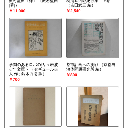
殿村藍田〔梅〕
（殿村藍田
松浦武四郎紀行集 上巻
[著]）
（吉田武三 編）
￥11,000
￥2,540
学問のあるロバの話 ＜岩波
都市計画への挑戦
（京都自
少年文庫＞
（セギュール夫
治体問題研究所 編）
人 作 ; 鈴木力衛 訳）
￥800
￥700