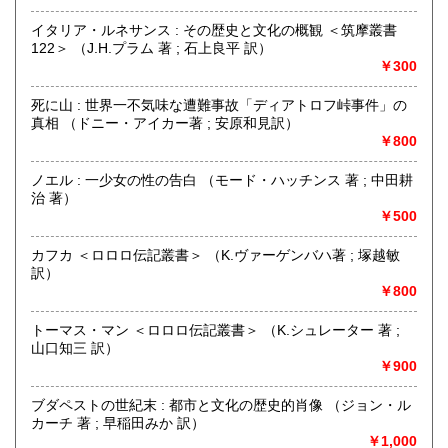
-
イタリア・ルネサンス : その歴史と文化の概観 ＜筑摩叢書
沿線名：-
122＞ （J.H.プラム 著 ; 石上良平 訳）
最寄駅：-
￥300
営業時間：13:00-19:00 (本は倉庫にあるため、店舗での購
入や受け取りご希望の場合は上記の「商品引渡し方法」をご
死に山 : 世界一不気味な遭難事故「ディアトロフ峠事件」の
覧ください)
真相 （ドニー・アイカー著 ; 安原和見訳）
定休日：なし
￥800
書籍の買取について
ノエル : 一少女の性の告白 （モード・ハッチンス 著 ; 中田耕
治 著）
内容によりますが全国出張いたします
￥500
取り扱い分野
カフカ ＜ロロロ伝記叢書＞ （K.ヴァーゲンバハ著 ; 塚越敏
古書一般（その他）
訳）
￥800
トーマス・マン ＜ロロロ伝記叢書＞ （K.シュレーター 著 ;
山口知三 訳）
￥900
ブダペストの世紀末 : 都市と文化の歴史的肖像 （ジョン・ル
カーチ 著 ; 早稲田みか 訳）
￥1,000