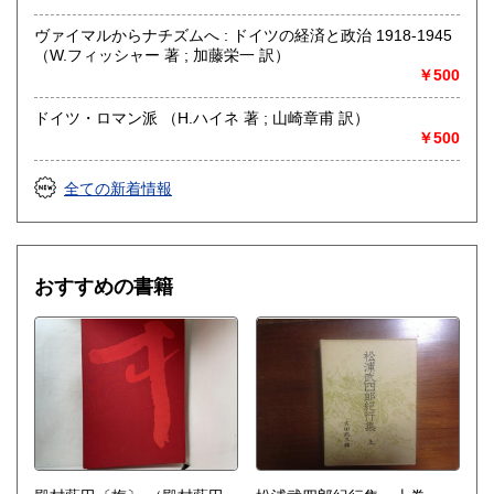
ヴァイマルからナチズムへ : ドイツの経済と政治 1918-1945
（W.フィッシャー 著 ; 加藤栄一 訳）
￥500
ドイツ・ロマン派 （H.ハイネ 著 ; 山崎章甫 訳）
￥500
全ての新着情報
おすすめの書籍