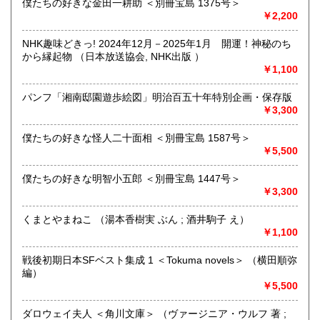
僕たちの好きな金田一耕助 ＜別冊宝島 1375号＞
済、社会、哲学、政治」 等の幅広いテーマを扱います。
￥2,200
「日本の古本屋」で販売している古本は、隣りの「文化磁場
油や」で一部展示販売も春～秋にしています、堀辰雄、立原
NHK趣味どきっ! 2024年12月－2025年1月 開運！神秘のち
道造、加藤周一などのゆかりの土地柄です。信州にお越しの
から縁起物 （日本放送協会, NHK出版 ）
場合はどうぞお立ち寄り下さい。
￥1,100
沿線名：しなの鉄道
パンフ「湘南邸園遊歩絵図」明治百五十年特別企画・保存版
最寄駅：信濃追分駅
￥3,300
営業時間：12:00〜17:00
定休日：火・水曜日(夏季:毎日営業、冬季:天気次第)
僕たちの好きな怪人二十面相 ＜別冊宝島 1587号＞
￥5,500
書籍の買取について
僕たちの好きな明智小五郎 ＜別冊宝島 1447号＞
◇近隣であれば書籍の買取をしています。少数であれば店へ
￥3,300
の持ち込み、あるいは量が多い場合はまずは電話などで相談
をさせていただくこともあります。
くまとやまねこ （湯本香樹実 ぶん ; 酒井駒子 え）
￥1,100
買取が出来る本とそうでない本があります、メール・電話等
で連絡頂ければと思います。
戦後初期日本SFベスト集成 1 ＜Tokuma novels＞ （横田順弥
編）
取り扱い分野
￥5,500
哲学宗教、歴史、社会科学、美術工芸、外国文学、趣味、サ
ブカルチャー、古書一般（その他）
ダロウェイ夫人 ＜角川文庫＞ （ヴァージニア・ウルフ 著 ;