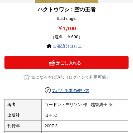
ハクトウワシ : 空の王者
Bald eagle
￥1,100
（送料：￥600）
古書追分コロニー
かごに入れる
気になる本に追加（ログインで利用可能）
気になる本の使い方
著者
ゴードン・モリソン 作 ; 越智典子 訳
出版社
ほるぷ
刊行年
2007.3