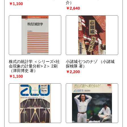
介）
￥1,100
￥2,640
株式の統計学 ＜シリーズ<社
小諸城七つのナゾ
（小諸城
会現象の計量分析> 2＞ 2刷
探検隊 著）
（津田博史 著）
￥2,200
￥1,100