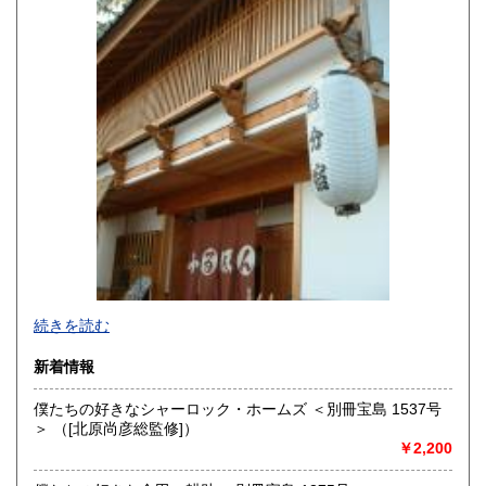
宮崎県
鹿児島県
600円
600円
沖縄県
600円
続きを読む
新着情報
僕たちの好きなシャーロック・ホームズ ＜別冊宝島 1537号
＞ （[北原尚彦総監修]）
追分コロニーは「豊かな暮らし」をテーマにした「村の古本
￥2,200
屋」です。人が精神的に豊かな生活を送るための 様々な遊び
的「衣・食・住、アート、音楽、旅、 趣味、健康、文芸、経