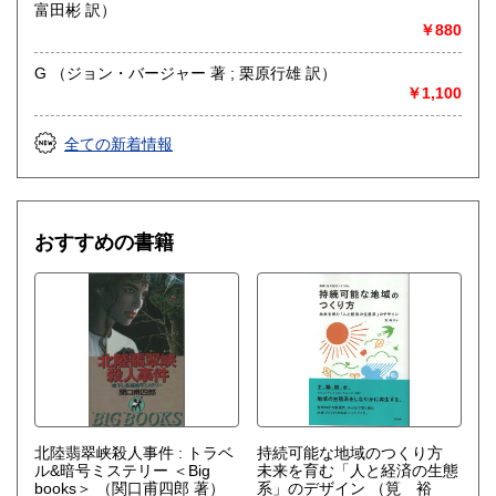
富田彬 訳）
￥880
G （ジョン・バージャー 著 ; 栗原行雄 訳）
￥1,100
全ての新着情報
おすすめの書籍
北陸翡翠峡殺人事件 : トラベ
持続可能な地域のつくり方
ル&暗号ミステリー ＜Big
未来を育む「人と経済の生態
books＞
（関口甫四郎 著）
系」のデザイン
（筧 裕