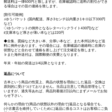
郵送料は一律600円と致しますが、在庫確認時に送料の割引ができ
る場合はその旨の連絡を致します。
[割引可能例]
♪ゆうパケット (国内配送、厚さ3センチ以内重さ1キロ以下330円
など)
◇ゆうパケットの例外となるレターパックライト430円)など
♯文庫本など厚さが薄い本などは220円
◆全集、図録など大きい本、分厚い本など、また本州以外など送
料に例外があります。その場合には、在庫確認の連絡時に在庫の
状態などと合わせて連絡を差し上げて注文確定を致します。
♭また海外送付は、国際郵便の実費となります。
年末・年始の発送は1/4以降となります。
返品について
古本という商品の性質上、商品の状態を理由にした返品・交換は
原則的に受けつけておりません。当店は注意して商品管理をして
いますが、過失等あれば、商品到着後2日以内にまずメールでお知
らせ下さい。
何らかの理由で(商品の状態以外の理由で)返品となる場合でも、
(小古書店を維持していくために)返品に係るコストはお客様にご負