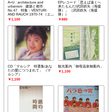
A+U : architecture and
EPレコード「思えば遠くへ
urbanism : 建築と都市
来たもんだ/武田鉄矢（海援
No.47 特集：VENTURI
隊）」
（武田鉄矢（海援
AND RAUCH 1970-74
（エ
隊））
ー・アンド・ユー）
￥1,100
￥880
CD「マルシア 特選集/あな
観光案内「御母温泉御案内」
たの愛につつまれて」
（マ
￥1,100
ルシア）
￥1,100