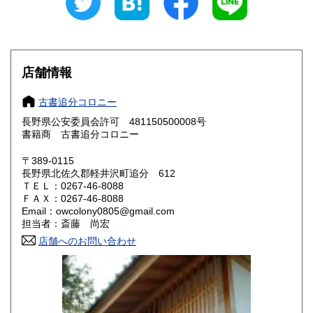
愛知県
三重県
600円
600円
滋賀県
京都府
600円
600円
大阪府
兵庫県
600円
600円
店舗情報
奈良県
和歌山県
600円
600円
古書追分コロニー
長野県公安委員会許可 481150500008号
鳥取県
島根県
600円
600円
書籍商 古書追分コロニー
岡山県
広島県
600円
600円
〒389-0115
長野県北佐久郡軽井沢町追分 612
ＴＥＬ：0267-46-8088
山口県
徳島県
600円
600円
ＦＡＸ：0267-46-8088
Email：owcolony0805@gmail.com
香川県
愛媛県
600円
600円
担当者：斎藤 尚宏
店舗へのお問い合わせ
高知県
福岡県
600円
600円
佐賀県
長崎県
600円
600円
熊本県
大分県
600円
600円