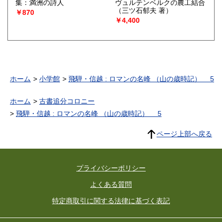
集：満洲の詩人
ヴュルテンベルクの農工結合
（三ツ石郁夫 著）
￥870
￥4,400
ホーム
小学館
飛騨・信越 : ロマンの名峰 （山の歳時記） 5
ホーム
古書追分コロニー
飛騨・信越 : ロマンの名峰 （山の歳時記） 5
ページ上部へ戻る
プライバシーポリシー
よくある質問
特定商取引に関する法律に基づく表記