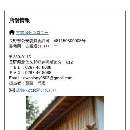
滋賀県
京都府
600円
600円
大阪府
兵庫県
600円
600円
店舗情報
奈良県
和歌山県
600円
600円
古書追分コロニー
長野県公安委員会許可 481150500008号
鳥取県
島根県
600円
600円
書籍商 古書追分コロニー
岡山県
広島県
600円
600円
〒389-0115
長野県北佐久郡軽井沢町追分 612
ＴＥＬ：0267-46-8088
山口県
徳島県
600円
600円
ＦＡＸ：0267-46-8088
Email：owcolony0805@gmail.com
香川県
愛媛県
600円
600円
担当者：斎藤 尚宏
店舗へのお問い合わせ
高知県
福岡県
600円
600円
佐賀県
長崎県
600円
600円
熊本県
大分県
600円
600円
宮崎県
鹿児島県