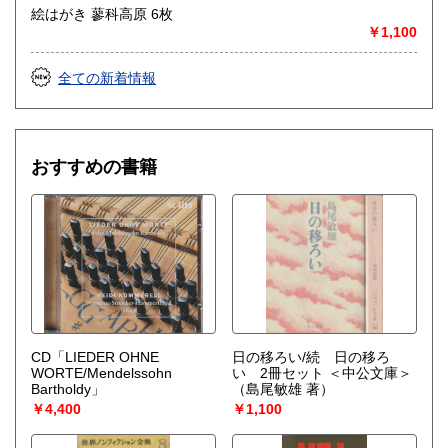
絵はがき 蓼科高原 6枚
￥1,100
全ての新着情報
おすすめの書籍
CD「LIEDER OHNE
日の移ろい/続 日の移ろ
WORTE/Mendelssohn
い 2冊セット ＜中公文庫＞
Bartholdy」
（島尾敏雄 著）
￥4,400
￥1,100