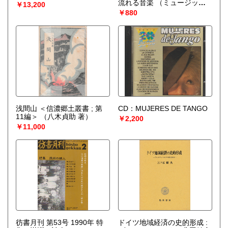
流れる音楽
（ミュージッ
￥13,200
ク・マガジン [編]）
￥880
浅間山 ＜信濃郷土叢書 ; 第
CD：MUJERES DE TANGO
11編＞
（八木貞助 著）
￥2,200
￥11,000
彷書月刊 第53号 1990年 特
ドイツ地域経済の史的形成 :