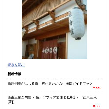
600円
600円
沖縄県
600円
続きを読む
新着情報
高原列車がはしる街 移住者ための小海線ガイドブック
￥550
追分コロニーは「豊かな暮らし」をテーマにした「村の古本
屋」です。人が精神的に豊かな生活を送るための 様々な遊び
西東三鬼全句集 ＜角川ソフィア文庫 D116-1＞ （西東三鬼
的「衣・食・住、アート、音楽、旅、 趣味、健康、文芸、経
[著]）
済、社会、哲学、政治」 等の幅広いテーマを扱います。
￥880