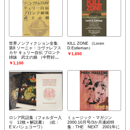
世界ノンフィクション全集
KILL ZONE
（Loren
第8 ソーニャ・コヴァレフス
D.Estleman）
カヤ キュリー自伝 ブロンテ
￥1,650
姉妹 武士の娘
（中野好夫,
吉川幸次郎, 桑原武夫 共編）
￥1,100
ロシア民話集（フォルダー入
ミュージック・マガジン
り 12枚＋解説書）
（絵：
2000.10月号/3か月連続特
E.V.パシュコーワ）
集：THE NEXT 2001年に