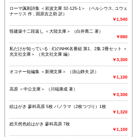
「日本の古本屋」で販売している古本は、隣りの「文化磁場
油や」で一部展示販売も春～秋にしています、堀辰雄、立原
ローマ諷刺詩集 ＜岩波文庫 32-125-1＞ （ペルシウス, ユウェ
道造、加藤周一などのゆかりの土地柄です。信州にお越しの
ナーリス 作 ; 国原吉之助 訳）
場合はどうぞお立ち寄り下さい。
￥1,540
沿線名：しなの鉄道
怪建築十二段返し ＜大陸文庫＞ （白井喬二 著）
最寄駅：信濃追分駅
￥880
営業時間：12:00〜17:00
定休日：火・水曜日(夏季:毎日営業、冬季:天気次第)
私だけが知っている : 幻のNHK名番組 第1、2集 2冊セット ＜
光文社文庫＞ （光文社文庫 編）
書籍の買取について
￥3,300
◇近隣であれば書籍の買取をしています。少数であれば店へ
オコナー短編集 ＜新潮文庫＞ （須山静夫 訳）
の持ち込み、あるいは量が多い場合はまずは電話などで相談
￥1,100
をさせていただくこともあります。
高原 ＜中公文庫＞ （川端康成 著）
買取が出来る本とそうでない本があります、メール・電話等
￥3,300
で連絡頂ければと思います。
絵はがき 蓼科高原 5枚 パノラマ（2枚つづり）1枚
取り扱い分野
￥1,320
哲学宗教、歴史、社会科学、美術工芸、外国文学、趣味、サ
ブカルチャー、古書一般（その他）
総天然色絵はがき 蓼科高原 7枚
￥1,100