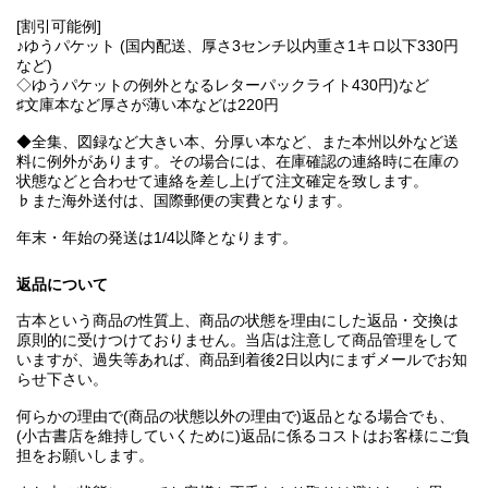
[割引可能例]
♪ゆうパケット (国内配送、厚さ3センチ以内重さ1キロ以下330円
など)
◇ゆうパケットの例外となるレターパックライト430円)など
♯文庫本など厚さが薄い本などは220円
◆全集、図録など大きい本、分厚い本など、また本州以外など送
料に例外があります。その場合には、在庫確認の連絡時に在庫の
状態などと合わせて連絡を差し上げて注文確定を致します。
♭また海外送付は、国際郵便の実費となります。
年末・年始の発送は1/4以降となります。
返品について
古本という商品の性質上、商品の状態を理由にした返品・交換は
原則的に受けつけておりません。当店は注意して商品管理をして
いますが、過失等あれば、商品到着後2日以内にまずメールでお知
らせ下さい。
何らかの理由で(商品の状態以外の理由で)返品となる場合でも、
(小古書店を維持していくために)返品に係るコストはお客様にご負
担をお願いします。