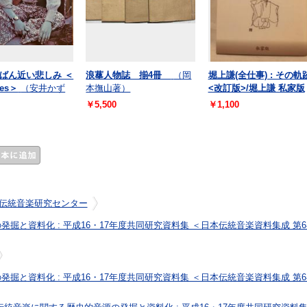
ばん近い悲しみ ＜
浪蕐人物誌 揃4冊
（岡
堀上謙(全仕事) : その軌
ies＞
（安井かず
本撫山著）
<改訂版>/堀上謙 私家版
￥5,500
￥1,100
伝統音楽研究センター
掘と資料化 : 平成16・17年度共同研究資料集 ＜日本伝統音楽資料集成 第
掘と資料化 : 平成16・17年度共同研究資料集 ＜日本伝統音楽資料集成 第