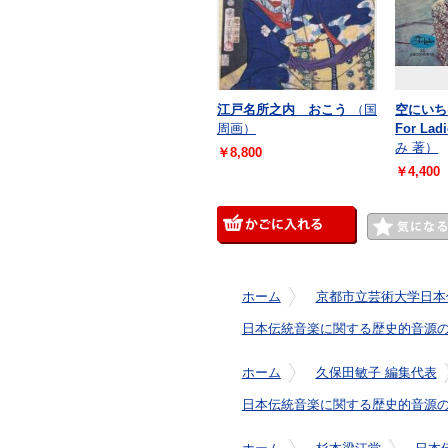
江戸名所之内 おこう
（国
空にいち
周画）
For Lad
み 著）
￥8,800
￥4,400
ホーム
京都市立芸術大学日本
日本伝統音楽に関する歴史的音源の発
ホーム
久保田敏子 編集代表
日本伝統音楽に関する歴史的音源の発