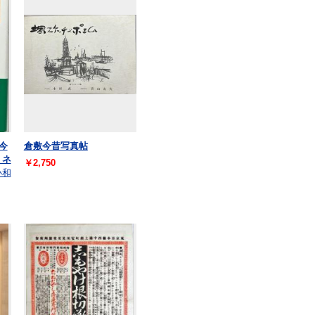
今
倉敷今昔写真帖
ミネ
￥2,750
小和