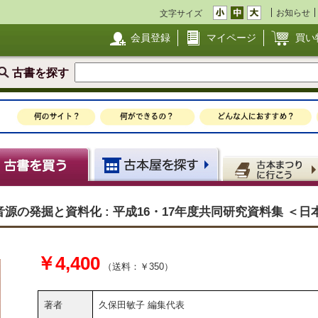
お知らせ
文字サイズ
会員登録
マイページ
買い
古書を探す
の発掘と資料化 : 平成16・17年度共同研究資料集 ＜日
￥4,400
（送料：￥350）
著者
久保田敏子 編集代表