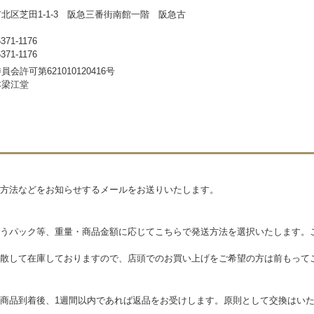
北区芝田1-1-3 阪急三番街南館一階 阪急古
71-1176
71-1176
会許可第621010120416号
本梁江堂
方法などをお知らせするメールをお送りいたします。
うパック等、重量・商品金額に応じてこちらで発送方法を選択いたします。
散して在庫しておりますので、店頭でのお買い上げをご希望の方は前もって
商品到着後、1週間以内であれば返品をお受けします。原則として交換はい