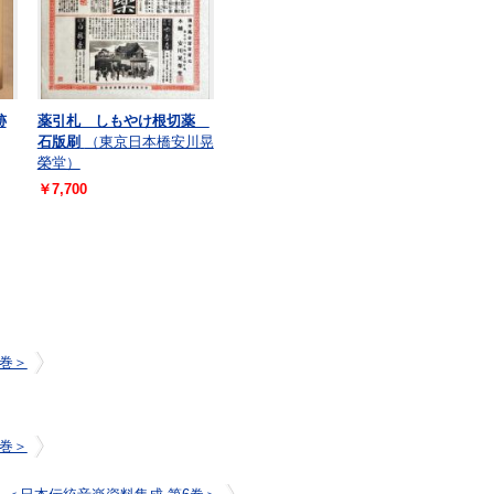
跡
薬引札 しもやけ根切薬
石版刷
（東京日本橋安川晃
榮堂）
￥7,700
6巻＞
6巻＞