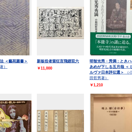
法 ＜藝苑叢書＞
新板役者當狂言飛廻双六
明智光秀・秀満 : ときハ
著）
あめが下しる五月哉 ＜
￥11,000
ルヴァ日本評伝選＞
（
田哲男著）
￥1,210