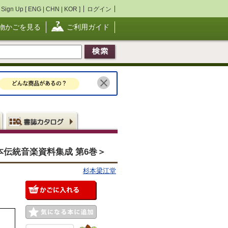
Sign Up [
ENG
|
CHN
|
KOR
]
ログイン
物かごを見る
ご利用ガイド
本伝統音楽資料集成 第6巻＞
杉本梁江堂