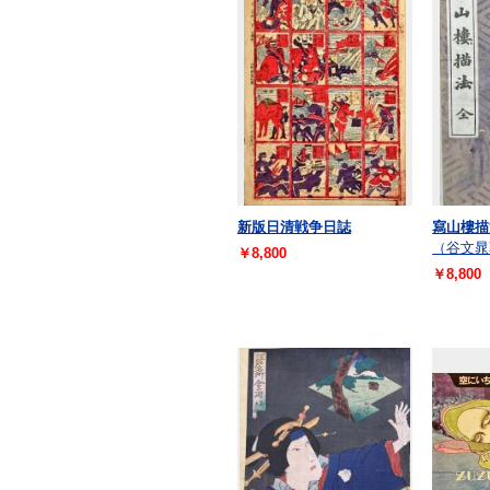
新版日清戦争日誌
寫山樓描
（谷文晁
￥8,800
￥8,800