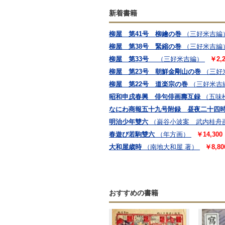
新着書籍
柳屋 第41号 柳繪の巻
（三好米吉編
柳屋 第38号 緊縮の巻
（三好米吉編
柳屋 第33号
（三好米吉編）
￥2,2
柳屋 第23号 朝鮮金剛山の巻
（三好
柳屋 第22号 道楽宗の巻
（三好米吉
昭和申戌春興 俳句俳画壽互録
（五味
なにわ商報五十九号附録 昼夜二十四
明治少年雙六
（巌谷小波案 武内桂舟
春遊び若駒雙六
（年方画）
￥14,300
大和屋歳時
（南地大和屋 著）
￥8,80
おすすめの書籍