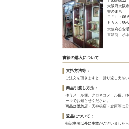
〒530-0012
大阪府大阪市
書のまち
ＴＥＬ：06-63
ＦＡＸ：06-63
大阪府公安委員
書籍商 杉
書籍の購入について
支払方法等：
ご注文を頂きますと、折り返し支払い
商品引渡し方法：
ゆうメール便、クロネコメール便、ゆ
ールでお知らせください。
商品は阪急店・天神橋店・倉庫等に分
返品について：
特記事項以外に事故がございましたら