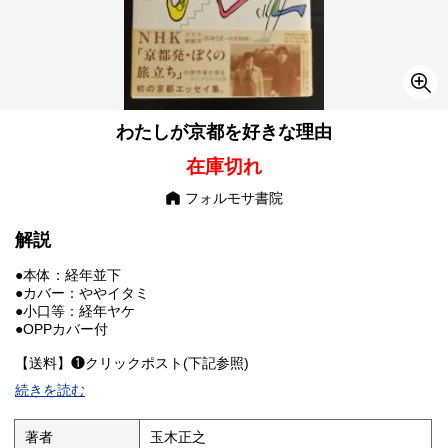
わたしが京都を好きな理由
在庫切れ
フォルモサ書院
解説
●本体：経年並下
●カバー：ややイタミ
●小口等：経年ヤケ
●OPPカバー付
【送料】❶クリックポスト(下記参照)
続きを読む
著者
玉木正之