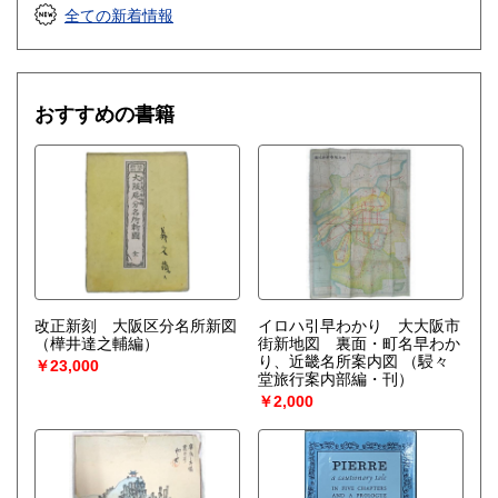
全ての新着情報
おすすめの書籍
改正新刻 大阪区分名所新図
イロハ引早わかり 大大阪市
（樺井達之輔編）
街新地図 裏面・町名早わか
り、近畿名所案内図
（駸々
￥23,000
堂旅行案内部編・刊）
￥2,000