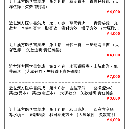
近世漢方医学書集成 第２９巻 華岡青洲 青嚢秘録他 （大
塚敬節・矢数道明編）
￥4,000
近世漢方医学書集成 第３０巻 華岡青洲 青嚢秘録 丸
散方 春林軒膏方 貼膏攷 瘍科方筌 撮要方筌 （大塚敬
節 矢数道明 責任編集）
￥4,000
近世漢方医学書集成 第１巻 田代三喜 三帰廻翁医書 （大
塚敬節， 矢数道明 責任編集）
￥4,000
近世漢方医学書集成 第１４巻 永富獨嘯庵・山脇東洋・亀
井南溟 （大塚敬節・矢数道明責任編集）
￥7,000
近世漢方医学書集成 第１０巻 吉益東洞 薬徴(版本)
薬徴(異本) 薬徴(南涯本) （大塚敬節 矢数道明 責任編集）
￥3,000
近世漢方医学書集成 第１６巻 和田東郭 蕉窓方意解
導水瑣言 東郭医談 和田泰庵方凾 （大塚敬節 矢数道明 責
任編集）
￥4,000