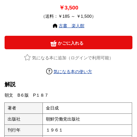
￥3,500
（送料：￥185 ～ ￥1,500）
古書 楽人館
かごに入れる
気になる本に追加（ログインで利用可能）
気になる本の使い方
解説
朝文 B６版 P１８７
著者
金日成
出版社
朝鮮労働党出版社
刊行年
１９６１