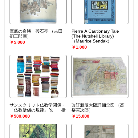
庫底の奇勝 叢石亭
（吉田
Pierre A Cautionary Tale
初三郎画）
(The Nutshell Library)
（Maurice Sendak）
￥5,000
￥1,000
サンスクリット仏教学関係・
改訂新版大阪詳細全図
（高
「仏教僧侶の規律」他 一括
峯寅次郎）
￥500,000
￥15,000