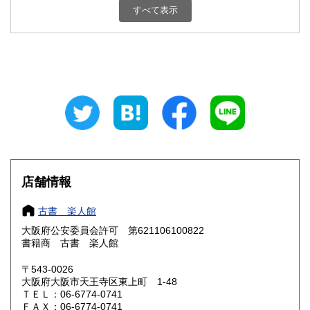
すべて表示
石川県
福井県
600円
600円
山梨県
長野県
600円
600円
岐阜県
静岡県
600円
600円
愛知県
三重県
600円
600円
滋賀県
京都府
600円
600円
大阪府
兵庫県
185円
600円
店舗情報
奈良県
和歌山県
600円
600円
古書 楽人館
大阪府公安委員会許可 第621106100822
鳥取県
島根県
600円
600円
書籍商 古書 楽人館
岡山県
広島県
600円
600円
〒543-0026
大阪府大阪市天王寺区東上町 1-48
ＴＥＬ：06-6774-0741
山口県
徳島県
600円
600円
ＦＡＸ：06-6774-0741