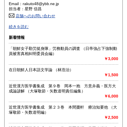
Email：rakuto48@ybb.ne.jp
香川県
愛媛県
600円
600円
担当者：星野 信昌
店舗へのお問い合わせ
高知県
福岡県
600円
600円
朝鮮・中国の戦前資料を中心に学術書から一般書まで多数
続きを読む
漢方・鍼灸書,易学、囲碁・将棋本、美術書も多数陳列
佐賀県
長崎県
600円
600円
新着情報
沿線名：JR/近鉄/地下鉄
熊本県
大分県
600円
600円
最寄駅：鶴橋駅(南へ3分) JRガード下
「朝鮮女子勤労挺身隊」労務動員の調査 （日帝強占下強制動
営業時間：PM1〜PM7 【年末年始休業期間】 2025年12
員被害真相糾明委員会編）
宮崎県
鹿児島県
月30日(火)～ 2026年1月4日(日) 【営業再開日】 2026年1月5
600円
600円
￥3,000
日(月)より、通常営業いたします。 休業期間中も、「日本の
古本屋」他メールでのご注文は受け付けております。
沖縄県
1,500円
在日朝鮮人日本語文学論 （林浩治）
定休日：定休日 毎週水曜日休みます。
￥1,500
書籍の買取について
近世漢方医学書集成 第９巻 岡本一抱 方意弁義・医方大
買取大歓迎
成論諺解 （大塚敬節・矢数道明責任編集）
￥6,000
取り扱い分野
近世漢方医学書集成 第２３巻 本間棗軒 療治知要他 （大
哲学宗教、歴史、社会科学、美術工芸、古典籍、近代文献、
塚敬節・矢数道明編）
趣味、サブカルチャー、古書一般（その他）
￥2,500