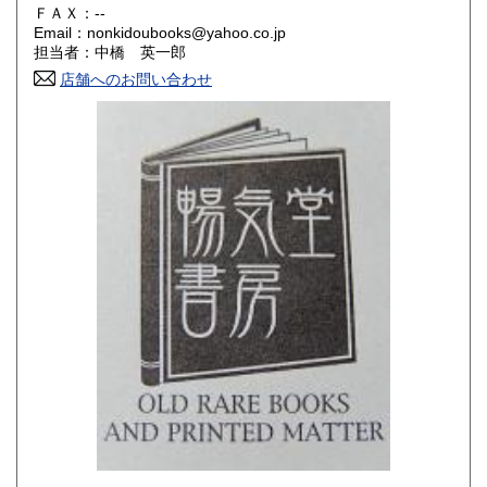
180円
180円
ＦＡＸ：--
Email：nonkidoubooks@yahoo.co.jp
香川県
愛媛県
180円
180円
担当者：中橋 英一郎
店舗へのお問い合わせ
高知県
福岡県
180円
180円
佐賀県
長崎県
180円
180円
熊本県
大分県
180円
180円
宮崎県
鹿児島県
180円
180円
沖縄県
180円
-