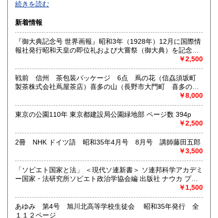
続きを読む
沿線名：西武新宿線
新着情報
最寄駅：花小金井
営業時間：10:00〜18:00
『御大典記念号 世界画報』昭和3年（1928年）12月に国際情
定休日：不定休
報社発行昭和天皇の即位礼および大嘗祭（御大典）を記念す
るグラフ雑誌の臨時増刊号です。当時の儀式の様子や関連行
￥2,500
書籍の買取について
事を写した貴重な写真や解説が多数収録されています。
古本・骨董品の出張買取のお申込み・ご予約は、お電話・ま
戦前 信州 茶包装パッケージ 6点 蔦の花（信劦須坂町
たはメールにて承っております。 お気軽にお問合わせくださ
製茶株式会社蔦屋茶店）喜多の山（長野市大門町 喜多の園
い。
本店）西沢園（長野県中堅町 西澤園本舗）梅の花（信州須
￥8,000
出張費は無料です。旧家、蔵のあるお宅、昭和40年以前の古
坂市梅の園茶店）奈良此園（信州中野町 西澤茶舗）美泉瀧
いお宅の買取は、遠方でも大歓迎です。
（信州長野市新町 茶間屋美濃久商店）瀧の音（信濃吉田本
東京の公園110年 東京都建設局公園緑地部 ページ数 394p
町 瀧澤又右衛門）
￥2,500
取り扱い分野
2冊 NHK ドイツ語 昭和35年4月号 8月号 講師藤田五郎
社会科学、美術工芸、古典籍、近代文献、外国書
￥3,500
「ソビエト国家と法」 ＜現代ソ連新書＞ ソ連邦科学アカデミ
ー国家・法研究所ソビエト政治学協会編 出版社 ナウカ プロ
グレス出版所 刊行年 １９７２年 ページ数 406p
￥1,500
あゆみ 第4号 旭川北高等学校生徒会 昭和35年発行 全
１１２ページ