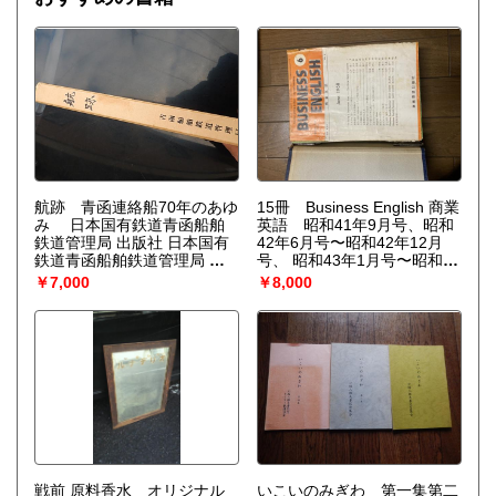
を作り上げなくてはならない。〉散逸構造の理論で、1977
年、ノーベル化学賞を受賞したプリゴジンの、グランスドル
フとの共著による初期の著作。開放系に現れる構造の問題
を、非平衡熱力学の立場から、物理学、化学、生物学につい
て、統一的な観点からの説明を試みる。
航跡 青函連絡船70年のあゆ
15冊 Business English 商業
み 日本国有鉄道青函船舶
英語 昭和41年9月号、昭和
鉄道管理局 出版社 日本国有
42年6月号〜昭和42年12月
鉄道青函船舶鉄道管理局 刊
号、 昭和43年1月号〜昭和43
行年 昭53
年7月号商業英語出版社 フ
￥7,000
￥8,000
ォルダー付
戦前 原料香水 オリジナル
いこいのみぎわ 第一集第二