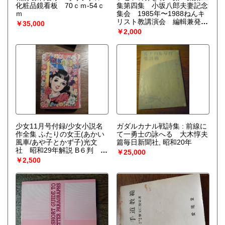
化粧品鏡看板 70ｃｍ-54ｃ
集第四集 小坂八郎夫妻記念
ｍ
集会 1985年〜1988ねんキ
リスト教講演会 編輯兼発
￥35,000
行： 小坂聖書研究集会
￥2,000
少女11月号付録/少女小説名
ガダルカナル戦詩集 : 前線に
作全集 ふたりの女王(あかい
て一勇士の詠へる 大木惇夫
風車/あや子とかず子)光文
篇毎日新聞社, 昭和20年
社 昭和29年解説 B６判
￥25,000
256p
￥2,500