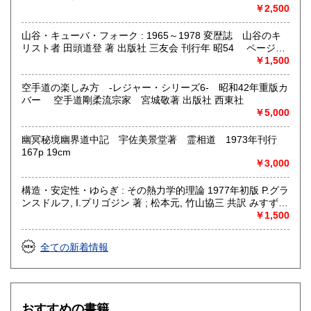
￥2,500
山谷・キューバ・フォーク : 1965～1978 変歴誌 山谷のキ
リスト者 田頭道登 著 出版社 三友会 刊行年 昭54 ページ数
229p サイズ 19cm 状態 中古品（並）帯痛み
￥1,500
空手道の楽しみ方 -レジャー・シリーズ6- 昭和42年重版カ
バー 空手道剛柔流宗家 宮城敬著 出版社 西東社
￥5,000
幽冥秘境幽界道中記 宇佐美景堂著 霊相道 1973年刊行
167p 19cm
￥3,000
構造・安定性・ゆらぎ : その熱力学的理論 1977年初版 P.グラ
ンスドルフ, I.プリゴジン 著 ; 松本元, 竹山協三 共訳 みすず書
房〈熱力学の方法を、平衡はもとより非線形性や不安定性を
￥1,500
も含むあらゆる現象へ拡張できないであろうか？ ……新し
い「構造」は常に不安定性の結果として出現する。すなわち
全ての新着情報
それはゆらぎから生じるものである。ふつうはゆらぎが生じ
ると、系をもとの乱れのない状態に戻そうとする動きが続い
て起るが、新しい構造が形成される場合には、反対にゆらぎ
は増幅される。……安定性の理論を不可逆過程の熱力学に結
びつけ、ゆらぎの巨視的理論を包含する一般化された熱力学
おすすめの書籍