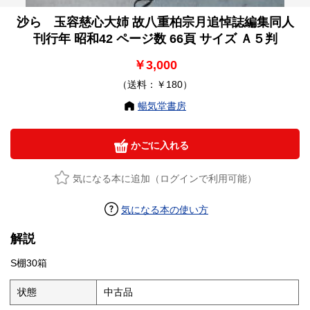
沙ら 玉容慈心大姉 故八重柏宗月追悼誌編集同人
刊行年 昭和42 ページ数 66頁 サイズ Ａ５判
￥3,000
（送料：￥180）
暢気堂書房
かごに入れる
気になる本に追加（ログインで利用可能）
気になる本の使い方
解説
S棚30箱
状態
中古品