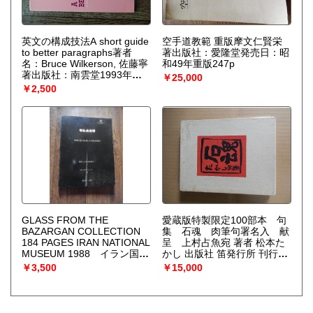
英文の構成技法A short guide
空手道教範 重版摩文仁賢栄
to better paragraphs著者
著出版社：愛隆堂発売日：昭
名：Bruce Wilkerson, 佐藤寧
和49年重版247p
著出版社：南雲堂1993年重
￥25,000
版v, 75p 21cm
￥2,500
GLASS FROM THE
愛蔵版特製限定100部本 句
BAZARGAN COLLECTION
集 石魂 肉筆句署名入 献
184 PAGES IRAN NATIONAL
呈 上村占魚宛 著者 松本た
MUSEUM 1988 イラン国立
かし 出版社 笛発行所 刊行年
美術館1世紀〜12世紀古代ガ
昭28
￥3,500
￥15,000
ラスコレクション