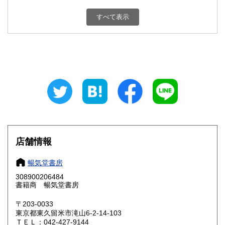
新潟県
富山県
180円
180円
すべて表示
石川県
福井県
180円
180円
山梨県
長野県
180円
180円
岐阜県
静岡県
180円
180円
愛知県
三重県
180円
180円
滋賀県
京都府
180円
180円
大阪府
兵庫県
180円
180円
店舗情報
奈良県
和歌山県
180円
180円
暢気堂書房
308900206484
鳥取県
島根県
180円
180円
書籍商 暢気堂書房
岡山県
広島県
180円
180円
〒203-0033
東京都東久留米市滝山6-2-14-103
ＴＥＬ：042-427-9144
山口県
徳島県