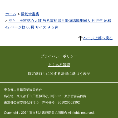
ホーム
暢気堂書房
沙ら 玉容慈心大姉 故八重柏宗月追悼誌編集同人 刊行年 昭和
42 ページ数 66頁 サイズ Ａ５判
ページ上部へ戻る
プライバシーポリシー
よくある質問
特定商取引に関する法律に基づく表記
東京都古書籍商業協同組合
所在地：東京都千代田区神田小川町3-22 東京古書会館内
東京都公安委員会許可済 許可番号 301026602392
Copyright c 2014 東京都古書籍商業協同組合 All rights reserved.