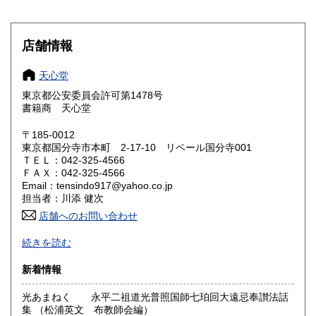
滋賀県
京都府
180円
180円
大阪府
兵庫県
180円
180円
店舗情報
奈良県
和歌山県
180円
180円
天心堂
東京都公安委員会許可第1478号
鳥取県
島根県
180円
180円
書籍商 天心堂
岡山県
広島県
180円
180円
〒185-0012
東京都国分寺市本町 2-17-10 リベール国分寺001
ＴＥＬ：042-325-4566
山口県
徳島県
180円
180円
ＦＡＸ：042-325-4566
Email：tensindo917@yahoo.co.jp
香川県
愛媛県
180円
180円
担当者：川添 健次
店舗へのお問い合わせ
高知県
福岡県
180円
180円
-
続きを読む
佐賀県
長崎県
180円
180円
沿線名：中央線
新着情報
最寄駅：国分寺駅
熊本県
大分県
180円
180円
営業時間：-
光あまねく 永平二祖道光普照国師七珀回大遠忌奉讃法話
定休日：-
集 （松浦英文 布教師会編）
宮崎県
鹿児島県
180円
180円