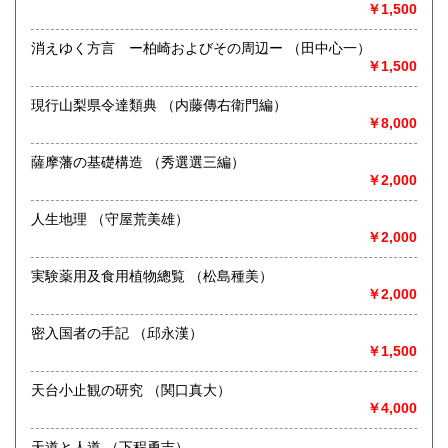
￥1,500
書籍の買取について
沖縄県
180円
買い取りいたします。お問い合わせください。
消えゆく方言 ー柏崎およびその周辺ー （田中心一）
￥1,500
取り扱い分野
現行山梨県令達類典 （内藤傳右衛門編）
古書一般（その他）
￥8,000
薩摩藩の基礎構造 （秀選選三編）
￥2,000
人生地理 （守屋荒美雄）
￥2,000
実験薬用及食用植物總覧 （松島種美）
￥2,000
密入国者の手記 （邱永漢）
￥1,500
天台小止観の研究 （関口真大）
￥4,000
天道と人道 （下程勇吉）