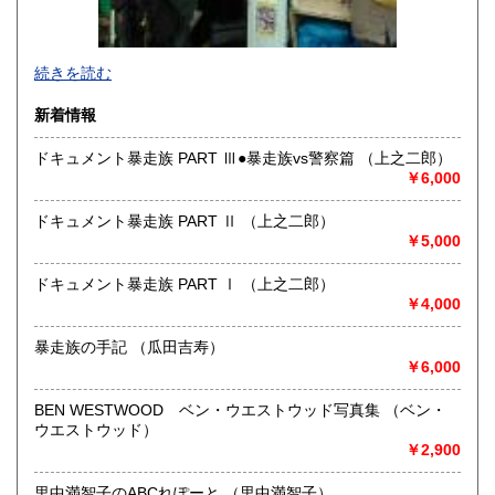
-
続きを読む
沿線名：東京メトロ半蔵門線 都営三田線 都営新宿線
新着情報
最寄駅：神保町駅徒歩1分
営業時間：平日10:30-19:00 日・祝日11:00-18:30
ドキュメント暴走族 PART Ⅲ●暴走族vs警察篇 （上之二郎）
定休日：年末年始(30日～3日)※28日以降の通販は翌年以降対
￥6,000
応とさせていただきます。
ドキュメント暴走族 PART Ⅱ （上之二郎）
書籍の買取について
￥5,000
-
ドキュメント暴走族 PART Ⅰ （上之二郎）
￥4,000
取り扱い分野
趣味、サブカルチャー、古書一般（その他）
暴走族の手記 （瓜田吉寿）
ロック、アイドル、サブカルチャー、古書一般等
￥6,000
BEN WESTWOOD ベン・ウエストウッド写真集 （ベン・
ウエストウッド）
￥2,900
里中満智子のABCれぽーと （里中満智子）