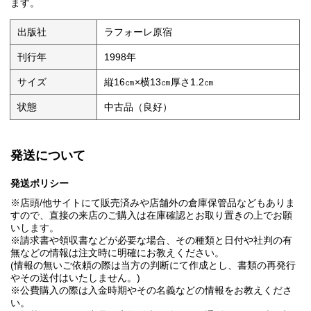
ます。
出版社
ラフォーレ原宿
刊行年
1998年
サイズ
縦16㎝×横13㎝厚さ1.2㎝
状態
中古品（良好）
発送について
発送ポリシー
※店頭/他サイトにて販売済みや店舗外の倉庫保管品などもありま
すので、直接の来店のご購入は在庫確認とお取り置きの上でお願
いします。
※請求書や領収書などが必要な場合、その種類と日付や社判の有
無などの情報は注文時に明確にお教えください。
(情報の無いご依頼の際は当方の判断にて作成とし、書類の再発行
やその送付はいたしません。)
※公費購入の際は入金時期やその名義などの情報をお教えくださ
い。