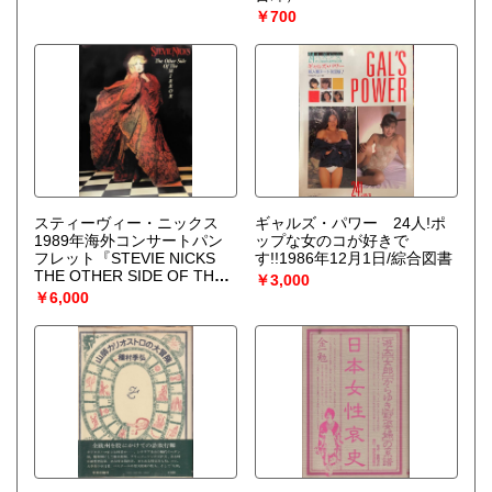
￥700
スティーヴィー・ニックス
ギャルズ・パワー 24人!ポ
1989年海外コンサートパン
ップな女のコが好きで
フレット『STEVIE NICKS
す!!1986年12月1日/綜合図書
THE OTHER SIDE OF THE
￥3,000
MIRROR』
￥6,000