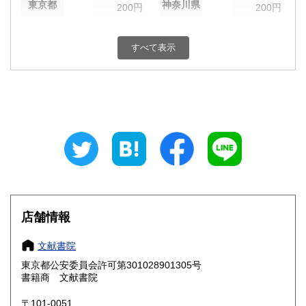
東京都
神奈川県
200円
200円
新潟県
富山県
200円
200円
すべて表示
石川県
福井県
200円
200円
山梨県
長野県
200円
200円
岐阜県
静岡県
200円
200円
愛知県
三重県
200円
200円
滋賀県
京都府
200円
200円
大阪府
兵庫県
200円
200円
店舗情報
奈良県
和歌山県
200円
200円
文献書院
東京都公安委員会許可第301028901305号
鳥取県
島根県
200円
200円
書籍商 文献書院
岡山県
広島県
200円
200円
〒101-0051