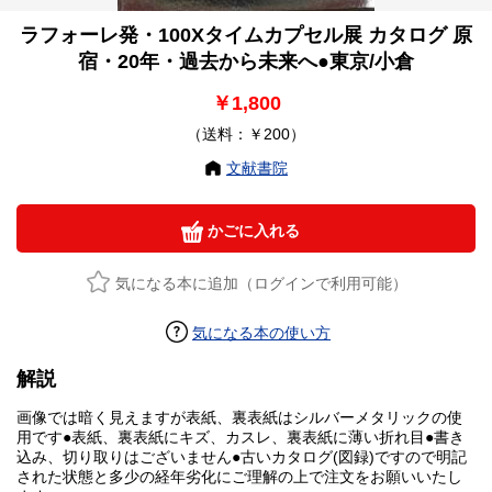
ラフォーレ発・100Xタイムカプセル展 カタログ 原
宿・20年・過去から未来へ●東京/小倉
￥1,800
（送料：￥200）
文献書院
かごに入れる
気になる本に追加（ログインで利用可能）
気になる本の使い方
解説
画像では暗く見えますが表紙、裏表紙はシルバーメタリックの使
用です●表紙、裏表紙にキズ、カスレ、裏表紙に薄い折れ目●書き
込み、切り取りはございません●古いカタログ(図録)ですので明記
された状態と多少の経年劣化にご理解の上で注文をお願いいたし