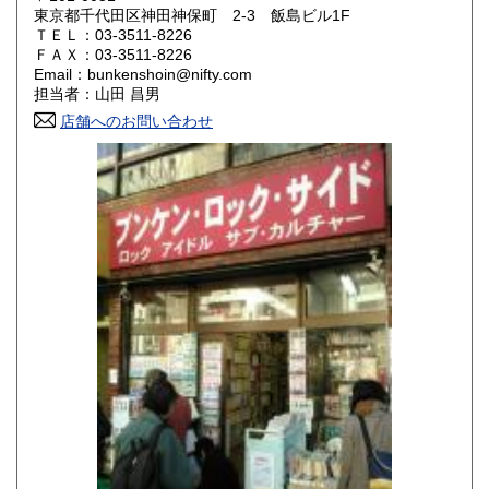
東京都千代田区神田神保町 2-3 飯島ビル1F
ＴＥＬ：03-3511-8226
山口県
徳島県
200円
200円
ＦＡＸ：03-3511-8226
Email：bunkenshoin@nifty.com
香川県
愛媛県
200円
200円
担当者：山田 昌男
店舗へのお問い合わせ
高知県
福岡県
200円
200円
佐賀県
長崎県
200円
200円
熊本県
大分県
200円
200円
宮崎県
鹿児島県
200円
200円
沖縄県
200円