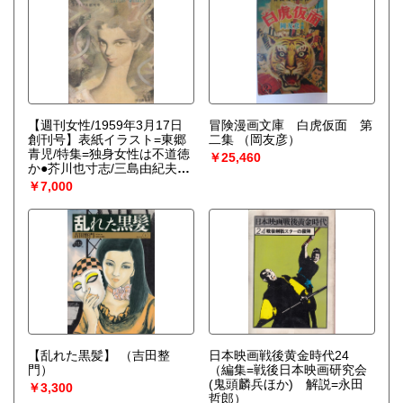
【週刊女性/1959年3月17日
冒険漫画文庫 白虎仮面 第
創刊号】表紙イラスト=東郷
二集
（岡友彦）
青児/特集=独身女性は不道徳
￥25,460
か●芥川也寸志/三島由紀夫vs
福島慶子/香川京子/「若い
￥7,000
蝶」石原慎太郎/他
【乱れた黒髪】
（吉田整
日本映画戦後黄金時代24
門）
（編集=戦後日本映画研究会
(鬼頭麟兵ほか) 解説=永田
￥3,300
哲郎）