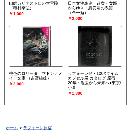
山師カリオストロの大冒険
日本女性哀史 遊女・女郎・
（種村季弘）
からゆき・慰安婦の系譜
（金一勉）
￥1,000
￥2,000
桃色のロリータ マドンナメ
ラフォーレ発・100Xタイム
イト文庫
（吉野純雄）
カプセル展 カタログ 原宿・
20年・過去から未来へ●東京/
￥3,000
小倉
￥1,800
ホーム
ラフォーレ原宿