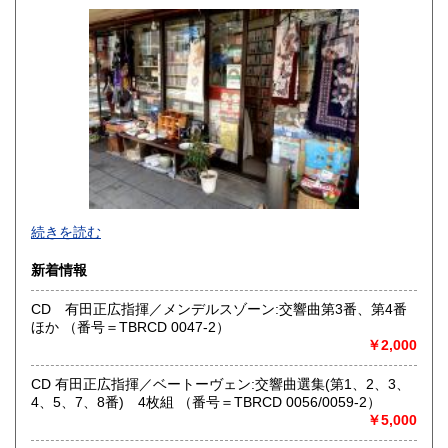
600円
600円
佐賀県
長崎県
600円
600円
熊本県
大分県
600円
600円
宮崎県
鹿児島県
600円
600円
沖縄県
600円
●当店では国内送料は無料です。（特記されたものを除きま
続きを読む
す）。
クリックポスト、スマートレター、レターパック、ゆうメ
新着情報
ール、定形外郵便、
ネコポス、ヤマト宅急便などでお届けしています。
CD 有田正広指揮／メンデルスゾーン:交響曲第3番、第4番
但し、お客様が配送方法をご指定になる場合又は、
ほか （番号＝TBRCD 0047-2）
後払いをご希望の場合は送料の実費をお支払い頂きます。
￥2,000
代引きをご希望の場合は代引き手数料及び送料の実費をお
支払い下さい。
●公費ご購入を承ります。 送料は実費をご負担下さい。 お
CD 有田正広指揮／ベートーヴェン:交響曲選集(第1、2、3、
支払いは後払いが可能です。
4、5、7、8番) 4枚組 （番号＝TBRCD 0056/0059-2）
※当店は【インボイス制度】の適格請求書発行事業者では
￥5,000
ございません。