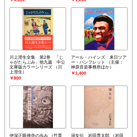
川上澄生全集 第2巻 「じ
アール・ハインズ 来日ツア
ゃがたらぶみ」他九篇 中公
ー・パンフレット
（主催：
文庫版カラーシリーズ
（川
神原音楽事務所ほか）
上澄生）
￥1,400
￥800
伊深正眼禅寺の歩み
（竹貫
溺女伝 岩田専太郎
（岩田