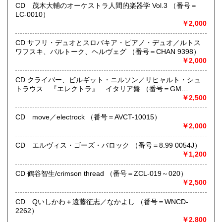
●当店では迅速な発送を心掛けています。
CD 茂木大輔のオーケストラ人間的楽器学 Vol.3 （番号＝
ご送金、ご決済の確認が出来ましたら通常24時間以内にお
LC-0010）
買上商品を発送しています。
￥2,000
（ゆうメールは例外が有ります）。
●商品の発送に際しては水濡れ対策等、丁寧な梱包を心掛けて
CD サフリ・デュオとスロバキア・ピアノ・デュオ／ルトス
います。
ワフスキ、バルトーク、ヘルヴェグ （番号＝CHAN 9398）
●一部の商品は店頭販売の為、品切れになる場合が有りま
￥2,000
す。 ご容赦下さい。
●当店は古書以外にも様々な商品を取り扱っています。下記
CD クライバー、ビルギット・ニルソン／リヒャルト・シュ
『Webサイト』をぜひご覧下さい。
トラウス 『エレクトラ』 イタリア盤 （番号＝GM
6.0001）
￥2,500
沿線名：東急田園都市線
最寄駅：三軒茶屋駅北出口Aから下北沢方面へ6分 ゴリラビ
CD move／electrock （番号＝AVCT-10015）
ルの向かい 小田急バス太子堂停留所前
￥2,000
営業時間：平日=10:00〜19:00 日曜・祭日=12:00～18:00
定休日：火曜日
CD エルヴィス・ゴーズ・バロック （番号＝8.99 0054J）
￥1,200
書籍の買取について
CD 鶴谷智生/crimson thread （番号＝ZCL-019～020）
店頭買取り、出張買取りを承っております。
￥2,500
古物商として書籍以外の品々も買取りしています。
お気軽にご相談下さい。
CD Qいしかわ＋遠藤征志／なかよし （番号＝WNCD-
2262）
取り扱い分野
￥2,800