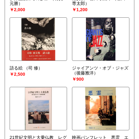
元勝）
専太郎）
￥2,000
￥1,200
語る絵
（司 修）
ジャイアンツ・オブ・ジャズ
（後藤雅洋）
￥2,500
￥900
21世紀文明と大乗仏教 レグ
映画パンフレット 悪霊 エ