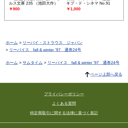
ルス文庫 235
（池田大作）
キプ・ド・シネマ No.91
￥900
￥1,000
ホーム
リーバイ・ストラウス ジャパン
リーバイス fall & winter '97 通巻24号
ホーム
サムタイム
リーバイス fall & winter '97 通巻24号
ページ上部へ戻る
プライバシーポリシー
よくある質問
特定商取引に関する法律に基づく表記