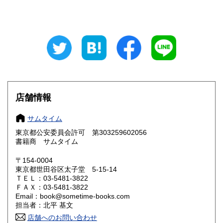
山梨県
長野県
600円
600円
岐阜県
静岡県
600円
600円
愛知県
三重県
600円
600円
滋賀県
京都府
600円
600円
大阪府
兵庫県
600円
600円
店舗情報
奈良県
和歌山県
600円
600円
サムタイム
東京都公安委員会許可 第303259602056
鳥取県
島根県
600円
600円
書籍商 サムタイム
岡山県
広島県
600円
600円
〒154-0004
東京都世田谷区太子堂 5-15-14
ＴＥＬ：03-5481-3822
山口県
徳島県
600円
600円
ＦＡＸ：03-5481-3822
Email：book@sometime-books.com
香川県
愛媛県
600円
600円
担当者：北平 基文
店舗へのお問い合わせ
高知県
福岡県