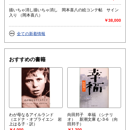
社会科学、美術工芸、趣味、外国書、サブカルチャー、古書
一般（その他）
描いちゃ消し描いちゃ消し 岡本喜八の絵コンテ帖 サイン
アナログ・レコードやCDなどの音楽・音声・映像メディア
入り （岡本喜八）
￥38,000
全ての新着情報
おすすめの書籍
わが母なるアイルランド
向田邦子 幸福 （シナリ
（エドナ・オブライエン 岩
オ） 新潮文庫 む-3-6
（向
上はる子・訳）
田邦子）
￥4,000
￥1,200