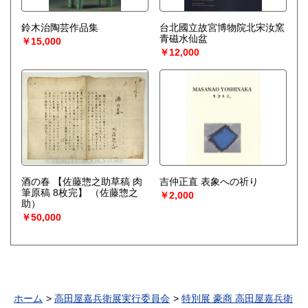
鈴木治陶芸作品集
台北國立故宮博物院北宋汝窯
青磁水仙盆
￥15,000
￥12,000
酒の春 【佐藤惣之助草稿 肉
吉仲正直 表象への祈り
筆原稿 8枚完】
（佐藤惣之
￥2,000
助）
￥50,000
ホーム
高田屋嘉兵衛展実行委員会
特別展 豪商 高田屋嘉兵衛