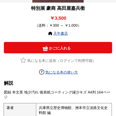
特別展 豪商 高田屋嘉兵衛
￥3,500
（送料：￥300 ～ ￥1,000）
天牛書店
かごに入れる
気になる本に追加（ログインで利用可能）
気になる本の使い方
解説
図録 本文美 地少汚れ 後表紙コーティング縁少キズ A4判 164ペー
ジ
著者
兵庫県立歴史博物館、洲本市立淡路文化史
料館 編