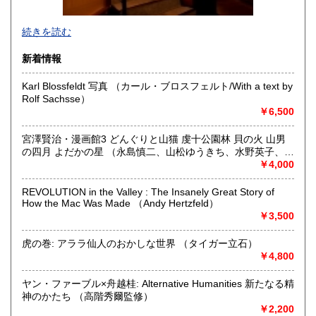
創業明治40年。
続きを読む
吹き抜け2階建ての店内を新旧様々魅力的な書籍が彩ります。
美術書から学術著、貴重書まで時代、ジャンルを問わず
新着情報
ユニークで楽しい本との出会いをお届けいたします。
店の前には6台分の駐車スペースがございます。
Karl Blossfeldt 写真 （カール・ブロスフェルト/With a text by
Rolf Sachsse）
ご蔵書の買取も承っております。
￥6,500
沿線名：北大阪急行(地下鉄 御堂筋線)
最寄駅：「緑地公園」駅下車、南出口千里山方面から南へ
宮澤賢治・漫画館3 どんぐりと山猫 虔十公園林 貝の火 山男
500m
の四月 よだかの星 （永島慎二、山松ゆうきち、水野英子、飯
営業時間：11:00〜19:00
野和好、あすな・ひろし）
￥4,000
定休日：年中無休 (年内12月30日午後5時まで年始1月4日よ
り)
REVOLUTION in the Valley : The Insanely Great Story of
How the Mac Was Made （Andy Hertzfeld）
書籍の買取について
￥3,500
天牛書店では創業以来 百年に亘る経験から、
虎の巻: アララ仙人のおかしな世界 （タイガー立石）
お客様の大切な蔵書をできる限り正確に評価し買取させてい
￥4,800
ただきます。
ご売却をお考えのお客様はぜひ当店までご一報くださいま
ヤン・ファーブル×舟越桂: Alternative Humanities 新たなる精
せ。
神のかたち （高階秀爾監修）
大阪はもとより兵庫、京都、奈良の他、全国の大学や、
￥2,200
公共機関のお客様ともお取引がございます。