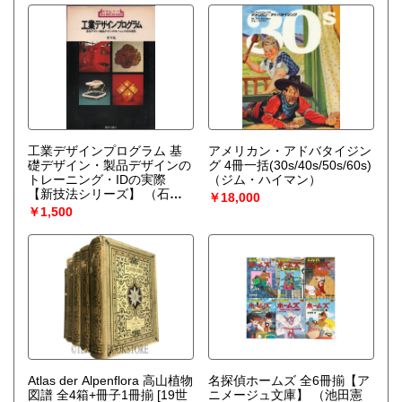
工業デザインプログラム 基
アメリカン・アドバタイジン
礎デザイン・製品デザインの
グ 4冊一括(30s/40s/50s/60s)
トレーニング・IDの実際
（ジム・ハイマン）
【新技法シリーズ】
（石川
￥18,000
弘）
￥1,500
Atlas der Alpenflora 高山植物
名探偵ホームズ 全6冊揃【ア
図譜 全4箱+冊子1冊揃 [19世
ニメージュ文庫】
（池田憲