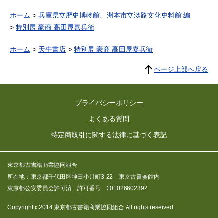
ホーム
兵庫県立歴史博物館、洲本市立淡路文化史料館 編
特別展 豪商 高田屋嘉兵衛
ホーム
天牛書店
特別展 豪商 高田屋嘉兵衛
ページ上部へ戻る
プライバシーポリシー
よくある質問
特定商取引に関する法律に基づく表記
東京都古書籍商業協同組合
所在地：東京都千代田区神田小川町3-22 東京古書会館内
東京都公安委員会許可済 許可番号 301026602392
Copyright c 2014 東京都古書籍商業協同組合 All rights reserved.