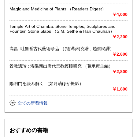
遠方の方もまずはお気軽にご相談ください。
Magic and Medicine of Plants （Readers Digest）
歴史、仏教などの学術書や近現代美術、古美術、写真集など
￥4,000
の美術書、
文芸書、古典籍の他、幅広い分野を取扱っております。
Temple Art of Chamba: Stone Temples, Sculptures and
お身内やご友人などご自身のものでなく書籍の内容等詳しい
Fountain Stone Slabs （S.M. Sethe & Hari Chauhan）
事が分らない場合でも、
￥2,200
スタッフが丁寧に対応致しますので安心してご相談くださ
い。
高昌: 吐魯番古代藝術珍品 （(徳)勒柯克著 ; 趙崇民譯）
本の種類や量によって適切な買取方法をお知らせ致します。
￥2,800
取り扱い分野
景教遺珍 : 洛陽新出唐代景教經幢研究 （葛承雍主編）
哲学宗教、歴史、美術工芸、古典籍、趣味
￥2,800
陽明門を読み解く （如月萌ほか撮影）
￥1,800
全ての新着情報
おすすめの書籍