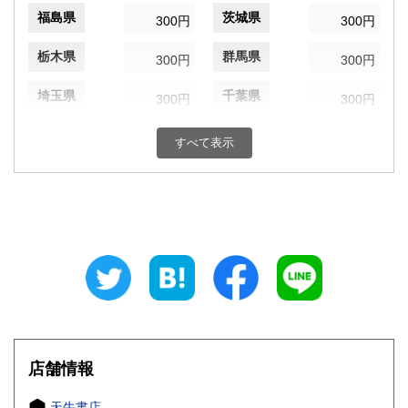
福島県
茨城県
300円
300円
栃木県
群馬県
300円
300円
埼玉県
千葉県
300円
300円
東京都
神奈川県
300円
300円
すべて表示
新潟県
富山県
300円
300円
石川県
福井県
300円
300円
山梨県
長野県
300円
300円
岐阜県
静岡県
300円
300円
愛知県
三重県
300円
300円
店舗情報
滋賀県
京都府
300円
300円
天牛書店