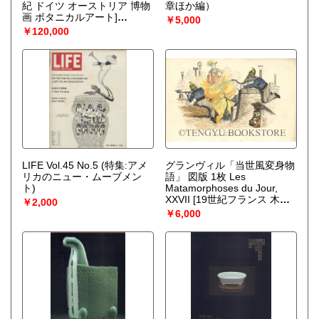
紀 ドイツ オーストリア 博物
章ほか編）
画 ボタニカルアート]
￥5,000
（Anton
￥120,000
Hartinger/Dr.K.W.v.Dalla
Torre）
LIFE Vol.45 No.5 (特集:アメ
グランヴィル「当世風変身物
リカのニュー・ムーブメン
語」 図版 1枚 Les
ト)
Matamorphoses du Jour,
XXVII [19世紀フランス 木版
￥2,000
画 アンティーク・プリント 1
￥6,000
枚物]
（Grandville）