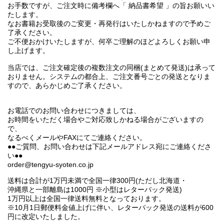
お手数ですが、ご注文時に備考欄へ「 納品書希望 」の旨お願いい
たします。
なお書籍お受取後のご変更・再発行はいたしかねますので予めご
了承ください。
ご不便おかけいたしますが、何卒ご理解のほどよろしくお願い申
し上げます。
当店では、ご注文確定後の複数注文の同梱(まとめて発送)は承って
おりません。システムの都合上、ご注文番号ごとの発送となりま
すので、あらかじめご了承ください。
お電話でのお問い合わせにつきましては、
お時間をいただく場合やご対応致しかねる場合がございますの
で、
なるべくメールやFAXにてご連絡ください。
●●ご質問、お問い合わせは下記メールアドレス宛にご連絡くださ
い●●
order@tengyu-syoten.co.jp
送料は合計が1万円未満で全国一律300円(ただし北海道・
沖縄県と一部離島は1000円 ※小型はレターパック発送)
1万円以上は全国一律送料無料となっております。
※10月1日郵便料金値上げに伴い、レターパック発送の送料が600
円に改定いたしました。