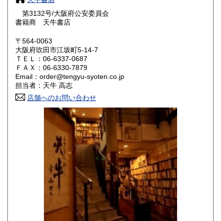
大阪府
兵庫県
300円
300円
第3132号/大阪府公安委員会
奈良県
和歌山県
書籍商 天牛書店
300円
300円
〒564-0063
鳥取県
島根県
300円
300円
大阪府吹田市江坂町5-14-7
ＴＥＬ：06-6337-0687
岡山県
広島県
300円
300円
ＦＡＸ：06-6330-7879
Email：order@tengyu-syoten.co.jp
担当者：天牛 高志
山口県
徳島県
300円
300円
店舗へのお問い合わせ
香川県
愛媛県
300円
300円
高知県
福岡県
300円
300円
佐賀県
長崎県
300円
300円
熊本県
大分県
300円
300円
宮崎県
鹿児島県
300円
300円
沖縄県
1,000円