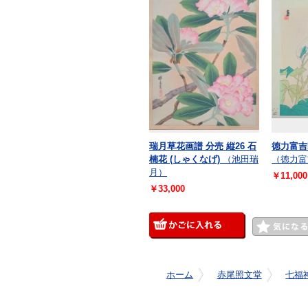
瑞月草花画譜 分売 縦26 石
徳力富吉
楠花 (しゃくなげ)
（池田瑞
（徳力富
月）
￥11,000
￥33,000
ホーム
赤尾照文堂
七福神