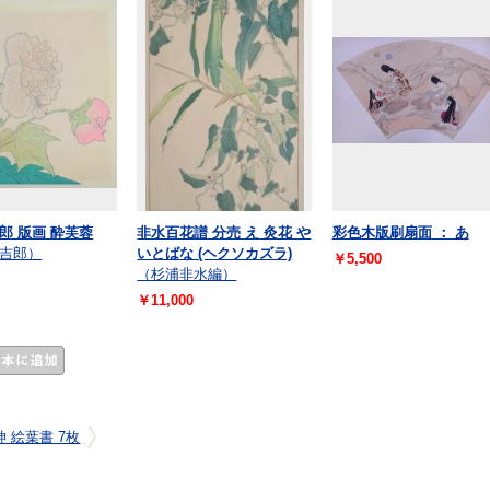
郎 版画 酔芙蓉
非水百花譜 分売 え 灸花 や
彩色木版刷扇面 ： あ
吉郎）
いとばな (ヘクソカズラ)
￥5,500
（杉浦非水編）
￥11,000
 絵葉書 7枚