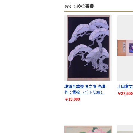
おすすめの書籍
琳派百華譜 冬之巻 光琳
上田富丈
作：雪松
（竹下弘編）
￥27,500
￥19,800