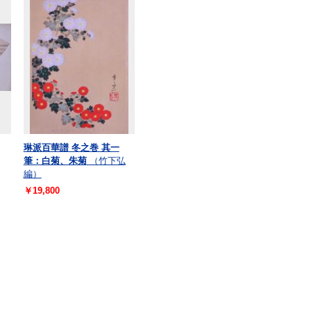
琳派百華譜 冬之巻 其一
筆：白菊、朱菊
（竹下弘
編）
￥19,800