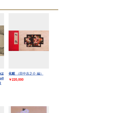
のは
化粧
（田中吉之介 編）
oll
￥220,000
リ