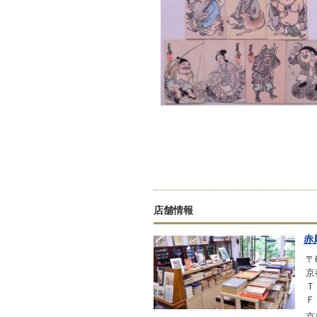
店舗情報
赤
〒6
京
Ｔ
Ｆ
京