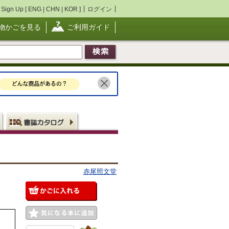
Sign Up [
ENG
|
CHN
|
KOR
]
ログイン
物かごを見る
ご利用ガイド
赤尾照文堂