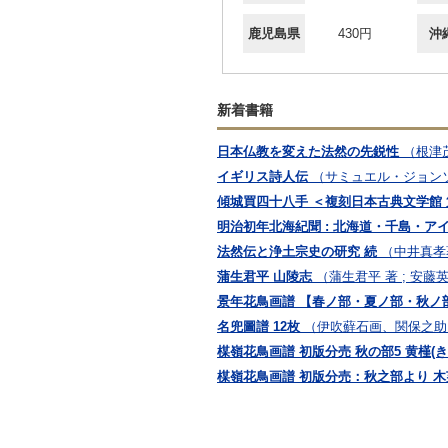
鹿児島県
430円
沖
新着書籍
日本仏教を変えた法然の先鋭性
（根津
イギリス詩人伝
（サミュエル・ジョンソン
傾城買四十八手 ＜複刻日本古典文学館 
明治初年北海紀聞 : 北海道・千島・ア
法然伝と浄土宗史の研究 続
（中井真孝
蒲生君平 山陵志
（蒲生君平 著 ; 安藤
景年花鳥画譜 【春ノ部・夏ノ部・秋ノ部
名兜圖譜 12枚
（伊吹蘚石画、関保之助
楳嶺花鳥画譜 初版分売 秋の部5 黄槿(
楳嶺花鳥画譜 初版分売：秋之部より 木芙蓉