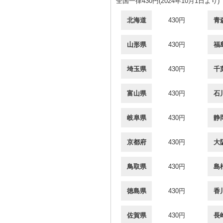
全国一律430円(2024年10月1日より)
北海道
430円
青
山形県
430円
福
埼玉県
430円
千
富山県
430円
石
岐阜県
430円
静
京都府
430円
大
鳥取県
430円
島
徳島県
430円
香
佐賀県
430円
長