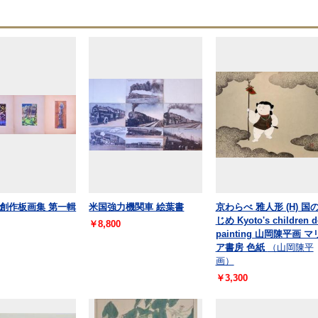
創作板画集 第一輯
米国強力機関車 絵葉書
京わらべ 雅人形 (H) 国
じめ Kyoto's children d
￥8,800
painting 山岡陳平画 マ
ア書房 色紙
（山岡陳平
画）
￥3,300