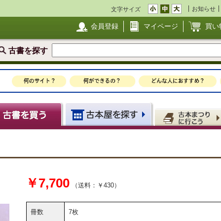
お知らせ
文字サイズ
会員登録
マイページ
買い
古書を探す
￥7,700
（送料：￥430）
冊数
7枚