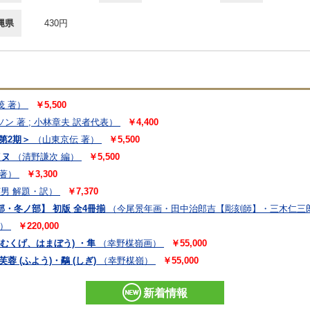
縄県
430円
茂 著）
￥5,500
 著 ; 小林章夫 訳者代表）
￥4,400
第2期＞
（山東京伝 著）
￥5,500
イヌ
（清野謙次 編）
￥5,500
著）
￥3,300
英男 解題・訳）
￥7,370
・冬ノ部】 初版 全4冊揃
（今尾景年画・田中治郎吉【彫刻師】・三木仁三
）
￥220,000
きむくげ、はまぼう) ・隼
（幸野楳嶺画）
￥55,000
 (ふよう)・鷸 (しぎ)
（幸野楳嶺）
￥55,000
新着情報