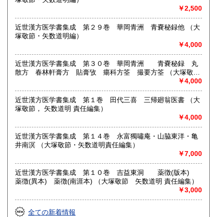
￥2,500
近世漢方医学書集成 第２９巻 華岡青洲 青嚢秘録他 （大
塚敬節・矢数道明編）
￥4,000
近世漢方医学書集成 第３０巻 華岡青洲 青嚢秘録 丸
散方 春林軒膏方 貼膏攷 瘍科方筌 撮要方筌 （大塚敬
節 矢数道明 責任編集）
￥4,000
近世漢方医学書集成 第１巻 田代三喜 三帰廻翁医書 （大
塚敬節， 矢数道明 責任編集）
￥4,000
近世漢方医学書集成 第１４巻 永富獨嘯庵・山脇東洋・亀
井南溟 （大塚敬節・矢数道明責任編集）
￥7,000
近世漢方医学書集成 第１０巻 吉益東洞 薬徴(版本)
薬徴(異本) 薬徴(南涯本) （大塚敬節 矢数道明 責任編集）
￥3,000
全ての新着情報