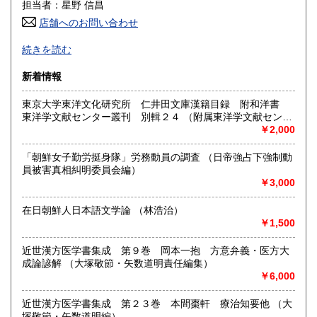
600円
600円
担当者：星野 信昌
店舗へのお問い合わせ
高知県
福岡県
600円
600円
朝鮮・中国の戦前資料を中心に学術書から一般書まで多数
続きを読む
漢方・鍼灸書,易学、囲碁・将棋本、美術書も多数陳列
佐賀県
長崎県
600円
600円
新着情報
沿線名：JR/近鉄/地下鉄
熊本県
大分県
600円
600円
最寄駅：鶴橋駅(南へ3分) JRガード下
東京大学東洋文化研究所 仁井田文庫漢籍目録 附和洋書
営業時間：PM1〜PM7 【年末年始休業期間】 2025年12
東洋学文献センター叢刊 別輯２４ （附属東洋学文献センタ
宮崎県
鹿児島県
月30日(火)～ 2026年1月4日(日) 【営業再開日】 2026年1月5
600円
600円
ー編・刊）
￥2,000
日(月)より、通常営業いたします。 休業期間中も、「日本の
古本屋」他メールでのご注文は受け付けております。
沖縄県
1,500円
「朝鮮女子勤労挺身隊」労務動員の調査 （日帝強占下強制動
定休日：定休日 毎週水曜日休みます。
員被害真相糾明委員会編）
￥3,000
書籍の買取について
買取大歓迎
在日朝鮮人日本語文学論 （林浩治）
￥1,500
取り扱い分野
近世漢方医学書集成 第９巻 岡本一抱 方意弁義・医方大
哲学宗教、歴史、社会科学、美術工芸、古典籍、近代文献、
成論諺解 （大塚敬節・矢数道明責任編集）
趣味、サブカルチャー、古書一般（その他）
￥6,000
近世漢方医学書集成 第２３巻 本間棗軒 療治知要他 （大
塚敬節・矢数道明編）