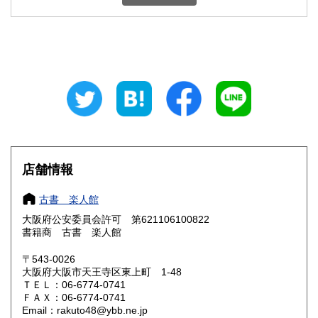
石川県
福井県
600円
600円
山梨県
長野県
600円
600円
岐阜県
静岡県
600円
600円
愛知県
三重県
600円
600円
滋賀県
京都府
600円
600円
大阪府
兵庫県
185円
600円
店舗情報
奈良県
和歌山県
600円
600円
古書 楽人館
大阪府公安委員会許可 第621106100822
鳥取県
島根県
600円
600円
書籍商 古書 楽人館
岡山県
広島県
600円
600円
〒543-0026
大阪府大阪市天王寺区東上町 1-48
ＴＥＬ：06-6774-0741
山口県
徳島県
600円
600円
ＦＡＸ：06-6774-0741
Email：rakuto48@ybb.ne.jp
香川県
愛媛県