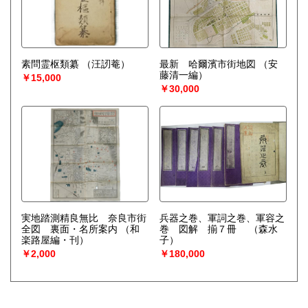
素問霊枢類纂
（汪訒菴）
最新 哈爾濱市街地図
（安
藤清一編）
￥15,000
￥30,000
実地踏測精良無比 奈良市街
兵器之巻、軍詞之巻、軍容之
全図 裏面・名所案内
（和
巻 図解 揃７冊
（森水
楽路屋編・刊）
子）
￥2,000
￥180,000