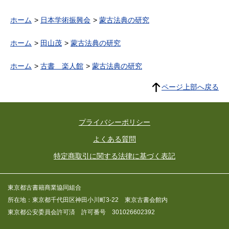
ホーム
日本学術振興会
蒙古法典の研究
ホーム
田山茂
蒙古法典の研究
ホーム
古書 楽人館
蒙古法典の研究
ページ上部へ戻る
プライバシーポリシー
よくある質問
特定商取引に関する法律に基づく表記
東京都古書籍商業協同組合
所在地：東京都千代田区神田小川町3-22 東京古書会館内
東京都公安委員会許可済 許可番号 301026602392