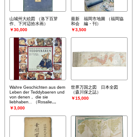
山城州大絵図
（洛下百芽
最新 福岡市地圖
（福岡協
作、下河辺拾水画）
和会 編・刊）
￥30,000
￥3,500
Wahre Geschichten aus dem
世界万国之図 日本全図
Leben der Teddybaeren und
（森川保之誌）
von denen， die sie
￥15,000
liebhaben...
（Rosalie
Upton）
￥3,000