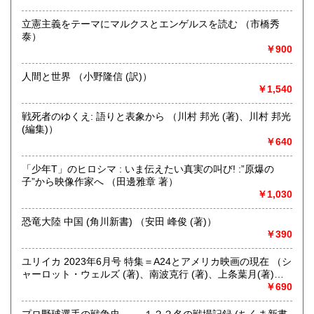
営業時間：9時から17時
立憲主義をテーマにマルクスとエンゲルスを読む （市橋秀
定休日：年中無休
泰）
￥900
書籍の買取について
不死鳥BOOKSでは、書籍だけでなくCD、DVD、レコード、
人間と世界 （小野隆信 (訳)）
ゲーム、おもちゃ、骨董品まであらゆるものの買い取りがで
￥1,540
きます。店主が、日本全国買取にお伺いいたします。お気軽
にお問い合わせください。出張費は、無料です。
戦死者のゆくえ: 語りと表象から （川村 邦光 (著)、川村 邦光
(編集)）
￥640
取り扱い分野
哲学宗教、歴史、社会科学、自然科学、美術工芸、趣味、外
「少年T」のヒロシマ : いま伝えたい真実の叫び! :”原爆の
国書、サブカルチャー、古書一般（その他）
子”から映像作家へ （田邊雅章 著）
オールジャンル
￥1,030
恐竜大陸 中国 (角川新書) （安田 峰俊 (著)）
￥390
ユリイカ 2023年6月号 特集＝A24とアメリカ映画の現在 （シ
ャーロット・ウェルズ (著)、南波克行 (著)、上条葉月(著)、
五所純子 (著)）
￥690
プロ野球選手の戦争史 ──１２２名の戦場記録 (ちくま新書