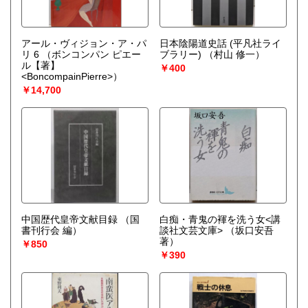
アール・ヴィジョン・ア・パ
日本陰陽道史話 (平凡社ライ
リ 6
（ボンコンパン ピエー
ブラリー)
（村山 修一）
ル【著】
￥400
<BoncompainPierre>）
￥14,700
中国歴代皇帝文献目録
（国
白痴・青鬼の褌を洗う女<講
書刊行会 編）
談社文芸文庫>
（坂口安吾
著）
￥850
￥390