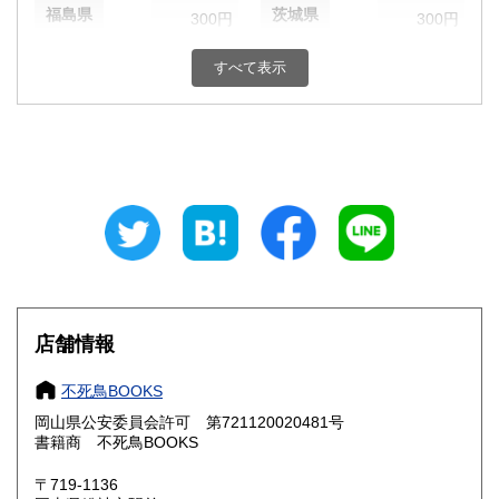
福島県
茨城県
300円
300円
栃木県
群馬県
300円
300円
すべて表示
埼玉県
千葉県
300円
300円
東京都
神奈川県
300円
300円
新潟県
富山県
300円
300円
石川県
福井県
300円
300円
山梨県
長野県
300円
300円
店舗情報
岐阜県
静岡県
300円
300円
不死鳥BOOKS
愛知県
三重県
300円
300円
岡山県公安委員会許可 第721120020481号
書籍商 不死鳥BOOKS
滋賀県
京都府
300円
300円
〒719-1136
大阪府
兵庫県
300円
300円