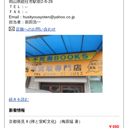
岡山県総社市駅前2-8-26
ＴＥＬ：--
奈良県
和歌山県
ＦＡＸ：--
300円
300円
Email：husityousyoten@yahoo.co.jp
担当者：前田浩一
鳥取県
島根県
300円
300円
店舗へのお問い合わせ
岡山県
広島県
300円
300円
山口県
徳島県
300円
300円
香川県
愛媛県
300円
300円
高知県
福岡県
300円
300円
佐賀県
長崎県
300円
300円
不死鳥BOOKSでは、書籍だけでなくCD、DVD、レコード、
熊本県
大分県
300円
300円
続きを読む
ゲーム、おもちゃ、骨董品まであらゆるものの買い取りがで
きます。店主が、日本全国買取にお伺いいたします。お気軽
宮崎県
鹿児島県
新着情報
300円
300円
にお問い合わせください。出張費は、無料です。
京都発見 8 (禅と室町文化) （梅原猛 著）
沖縄県
300円
沿線名：伯備線・桃太郎線(吉備線)
￥490
最寄駅：総社駅