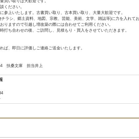
量買い取りは大歓迎です。
談ください。
に参上いたします。古書買い取り、古本買い取り、大量大歓迎です。
物チラシ、郷土資料、地図、宗教、芸能、美術、文学、雑誌等)に力を入れて
おりますので引越し増改築の際には合わせてご利用ください。
時打ち合わせの後、ご訪問し、見積もり・買入をさせていただきます。
れば、即日に評価しご連絡ご送金いたします。
 扶桑文庫 担当井上
報
84
合