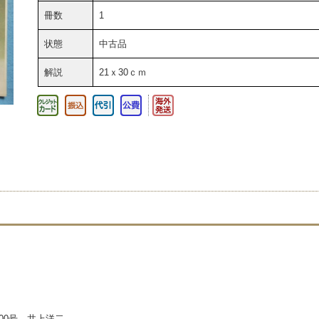
冊数
1
状態
中古品
解説
21ｘ30ｃｍ
700号 井上洋二