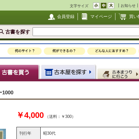
お知らせ
文字サイズ
会員登録
マイページ
買い
古書を探す
000
￥4,000
（送料：￥300）
刊行年
昭30代