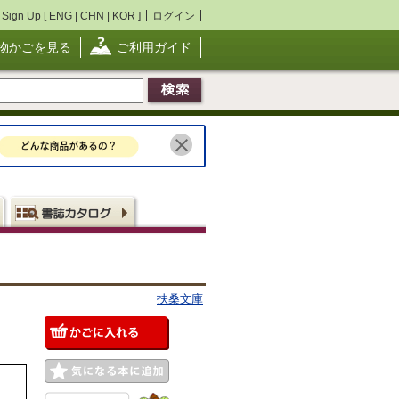
Sign Up [
ENG
|
CHN
|
KOR
]
ログイン
物かごを見る
ご利用ガイド
扶桑文庫