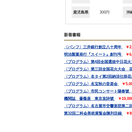
鹿児島県
300円
沖
新着書籍
〈パンフ〉三井銀行創立八十周年
￥2
明治製菓発行『スイート』創刊号
￥6
〈プログラム〉第4回全国選抜中日花火
〈プログラム〉第三回全国花火大会 
〈プログラム〉名タイ第2回納涼仕掛花
〈プログラム〉名宝秋の音楽会
￥5,
〈プログラム〉市民コンサート陽春號
機関誌 薔薇座 東京哀詩號
￥10,0
〈プログラム〉名古屋市交響楽団第二
第32回二科会美術展覧会陳列目録
￥8