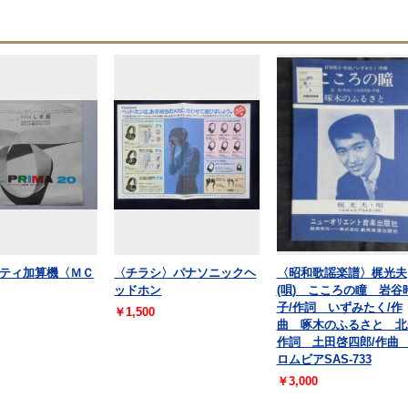
ティ加算機〈ＭＣ
〈チラシ〉パナソニックヘ
〈昭和歌謡楽譜〉梶光夫
ッドホン
(唄) こころの瞳 岩谷
子/作詞 いずみたく/作
￥1,500
曲 啄木のふるさと 北
作詞 土田啓四郎/作曲
ロムビアSAS-733
￥3,000