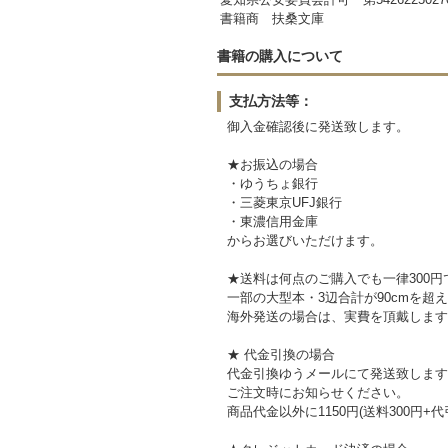
書籍商 扶桑文庫
書籍の購入について
支払方法等：
御入金確認後に発送致します。
★お振込の場合
・ゆうちょ銀行
・三菱東京UFJ銀行
・東濃信用金庫
からお選びいただけます。
★送料は何点のご購入でも一律300円
一部の大型本・3辺合計が90cmを超
海外発送の場合は、実費を頂戴します
★ 代金引換の場合
代金引換ゆうメールにて発送致します
ご注文時にお知らせください。
商品代金以外に1150円(送料300円+