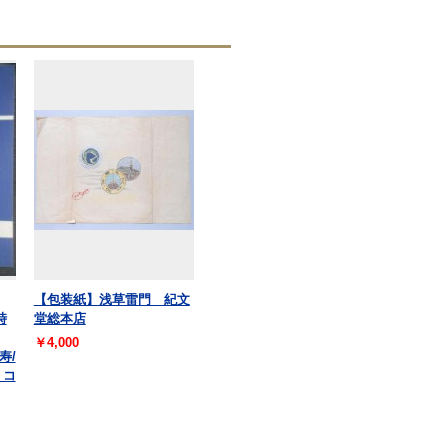
【包装紙】浅草雷門 紀文
時
堂総本店
￥4,000
寿/
 コ