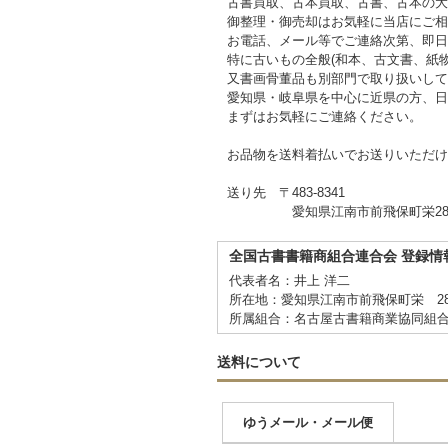
古書買取、古本買取、古書、古本の大
御整理・御売却はお気軽に当店にご相
お電話、メール等でご連絡次第、即日
特に古いもの全般(和本、古文書、紙
又書画骨董品も別部門で取り扱いして
愛知県・岐阜県を中心に近県の方、日
まずはお気軽にご連絡ください。
お品物を送料着払いでお送りいただけ
送り先 〒483-8341
愛知県江南市前飛保町栄284
全国古書書籍商組合連合会 登録情
代表者名：井上 洋二
所在地：愛知県江南市前飛保町栄 2
所属組合：名古屋古書籍商業協同組
送料について
ゆうメール・メール便