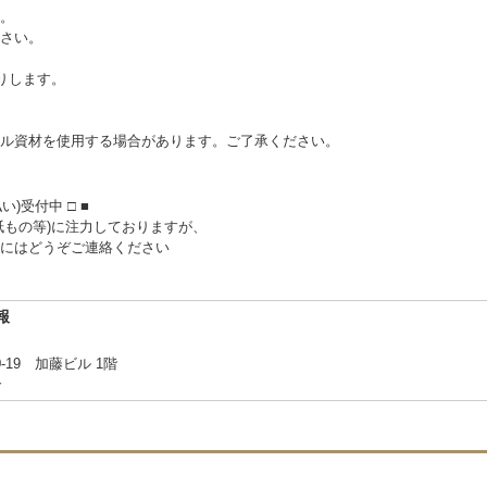
。
さい。
送りします。
ル資材を使用する場合があります。ご了承ください。
)受付中 □ ■
紙もの等)に注力しておりますが、
にはどうぞご連絡ください
報
19 加藤ビル 1階
合