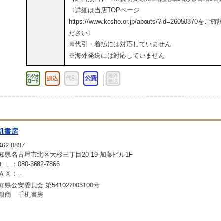
〈詳細は当店TOPページ
https://www.kosho.or.jp/abouts/?id=26050370をご
ださい〉
※代引・着払には対応していません
※海外発送には対応していません
机書房
62-0837
知県名古屋市北区大杉三丁目20-19 加藤ビル1F
ＥＬ：080-3682-7866
ＡＸ：--
知県公安委員会 第541022003100号
籍商 千机書房