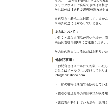
なお、 「送料無料書籍」を含めた複
クリックポストで発送できれば送料は
それ以外は【送料:350円(発送方法
※代引き・着払には対応していません
※海外発送には対応していません
返品について：
ご注文と異なる商品が届いた場合、商
商品到着後7日以内にご連絡ください
その他の理由による返品はお断りいた
他特記事項：
・お問合せはメールにてお願いいたし
ご注文はメールでもお受けしておりま
info@chikishobo.com
・一部の書籍は店頭でも販売していま
・線引や書込み等の特記事項がある場
・書店票が貼付している場合、説明文