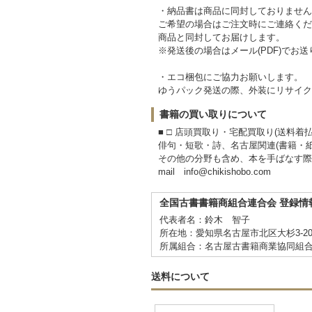
・納品書は商品に同封しておりません
ご希望の場合はご注文時にご連絡くだ
商品と同封してお届けします。
※発送後の場合はメール(PDF)でお
・エコ梱包にご協力お願いします。
ゆうパック発送の際、外装にリサイク
書籍の買い取りについて
■ □ 店頭買取り・宅配買取り(送料着払い
俳句・短歌・詩、名古屋関連(書籍・
その他の分野も含め、本を手ばなす際
mail info@chikishobo.com
全国古書書籍商組合連合会 登録情
代表者名：鈴木 智子
所在地：愛知県名古屋市北区大杉3-20-
所属組合：名古屋古書籍商業協同組
送料について