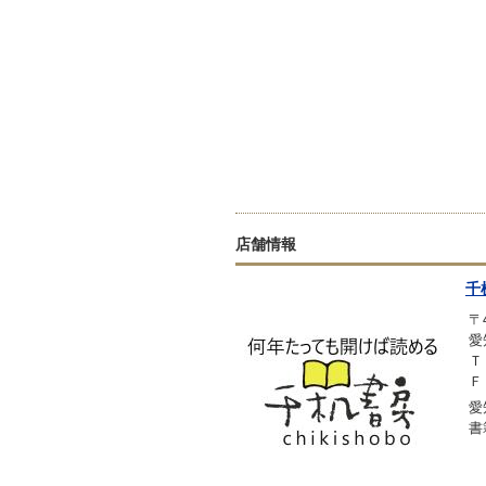
店舗情報
千
〒4
愛
Ｔ
Ｆ
愛
書