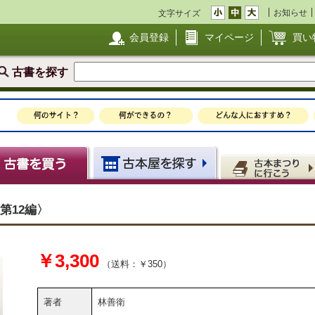
お知らせ
文字サイズ
会員登録
マイページ
買い
古書を探す
第12編〉
￥3,300
（送料：￥350）
著者
林善衛