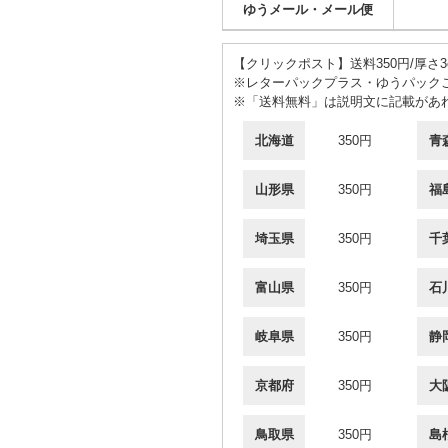
ゆうメール・メール便
【クリックポスト】送料350円/厚さ
※レターパックプラス・ゆうパック
※「送料無料」は説明文に記載があ
北海道
350円
青
山形県
350円
福
埼玉県
350円
千
富山県
350円
石
岐阜県
350円
静
京都府
350円
大
鳥取県
350円
島