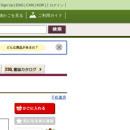
Sign Up [
ENG
|
CHN
|
KOR
]
ログイン
物かごを見る
ご利用ガイド
千机書房