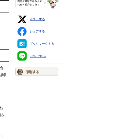
ポストする
シェアする
ブックマークする
LINEで送る
函
(印
わ
額を
み〉