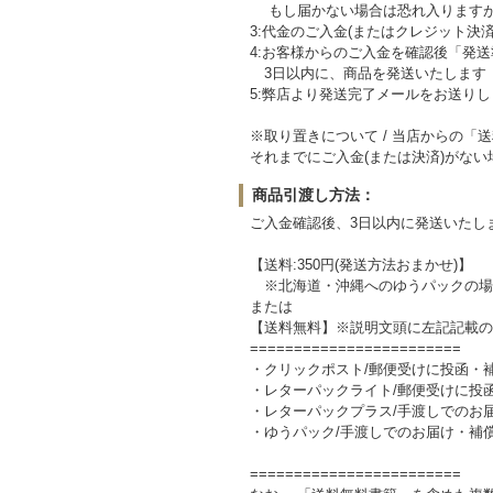
もし届かない場合は恐れ入りますが
3:代金のご入金(またはクレジット決
4:お客様からのご入金を確認後「発
3日以内に、商品を発送いたします
5:弊店より発送完了メールをお送りし
※取り置きについて / 当店からの「
それまでにご入金(または決済)がな
商品引渡し方法：
ご入金確認後、3日以内に発送いたし
【送料:350円(発送方法おまかせ)】
※北海道・沖縄へのゆうパックの場
または
【送料無料】※説明文頭に左記記載の
========================
・クリックポスト/郵便受けに投函・
・レターパックライト/郵便受けに投
・レターパックプラス/手渡しでのお
・ゆうパック/手渡しでのお届け・補
========================