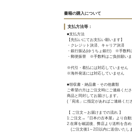
書籍の購入について
支払方法等：
■支払方法
【先払いにてお支払い願います】
・クレジット決済、キャリア決済
・銀行振込(ゆうちょ銀行) ※手数
・郵便振替 ※手数料はご負担願いま
※代引・着払には対応していません
※海外発送には対応していません
■領収書・納品書・その他書類
ご希望の方はご注文時にご連絡くださ
商品と同封してお届けします。
(「宛名」に指定があればご連絡くださ
【 ご注文～お届けまでの流れ 】
1:ご注文→『日本の古本屋』より自
2:在庫を確認後、弊店より送料を含
(ご注文後1～2日以内に送信いたし