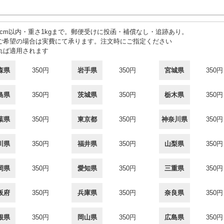
3cm以内・重さ1kgまで。郵便受けに投函・補償なし・追跡あり。
ご希望の場合は実費にて承ります。注文時にご指定ください
れば適用されます
森県
350円
岩手県
350円
宮城県
350円
島県
350円
茨城県
350円
栃木県
350円
葉県
350円
東京都
350円
神奈川県
350円
川県
350円
福井県
350円
山梨県
350円
岡県
350円
愛知県
350円
三重県
350円
阪府
350円
兵庫県
350円
奈良県
350円
根県
350円
岡山県
350円
広島県
350円