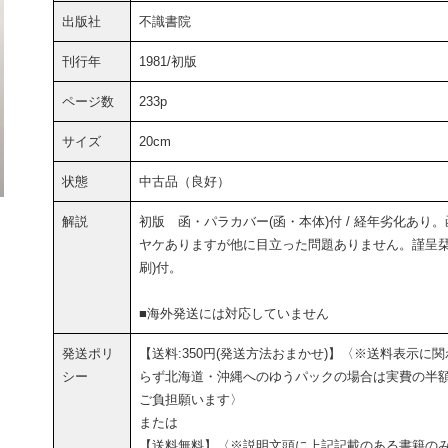
出版社
不識書院
刊行年
1981/初版
ページ数
233p
サイズ
20cm
状態
中古品（良好）
解説
初版 函・パラカバー(函・本体)付 / 経年劣化あり。
ヤケありますが他に目立った問題ありません。謹呈栞
刷)付。
■海外発送には対応していません
発送ポリ
【送料:350円(発送方法おまかせ)】〈※送料表示に関
シー
らず北海道・沖縄へのゆうパックの場合は実費の半
ご負担願います〉
または
【送料無料】〈※説明文頭に上記記載のある書籍の