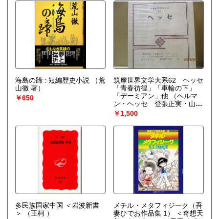
海島の蹄 : 短編歴史小説
（荒
筑摩世界文学大系62 ヘッセ
山徹 著）
「青春彷徨」「車輪の下」
「デーミアン」他
（ヘルマ
￥650
ン・ヘッセ 登張正実・山下
肇・手塚富雄 他（訳））
￥1,500
多民族国家中国 ＜岩波新書
メチル・メタフィジーク（吾
＞
（王柯 ）
妻ひでお作品集 1） ＜奇想天