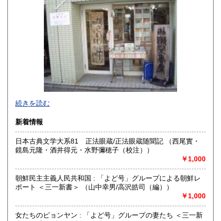
熊本県
大分県
600円
600円
宮崎県
鹿児島県
600円
600円
沖縄県
600円
文学・哲学等人文書を幅広く発掘・提供していきたいと考え
続きを読む
ます。お近くの方は店舗の方にも是非お立ち寄り下さい。
新着情報
沿線名：地下鉄烏丸線
最寄駅：今出川駅
日本古典文学大系81 正法眼蔵/正法眼蔵随聞記 （西尾實・
営業時間：12:00〜19:00
鏡島元隆・酒井得元・水野彌穂子（校注））
定休日：火曜
￥1,000
書籍の買取について
朝鮮民主主義人民共和国 : 「よど号」グループによる朝鮮レ
ポート ＜三一新書＞ （山中幸男/高沢皓司（編））
-
￥1,000
取り扱い分野
女たちのピョンヤン : 「よど号」グループの妻たち ＜三一新