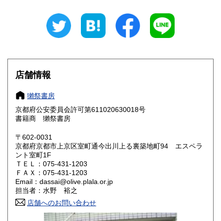
岐阜県
静岡県
600円
600円
愛知県
三重県
600円
600円
滋賀県
京都府
600円
600円
大阪府
兵庫県
600円
600円
店舗情報
奈良県
和歌山県
600円
600円
獺祭書房
京都府公安委員会許可第611020630018号
鳥取県
島根県
600円
600円
書籍商 獺祭書房
岡山県
広島県
600円
600円
〒602-0031
京都府京都市上京区室町通今出川上る裏築地町94 エスペラ
ント室町1F
山口県
徳島県
600円
600円
ＴＥＬ：075-431-1203
ＦＡＸ：075-431-1203
香川県
愛媛県
600円
600円
Email：dassai@olive.plala.or.jp
担当者：水野 裕之
高知県
福岡県
600円
600円
店舗へのお問い合わせ
佐賀県
長崎県
600円
600円