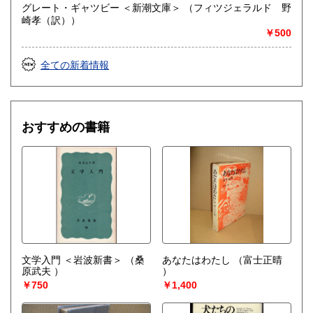
グレート・ギャツビー ＜新潮文庫＞ （フィツジェラルド 野
崎孝（訳））
￥500
全ての新着情報
おすすめの書籍
文学入門 ＜岩波新書＞
（桑
あなたはわたし
（富士正晴
原武夫 ）
）
￥750
￥1,400