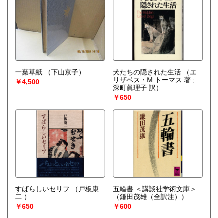
一葉草紙
（下山京子）
犬たちの隠された生活
（エ
リザベス・M.トーマス 著 ;
￥4,500
深町眞理子 訳）
￥650
すばらしいセリフ
（戸板康
五輪書 ＜講談社学術文庫＞
二 ）
（鎌田茂雄（全訳注））
￥650
￥600