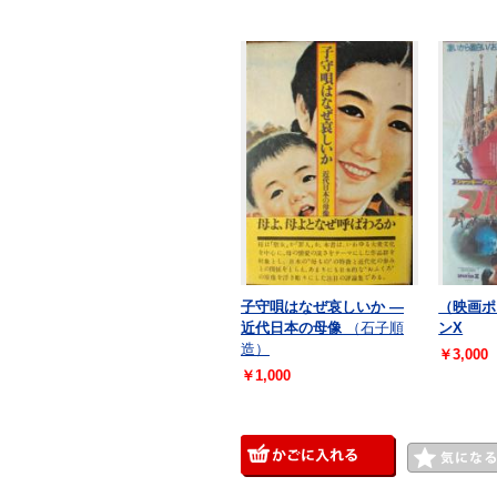
子守唄はなぜ哀しいか ―
（映画ポ
近代日本の母像
（石子順
ンX
造）
￥3,000
￥1,000