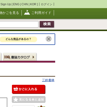
Sign Up [
ENG
|
CHN
|
KOR
]
ログイン
物かごを見る
ご利用ガイド
三鈴書林