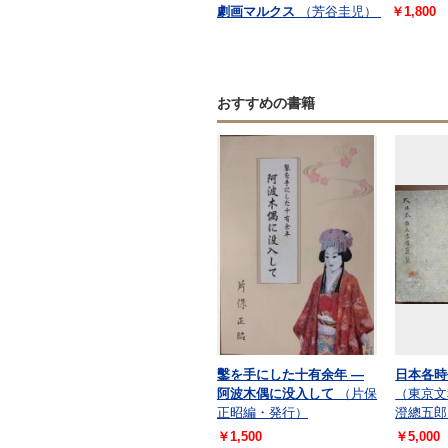
劇画マルクス
（芳谷圭児）
￥1,800
おすすめの書籍
鑿を手にした十有余年 ―
日本各時
阿波木偶に没入して
（片保
（東京文
正昭編・発行）
澄總五郎
￥1,500
￥5,000