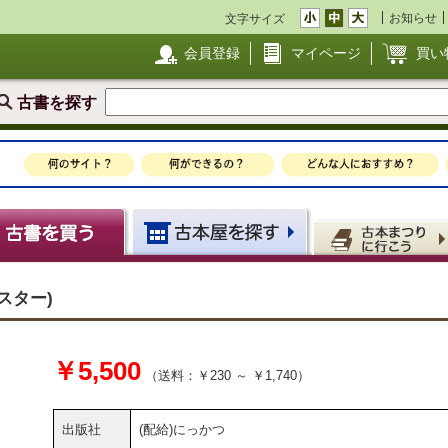
お知らせ
文字サイズ
会員登録
マイページ
買い
古書を探す
ポスター)
￥5,500
（送料：￥230 ～ ￥1,740）
出版社
(配給)にっかつ