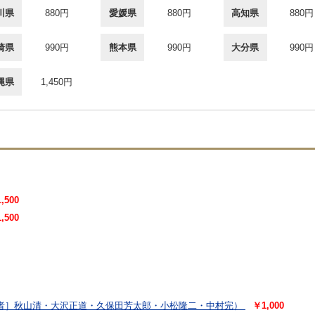
川県
880円
愛媛県
880円
高知県
880円
崎県
990円
熊本県
990円
大分県
990円
縄県
1,450円
,500
,500
者］秋山清・大沢正道・久保田芳太郎・小松隆二・中村完）
￥1,000