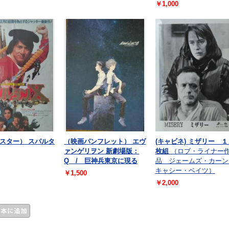
￥1,000
スター） スパルタ
（映画パンフレット） エヴ
(キャビネ) ミザリー １
ァンゲリヲン 新劇場版：
枚組
（ロブ・ライナー
Q / 巨神兵東京に現る
品 ジェームズ・カー
キャシー・ベイツ）
￥1,500
￥2,000