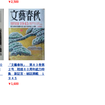
￥2,500
０
「文藝春秋」 第８３巻第
作
２号 戦後６０周年総力特
ン
集 新証言・秘話満載 １
９４５
￥1,600