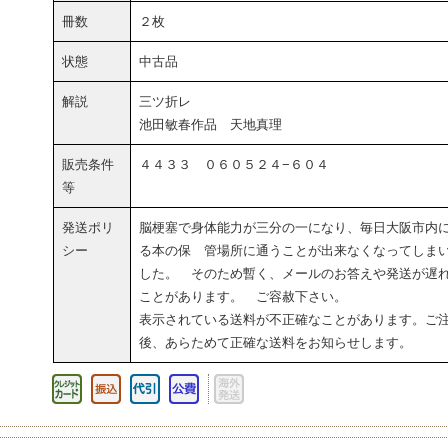
冊数
２枚
状態
中古品
解説
三ツ折レ
池田敏春作品 天地真理
販売条件
４４３３ ０６０５２４−６０４
等
発送ポリ
脳梗塞で身体能力が三分の一になり、毎日大阪市内
シー
る本の保 管場所に通うことが出来なくなってしま
した。 そのため暫く、メールのお答えや発送が遅
ことがあります。 ご容赦下さい。
表示されている送料が不正確なことがあります。ご
後、あらためて正確な送料をお知らせします。