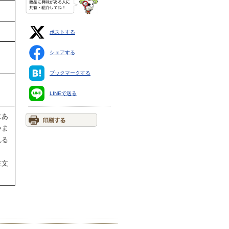
ポストする
シェアする
ブックマークする
LINEで送る
にあ
いま
れる
注文