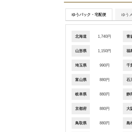
ゆうパック・宅配便
ゆう
北海道
1,740円
青
山形県
1,150円
福
埼玉県
990円
千
富山県
880円
石
岐阜県
880円
静
京都府
880円
大
鳥取県
880円
島