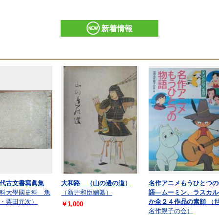
新着情報
代古文書寫眞集
大和路 （山の邊の道）
名作アニメもうひとつの
科大學國史科 魚
（新井和臣編纂）
語—ムーミン、ラスカル
・栗田元次）
か全２４作品の素顔
（
￥1,000
名作親子の会）