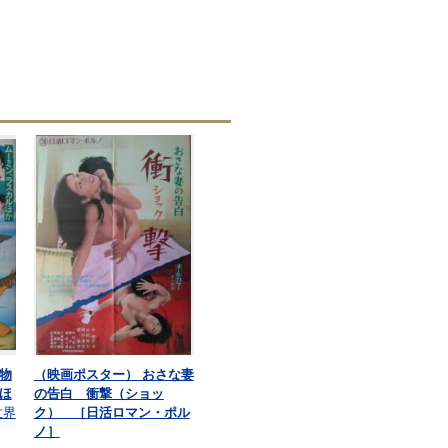
物
（映画ポスター） おさな妻
ほ
の告白 衝撃（ショッ
世界
ク） ［日活ロマン・ポル
ノ］