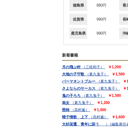
徳島県
880円
香
佐賀県
990円
長
鹿児島県
990円
沖
新着書籍
月の飛ぶ村
（三枝和子）
￥1,200
大地の子守歌
（素九鬼子）
￥1,500
パーマネントブルー
（素九鬼子）
￥1
さよならのサーカス
（素九鬼子）
￥1
鬼の子ろろ
（素九鬼子）
￥1,500
烏女
（素九鬼子）
￥1,200
照柿
（高村薫）
￥1,000
晴子情歌 上下
（高村薫）
￥1,600
大杉栄選 青年に訴う
（［編集責任