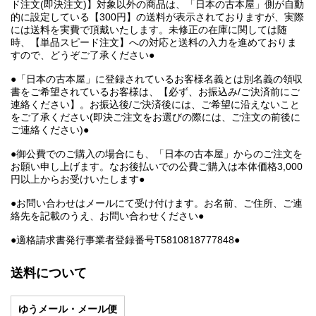
ド注文(即決注文)】対象以外の商品は、「日本の古本屋」側が自動
的に設定している【300円】の送料が表示されておりますが、実際
には送料を実費で頂戴いたします。未修正の在庫に関しては随
時、【単品スピード注文】への対応と送料の入力を進めておりま
すので、どうぞご了承ください●
●「日本の古本屋」に登録されているお客様名義とは別名義の領収
書をご希望されているお客様は、【必ず、お振込み/ご決済前にご
連絡ください】。お振込後/ご決済後には、ご希望に沿えないこと
をご了承ください(即決ご注文をお選びの際には、ご注文の前後に
ご連絡ください)●
●御公費でのご購入の場合にも、「日本の古本屋」からのご注文を
お願い申し上げます。なお後払いでの公費ご購入は本体価格3,000
円以上からお受けいたします●
●お問い合わせはメールにて受け付けます。お名前、ご住所、ご連
絡先を記載のうえ、お問い合わせください●
●適格請求書発行事業者登録番号T5810818777848●
送料について
ゆうメール・メール便