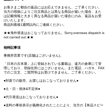
お客さまご都合の返品にはお応えできません、ご了承ください。
当方の瑕疵によりご注文商品とは異なる商品が届いた場合、また
は記載情報と大きく異なる商品が届いた場合にのみ、返品をお受
けいたします。
商品到着後1週間以内にご連絡ください。
★★海外発送はおこなっておりません。Sorry,overseas dispatch is
not carried out.★★
他特記事項
事務所営業です(店舗はございません)。
「日本の古本屋」上に登録されている書籍は、遠方の倉庫にて管
理しており、登録住所にはございません。また電話、ハガキ、FAX
でのご注文、ご質問等はお受けできません。ご了承ください。
●対面での販売、お渡しはおこなっておりません●
●土・日・祝休&不定休●
●代引発送はおこなっておりません●
●送料の事前表示が義務化されたことにより、当方の【単品スピー