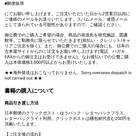
■郵便振替
にてお願い申し上げます。ご注文いただいた日から2営業日以内に
ご連絡のメールをお送りいたします。スパムメール、迷惑メール
として送られている可能性がありますので、ご確認ください。
御公費でのご購入ご希望の場合、商品の発送先を研究施設、図書
館等、ご勤務先に限らせていただきます(前払い・クレジット/キャ
リアご注文を除く)。また、御公費でのご購入の場合にも、日本の
古本屋サイトからのご注文をお願い申し上げます(電話、ハガキ、
FAXからの御注文はお受けできません)。なお後払いでの公費ご購
入は本体価格3,000円以上からお受けいたします。
★★海外発送はおこなっておりません。Sorry,overseas dispatch is
not carried out.★★
書籍の購入について
商品引き渡し方法
日本郵便のクリックポスト・ゆうパック・レターパックプラス、
レターパックライト利用。クリックポストは梱包材代含む200円を
頂戴いたします。
【ご注文後の流れ】