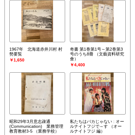
1967年 北海道赤井川村 村
奇書 第1巻第1号～第2巻第3
勢要覧
号のうち8冊
（文藝資料研究
會）
￥1,650
￥4,400
昭和29年3月意志疎通
私たちはバカじゃない : オー
(Communication) 業務管理
ルナイトフジで～す
（オー
教育教材3-5
（業務学校）
ルナイトフジ 編）