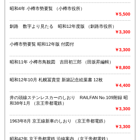
●代引発送はおこなっておりません●
昭和4年 小樽市勢要覧 （小樽市役所）
￥5,500
●送料の事前表示が義務化されたことにより、当方の【単品ス
ピード注文(即決注文)】対象以外の商品は、「日本の古本
釧路 数字より見たる 昭和12年度版 （釧路市役所）
屋」側が自動的に設定している【300円】の送料が表示され
￥3,300
ておりますが、実際には送料を実費で頂戴いたします。未修
正の在庫に関しては随時、【単品スピード注文】への対応と
送料の入力を進めておりますので、どうぞご了承ください●
小樽市勢要覧 昭和12年版 付図付
￥3,300
●「日本の古本屋」に登録されているお客様名義とは別名義の
領収書をご希望されているお客様は、【必ず、お振込み/ご決
昭和11年 小樽市鳥観図 吉田初三郎 （田坂昇編輯）
済前にご連絡ください】。お振込後/ご決済後には、ご希望に
￥8,800
沿えないことをご了承ください(即決ご注文をお選びの際に
は、ご注文の前後にご連絡ください)●
昭和12年10月 札幌冨貴堂 新築記念絵葉書 12枚
￥4,400
●御公費でのご購入の場合にも、「日本の古本屋」からのご注
文をお願い申し上げます。なお後払いでの公費ご購入は本体
井の頭線ステンレスカーのしおり RAILFAN No.109附録 昭
価格3,000円以上からお受けいたします●
和38年1月 （京王帝都電鉄）
￥3,300
●お問い合わせはメールにて受け付けます。お名前、ご住所、
ご連絡先を記載のうえ、お問い合わせください●
1963年8月 京王線新車のしおり （京王帝都電鉄）
●適格請求書発行事業者登録番号T5810818777848●
￥3,300
沿線名：-
昭和42年 京王帝都電鉄 沿線案内 （京王帝都電鉄）