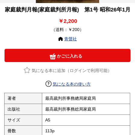
家庭裁判月報(家庭裁判所月報) 第1号 昭和26年1月
￥2,200
（送料：￥200）
青聲社
かごに入れる
気になる本に追加（ログインで利用可能）
気になる本の使い方
著者
最高裁判所事務總局家庭局
出版社
最高裁判所事務総局家庭局
サイズ
A5
冊数
113p