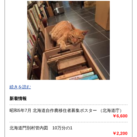
佐賀県
長崎県
200円
200円
熊本県
大分県
200円
200円
宮崎県
鹿児島県
200円
200円
沖縄県
200円
事務所営業です(店舗はございません)。
続きを読む
「日本の古本屋」上に登録されている書籍は、遠方の倉庫に
新着情報
て管理しており、登録住所にはございません。また電話、ハ
ガキ、FAXでのご注文、ご質問等はお受けできません。ご了
昭和5年7月 北海道自作農移住者募集ポスター （北海道庁）
承ください。
￥6,600
●対面での販売、お渡しはおこなっておりません●
北海道門別村管内図 10万分の1
●土・日・祝休&不定休●
￥2,200