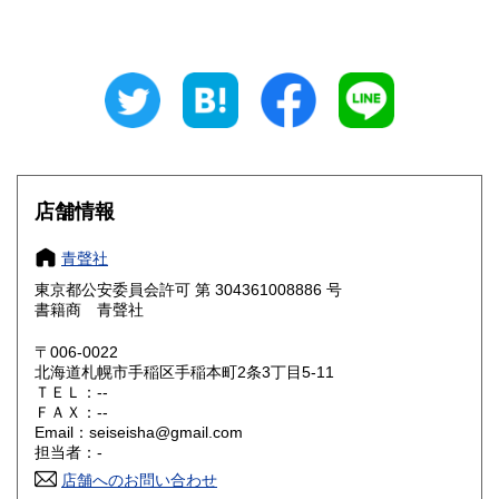
山梨県
長野県
200円
200円
岐阜県
静岡県
200円
200円
愛知県
三重県
200円
200円
滋賀県
京都府
200円
200円
大阪府
兵庫県
200円
200円
店舗情報
奈良県
和歌山県
200円
200円
青聲社
東京都公安委員会許可 第 304361008886 号
鳥取県
島根県
200円
200円
書籍商 青聲社
岡山県
広島県
200円
200円
〒006-0022
北海道札幌市手稲区手稲本町2条3丁目5-11
ＴＥＬ：--
山口県
徳島県
200円
200円
ＦＡＸ：--
Email：seiseisha@gmail.com
香川県
愛媛県
200円
200円
担当者：-
店舗へのお問い合わせ
高知県
福岡県
200円
200円