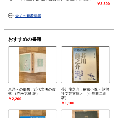
最寄駅：-
￥3,300
営業時間：不定
定休日：土日祝休&不定休
全ての新着情報
書籍の買取について
-
おすすめの書籍
取り扱い分野
古書一般（その他）
東洋への郷愁 : 近代文明の没
芥川龍之介 : 長篇小説 ＜講談
落
（赤松克麿 著）
社文芸文庫＞
（小島政二郎
著）
￥2,200
￥1,100