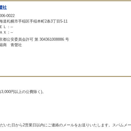
聲社
06-0022
海道札幌市手稲区手稲本町2条3丁目5-11
ＥＬ：--
ＡＸ：--
京都公安委員会許可 第 304361008886 号
籍商 青聲社
,000円以上の公費除く)。
だいた日から2営業日以内にご連絡のメールをお送りいたします。スパムメ
。