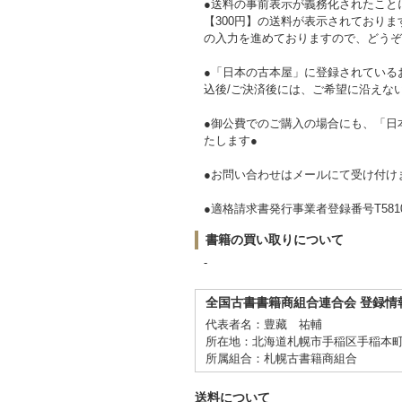
●送料の事前表示が義務化されたこと
【300円】の送料が表示されており
の入力を進めておりますので、どうぞ
●「日本の古本屋」に登録されている
込後/ご決済後には、ご希望に沿えな
●御公費でのご購入の場合にも、「日
たします●
●お問い合わせはメールにて受け付け
●適格請求書発行事業者登録番号T581081
書籍の買い取りについて
-
全国古書書籍商組合連合会 登録情
代表者名：豊藏 祐輔
所在地：北海道札幌市手稲区手稲本町2-3
所属組合：札幌古書籍商組合
送料について