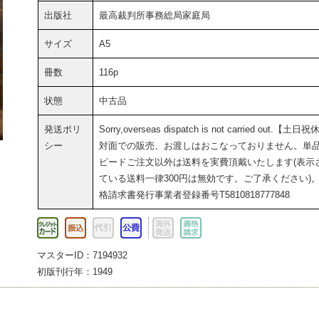
出版社
最高裁判所事務総局家庭局
サイズ
A5
冊数
116p
状態
中古品
発送ポリ
Sorry,overseas dispatch is not carried out.【土日
シー
対面での販売、お渡しはおこなっておりません。単
ピードご注文以外は送料を実費頂戴いたします(表示
ている送料一律300円は無効です。ご了承ください)
格請求書発行事業者登録番号T5810818777848
マスターID：7194932
初版刊行年：1949