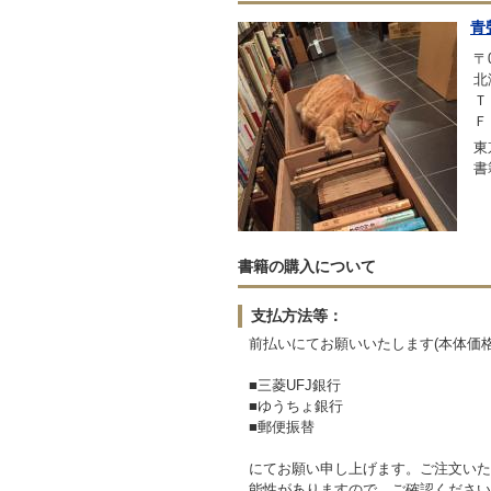
青
〒0
北
Ｔ
Ｆ
東
書
書籍の購入について
支払方法等：
前払いにてお願いいたします(本体価格3
■三菱UFJ銀行
■ゆうちょ銀行
■郵便振替
にてお願い申し上げます。ご注文いた
能性がありますので、ご確認ください