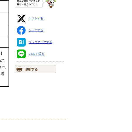
ポストする
シェアする
ブックマークする
祝休】
LINEで送る
品ス
され
。適