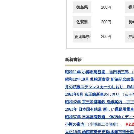
徳島県
200円
香
佐賀県
200円
長
鹿児島県
200円
沖
新着書籍
昭和11年 小樽市鳥観図 吉田初三郎
（
昭和12年10月 札幌冨貴堂 新築記念絵葉
井の頭線ステンレスカーのしおり RAILFA
1963年8月 京王線新車のしおり
（京王
昭和42年 京王帝都電鉄 沿線案内
（京
1963年 日本国有鉄道 新しい通勤用電車
昭和37年 日本国有鉄道 伸びゆくデ
小樽の案内
（小樽商工会議所）
￥2,
大正15年 函館市勢要要覧/函館市街全図