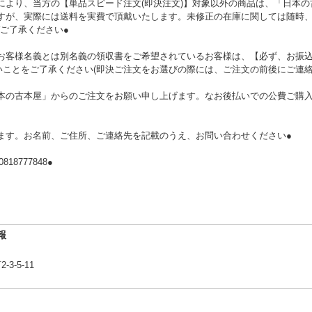
により、当方の【単品スピード注文(即決注文)】対象以外の商品は、「日本
ますが、実際には送料を実費で頂戴いたします。未修正の在庫に関しては随時
ご了承ください●
お客様名義とは別名義の領収書をご希望されているお客様は、【必ず、お振込
いことをご了承ください(即決ご注文をお選びの際には、ご注文の前後にご連絡
本の古本屋」からのご注文をお願い申し上げます。なお後払いでの公費ご購入は
ます。お名前、ご住所、ご連絡先を記載のうえ、お問い合わせください●
8777848●
報
-5-11