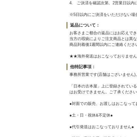
4. ご決済を確認次第、2営業日以内
※5日以内にご決済をいただけない場
返品について：
お客さまご都合の返品にはお応えでき
当方の瑕疵によりご注文商品とは異な
商品到着後1週間以内にご連絡くださ
★★海外発送はおこなっておりません。Sorry,ove
他特記事項：
事務所営業です(店舗はございません)
「日本の古本屋」上に登録されている
はお受けできません。ご了承ください
●対面での販売、お渡しはおこなって
●土・日・祝休&不定休●
●代引発送はおこなっておりません●