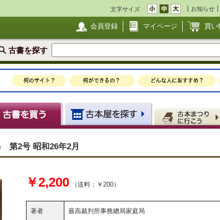
お知らせ
文字サイズ
会員登録
マイページ
買い
古書を探す
 第2号 昭和26年2月
￥2,200
（送料：￥200）
著者
最高裁判所事務總局家庭局