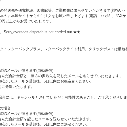
の発送先を研究施設、図書館等、ご勤務先に限らせていただきます(前払い・ク
本の古本屋サイトからのご注文をお願い申し上げます(電話、ハガキ、FAXか
00円以上からお受けいたします。
rseas dispatch is not carried out.★★
ク・レターパックプラス、レターパックライト利用。クリックポストは梱包材
確認メールが届きます(自動返信)
を含んだ合計金額と、当方の振込先を記したメールを送らせていただきます。
額を記したメールを受領後、5日以内にお振込みください。
内に発送いたします。
場合には、キャンセルとさせていただく可能性のあること、ご了承ください
望の場合
確認メールが届きます(自動返信)
を含んだ合計金額を記したメールを送らせていただきます。
額を記したメールを受領後、5日以内にご決済ください。