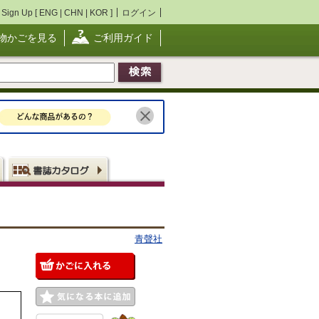
Sign Up [
ENG
|
CHN
|
KOR
]
ログイン
物かごを見る
ご利用ガイド
青聲社