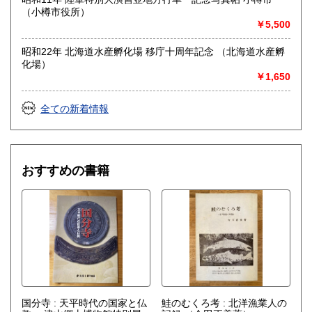
沿線名：-
（小樽市役所）
最寄駅：-
￥5,500
営業時間：不定
定休日：土日祝休&不定休
昭和22年 北海道水産孵化場 移庁十周年記念 （北海道水産孵
化場）
書籍の買取について
￥1,650
-
全ての新着情報
取り扱い分野
古書一般（その他）
おすすめの書籍
国分寺 : 天平時代の国家と仏
鮭のむくろ考 : 北洋漁業人の