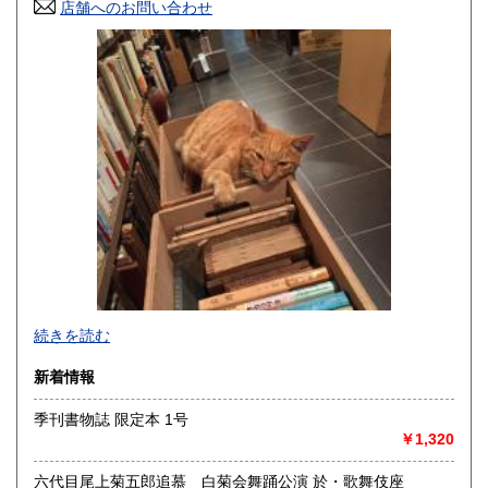
店舗へのお問い合わせ
高知県
福岡県
200円
200円
佐賀県
長崎県
200円
200円
熊本県
大分県
200円
200円
宮崎県
鹿児島県
200円
200円
沖縄県
200円
事務所営業です(店舗はございません)。
続きを読む
「日本の古本屋」上に登録されている書籍は、遠方の倉庫に
新着情報
て管理しており、登録住所にはございません。また電話、ハ
ガキ、FAXでのご注文、ご質問等はお受けできません。ご了
季刊書物誌 限定本 1号
承ください。
￥1,320
●対面での販売、お渡しはおこなっておりません●
六代目尾上菊五郎追慕 白菊会舞踊公演 於・歌舞伎座