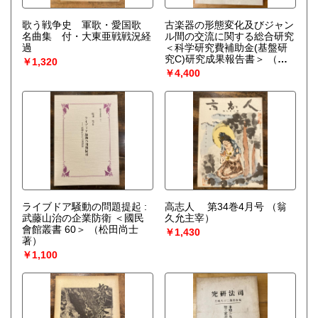
歌う戦争史 軍歌・愛国歌
古楽器の形態変化及びジャン
名曲集 付・大東亜戦戦況経
ル間の交流に関する総合研究
過
＜科学研究費補助金(基盤研
究C)研究成果報告書＞
（高
￥1,320
桑いづみ研究代表）
￥4,400
ライブドア騒動の問題提起 :
高志人 第34巻4月号
（翁
武藤山治の企業防衛 ＜國民
久允主宰）
會館叢書 60＞
（松田尚士
￥1,430
著）
￥1,100