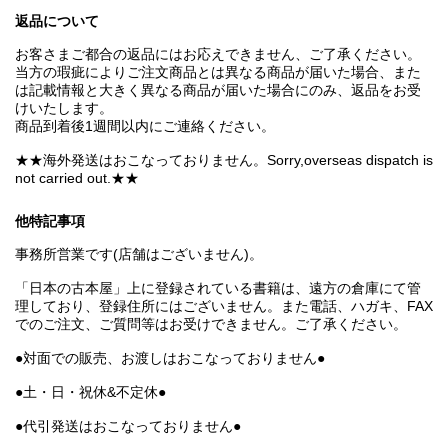
返品について
お客さまご都合の返品にはお応えできません、ご了承ください。
当方の瑕疵によりご注文商品とは異なる商品が届いた場合、また
は記載情報と大きく異なる商品が届いた場合にのみ、返品をお受
けいたします。
商品到着後1週間以内にご連絡ください。
★★海外発送はおこなっておりません。Sorry,overseas dispatch is
not carried out.★★
他特記事項
事務所営業です(店舗はございません)。
「日本の古本屋」上に登録されている書籍は、遠方の倉庫にて管
理しており、登録住所にはございません。また電話、ハガキ、FAX
でのご注文、ご質問等はお受けできません。ご了承ください。
●対面での販売、お渡しはおこなっておりません●
●土・日・祝休&不定休●
●代引発送はおこなっておりません●