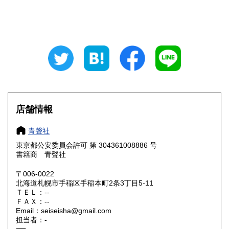
山梨県
長野県
200円
200円
岐阜県
静岡県
200円
200円
愛知県
三重県
200円
200円
滋賀県
京都府
200円
200円
大阪府
兵庫県
200円
200円
店舗情報
奈良県
和歌山県
200円
200円
青聲社
東京都公安委員会許可 第 304361008886 号
鳥取県
島根県
200円
200円
書籍商 青聲社
岡山県
広島県
200円
200円
〒006-0022
北海道札幌市手稲区手稲本町2条3丁目5-11
ＴＥＬ：--
山口県
徳島県
200円
200円
ＦＡＸ：--
Email：seiseisha@gmail.com
香川県
愛媛県
200円
200円
担当者：-