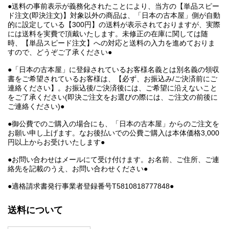
●送料の事前表示が義務化されたことにより、当方の【単品スピー
ド注文(即決注文)】対象以外の商品は、「日本の古本屋」側が自動
的に設定している【300円】の送料が表示されておりますが、実際
には送料を実費で頂戴いたします。未修正の在庫に関しては随
時、【単品スピード注文】への対応と送料の入力を進めておりま
すので、どうぞご了承ください●
●「日本の古本屋」に登録されているお客様名義とは別名義の領収
書をご希望されているお客様は、【必ず、お振込み/ご決済前にご
連絡ください】。お振込後/ご決済後には、ご希望に沿えないこと
をご了承ください(即決ご注文をお選びの際には、ご注文の前後に
ご連絡ください)●
●御公費でのご購入の場合にも、「日本の古本屋」からのご注文を
お願い申し上げます。なお後払いでの公費ご購入は本体価格3,000
円以上からお受けいたします●
●お問い合わせはメールにて受け付けます。お名前、ご住所、ご連
絡先を記載のうえ、お問い合わせください●
●適格請求書発行事業者登録番号T5810818777848●
送料について