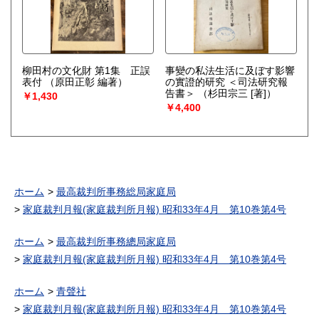
柳田村の文化財 第1集 正誤
事變の私法生活に及ぼす影響
表付
（原田正彰 編著）
の實證的研究 ＜司法研究報
告書＞
（杉田宗三 [著]）
￥1,430
￥4,400
ホーム
最高裁判所事務総局家庭局
家庭裁判月報(家庭裁判所月報) 昭和33年4月 第10巻第4号
ホーム
最高裁判所事務總局家庭局
家庭裁判月報(家庭裁判所月報) 昭和33年4月 第10巻第4号
ホーム
青聲社
家庭裁判月報(家庭裁判所月報) 昭和33年4月 第10巻第4号