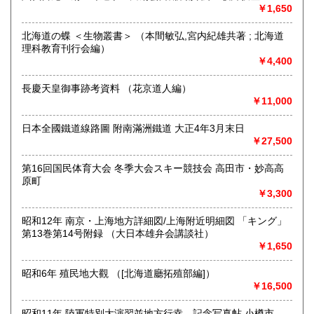
●土・日・祝休&不定休●
￥1,650
●代引発送はおこなっておりません●
北海道の蝶 ＜生物叢書＞ （本間敏弘,宮内紀雄共著 ; 北海道
理科教育刊行会編）
●送料の事前表示が義務化されたことにより、当方の【単品ス
￥4,400
ピード注文(即決注文)】対象以外の商品は、「日本の古本
屋」側が自動的に設定している【300円】の送料が表示され
長慶天皇御事跡考資料 （花京道人編）
ておりますが、実際には送料を実費で頂戴いたします。未修
￥11,000
正の在庫に関しては随時、【単品スピード注文】への対応と
送料の入力を進めておりますので、どうぞご了承ください●
日本全國鐵道線路圖 附南滿洲鐵道 大正4年3月末日
●「日本の古本屋」に登録されているお客様名義とは別名義の
￥27,500
領収書をご希望されているお客様は、【必ず、お振込み/ご決
済前にご連絡ください】。お振込後/ご決済後には、ご希望に
第16回国民体育大会 冬季大会スキー競技会 高田市・妙高高
沿えないことをご了承ください(即決ご注文をお選びの際に
原町
は、ご注文の前後にご連絡ください)●
￥3,300
●御公費でのご購入の場合にも、「日本の古本屋」からのご注
昭和12年 南京・上海地方詳細図/上海附近明細図 「キング」
文をお願い申し上げます。なお後払いでの公費ご購入は本体
第13巻第14号附録 （大日本雄弁会講談社）
価格3,000円以上からお受けいたします●
￥1,650
●お問い合わせはメールにて受け付けます。お名前、ご住所、
昭和6年 殖民地大觀 （[北海道廳拓殖部編]）
ご連絡先を記載のうえ、お問い合わせください●
￥16,500
●適格請求書発行事業者登録番号T5810818777848●
昭和11年 陸軍特別大演習並地方行幸 記念写真帖 小樽市