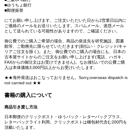
■ゆうちょ銀行
■郵便振替
にてお願い申し上げます。ご注文いただいた日から2営業日以内に
ご連絡のメールをお送りいたします。スパムメール、迷惑メール
として送られている可能性がありますので、ご確認ください。
御公費でのご購入ご希望の場合、商品の発送先を研究施設、図書
館等、ご勤務先に限らせていただきます(前払い・クレジット/キャ
リアご注文を除く)。また、御公費でのご購入の場合にも、日本の
古本屋サイトからのご注文をお願い申し上げます(電話、ハガキ、
FAXからの御注文はお受けできません)。なお後払いでの公費ご購
入は本体価格3,000円以上からお受けいたします。
★★海外発送はおこなっておりません。Sorry,overseas dispatch is
not carried out.★★
書籍の購入について
商品引き渡し方法
日本郵便のクリックポスト・ゆうパック・レターパックプラス、
レターパックライト利用。クリックポストは梱包材代含む200円を
頂戴いたします。