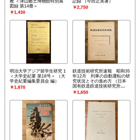
教 ＜津山郷土博物館特別展
記録
（今田正美著）
図録 第14冊＞
￥2,750
￥1,430
明治大学アジア留学生研究 1
鉄道技術研究所速報 昭和35
＜大学史紀要 第18号＞
（大
年12月 列車の自動運転の研
学史紀要編集委員会 編）
究状況とその進め方
（日本
国有鉄道鉄道技術研究所
￥1,870
[編]）
￥1,650