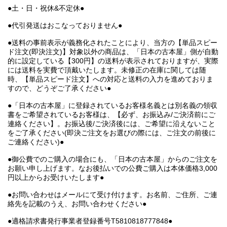
●土・日・祝休&不定休●
●代引発送はおこなっておりません●
●送料の事前表示が義務化されたことにより、当方の【単品スピー
ド注文(即決注文)】対象以外の商品は、「日本の古本屋」側が自動
的に設定している【300円】の送料が表示されておりますが、実際
には送料を実費で頂戴いたします。未修正の在庫に関しては随
時、【単品スピード注文】への対応と送料の入力を進めておりま
すので、どうぞご了承ください●
●「日本の古本屋」に登録されているお客様名義とは別名義の領収
書をご希望されているお客様は、【必ず、お振込み/ご決済前にご
連絡ください】。お振込後/ご決済後には、ご希望に沿えないこと
をご了承ください(即決ご注文をお選びの際には、ご注文の前後に
ご連絡ください)●
●御公費でのご購入の場合にも、「日本の古本屋」からのご注文を
お願い申し上げます。なお後払いでの公費ご購入は本体価格3,000
円以上からお受けいたします●
●お問い合わせはメールにて受け付けます。お名前、ご住所、ご連
絡先を記載のうえ、お問い合わせください●
●適格請求書発行事業者登録番号T5810818777848●