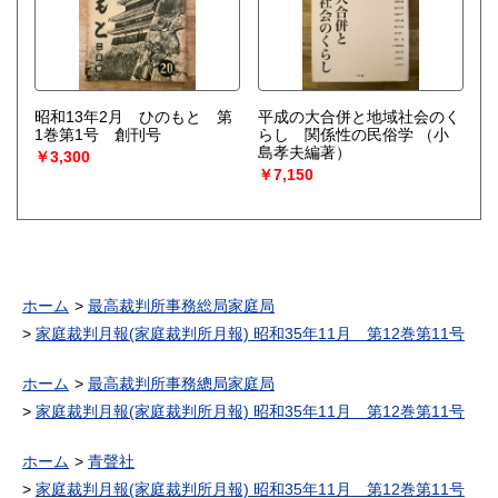
昭和13年2月 ひのもと 第
平成の大合併と地域社会のく
1巻第1号 創刊号
らし 関係性の民俗学
（小
島孝夫編著）
￥3,300
￥7,150
ホーム
最高裁判所事務総局家庭局
家庭裁判月報(家庭裁判所月報) 昭和35年11月 第12巻第11号
ホーム
最高裁判所事務總局家庭局
家庭裁判月報(家庭裁判所月報) 昭和35年11月 第12巻第11号
ホーム
青聲社
家庭裁判月報(家庭裁判所月報) 昭和35年11月 第12巻第11号