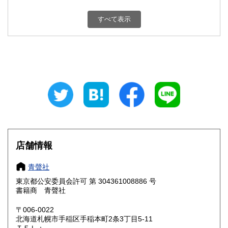
新潟県
富山県
200円
200円
すべて表示
石川県
福井県
200円
200円
山梨県
長野県
200円
200円
岐阜県
静岡県
200円
200円
愛知県
三重県
200円
200円
滋賀県
京都府
200円
200円
大阪府
兵庫県
200円
200円
店舗情報
奈良県
和歌山県
200円
200円
青聲社
東京都公安委員会許可 第 304361008886 号
鳥取県
島根県
200円
200円
書籍商 青聲社
岡山県
広島県
200円
200円
〒006-0022
北海道札幌市手稲区手稲本町2条3丁目5-11