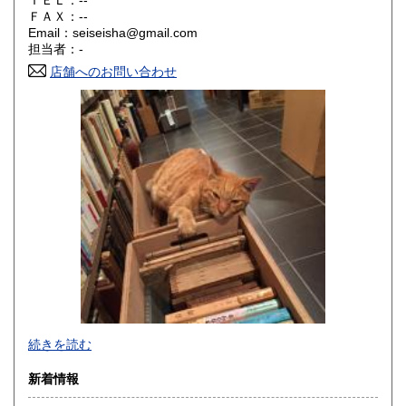
ＴＥＬ：--
山口県
徳島県
200円
200円
ＦＡＸ：--
Email：seiseisha@gmail.com
香川県
愛媛県
200円
200円
担当者：-
店舗へのお問い合わせ
高知県
福岡県
200円
200円
佐賀県
長崎県
200円
200円
熊本県
大分県
200円
200円
宮崎県
鹿児島県
200円
200円
沖縄県
200円
事務所営業です(店舗はございません)。
続きを読む
「日本の古本屋」上に登録されている書籍は、遠方の倉庫に
新着情報
て管理しており、登録住所にはございません。また電話、ハ
ガキ、FAXでのご注文、ご質問等はお受けできません。ご了