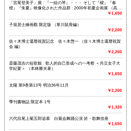
「宮尾登美子」展 : 『一絃の琴』・・・ そして『櫂』『春
承ください。
燈』『朱夏』映像化された作品群 : 2000年初夏企画展 （高知
●対面での販売、お渡しはおこなっておりません●
県立文学館編集）
￥1,650
●土・日・祝休&不定休●
子規居士繪画觀 限定版 （寒川鼠骨編）
￥2,200
●代引発送はおこなっておりません●
佐々木博士還暦祝賀記念 佐々木惣一 （佐々木博士還暦祝賀
●送料の事前表示が義務化されたことにより、当方の【単品ス
会 編）
ピード注文(即決注文)】対象以外の商品は、「日本の古本
￥2,200
屋」側が自動的に設定している【300円】の送料が表示され
ておりますが、実際には送料を実費で頂戴いたします。未修
斎藤茂吉の短歌観 : 歌人的自己形成への一考察 ＜共立女子大
正の在庫に関しては随時、【単品スピード注文】への対応と
学紀要＞ （本林勝夫著）
送料の入力を進めておりますので、どうぞご了承ください●
￥1,650
●「日本の古本屋」に登録されているお客様名義とは別名義の
領収書をご希望されているお客様は、【必ず、お振込み/ご決
太陽 第9巻第13号 明治36年11月
済前にご連絡ください】。お振込後/ご決済後には、ご希望に
￥2,200
沿えないことをご了承ください(即決ご注文をお選びの際に
は、ご注文の前後にご連絡ください)●
季刊書物誌 限定本 1号
￥1,320
●御公費でのご購入の場合にも、「日本の古本屋」からのご注
文をお願い申し上げます。なお後払いでの公費ご購入は本体
六代目尾上菊五郎追慕 白菊会舞踊公演 於・歌舞伎座
価格3,000円以上からお受けいたします●
￥1,650
●お問い合わせはメールにて受け付けます。お名前、ご住所、