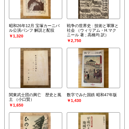
昭和26年12月 宝塚カーニバ
戦争の世界史 : 技術と軍隊と
ル公演パンフ 解説と配役
社会
（ウィリアム・H.マク
ニール 著 ; 高橋均 訳）
￥1,320
￥2,750
関東武士団の興亡 歴史と風
数字でみた国鉄 昭和47年版
土
（小口賢）
￥1,430
￥1,650