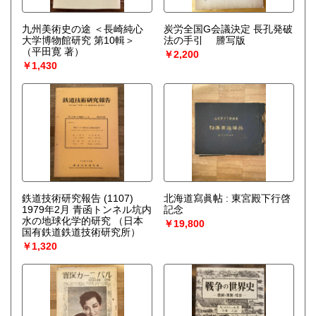
九州美術史の途 ＜長崎純心
炭労全国G会議決定 長孔発破
大学博物館研究 第10輯＞
法の手引 謄写版
（平田寛 著）
￥2,200
￥1,430
鉄道技術研究報告 (1107)
北海道寫眞帖 : 東宮殿下行啓
1979年2月 青函トンネル坑内
記念
水の地球化学的研究
（日本
￥19,800
国有鉄道鉄道技術研究所）
￥1,320