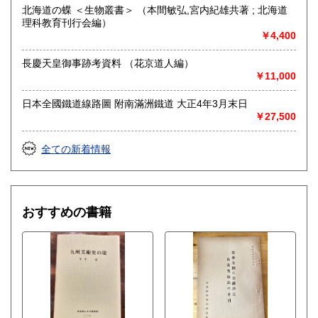
北海道の蝶 ＜生物叢書＞ （本間敏弘,宮内紀雄共著 ; 北海道
ご連絡先を記載のうえ、お問い合わせください●
理科教育刊行会編）
●適格請求書発行事業者登録番号T5810818777848●
￥4,400
沿線名：-
長慶天皇御事跡考資料 （花京道人編）
最寄駅：-
￥11,000
営業時間：不定
定休日：土日祝休&不定休
日本全國鐵道線路圖 附南滿洲鐵道 大正4年3月末日
￥27,500
書籍の買取について
全ての新着情報
-
取り扱い分野
古書一般（その他）
おすすめの書籍