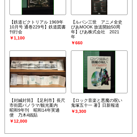
【鉄道ピクトリアル 1969年
【ルパン三世 アニメ全史
10月号 通巻229号】鉄道図書
ぴあMOOK 放送開始50周
刊行会
年】ぴあ株式会社 2021
年
￥1,100
￥660
【封緘封筒】【足利市】長尺
【ロック音楽と悪魔の呪い
市街図パノラマ/観光案内
鬼塚五十一 著】日新報道
昭和9年刊 昭和14年実逓
￥3,300
便 乃木4銭貼
￥12,000