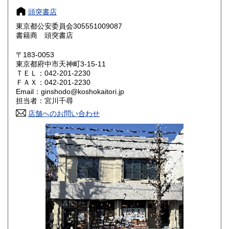
頭突書店
愛知県
三重県
1,800円
1,800円
東京都公安委員会305551009087
書籍商 頭突書店
滋賀県
京都府
1,800円
1,800円
〒183-0053
大阪府
兵庫県
1,800円
1,800円
東京都府中市天神町3-15-11
ＴＥＬ：042-201-2230
奈良県
和歌山県
ＦＡＸ：042-201-2230
1,800円
1,800円
Email：ginshodo@koshokaitori.jp
担当者：宮川千尋
鳥取県
島根県
1,800円
1,800円
店舗へのお問い合わせ
岡山県
広島県
1,800円
1,800円
山口県
徳島県
1,800円
1,800円
香川県
愛媛県
1,800円
1,800円
高知県
福岡県
1,800円
1,800円
佐賀県
長崎県
1,800円
1,800円