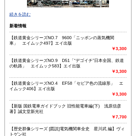
熊本県
大分県
1,800円
1,800円
東京都では「銀装堂」として営業しております。
続きを読む
宮崎県
鹿児島県
基本的には同じ書店となります。
1,800円
1,800円
新着情報
★★ご質問、ご要望はご注文前にお問合せ下さい。★★
沖縄県
0円
★★電話・FAXでの在庫、状態確認及びご注文には対応しま
【鉄道黄金シリーズNO.7 9600「ニッポンの蒸気機関
せん。
車」 エイムック497】エイ出版
すべての方にメールでのお問い合わせを御案内してい
￥3,300
ます。
★★メールでのお問い合わせは、用件のみの場合スパムメー
【鉄道黄金シリーズNO.9 D51「“デゴイチ”日本全国、鉄道
ルと判断して返信いたしません。お名前もお願いいたしま
の軌路」 エイムック583】エイ出版
す。★★
￥3,300
沿線名：★★電話・FAXでの在庫、状態確認及びご注文には
【鉄道黄金シリーズNO.4 EF58「セピア色の流線形」 エ
対応しません。お電話を頂いてもすべての方にメールでのお
イムック406】エイ出版
問い合わせを御案内しています。 ★★
￥3,300
最寄駅：-
営業時間：(平日)10:00-17:00
【新版 国鉄電車ガイドブック 旧性能電車編(下) 浅原信彦
定休日：土日祝休/臨時休業有
著】誠文堂新光社
￥7,700
書籍の買取について
【歴史群像シリーズ [図説]電気機関車全史 星川武 編】ヴィ
★出張買取・郵送買取(※要事前相談)致します。
トゲン社
お気軽にご相談ください。