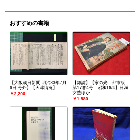
おすすめの書籍
【大阪朝日新聞 明治33年7月
【雑誌】【家の光 都市版
6日 号外】【天津情況】
第17巻4号 昭和16/4】日満
女塾ほか
￥2,200
￥1,580