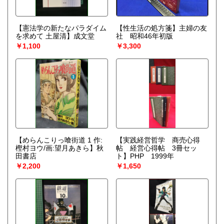
【憲法学の新たなパラダイム
【性生活の処方箋】主婦の友
を求めて 土屋清】成文堂
社 昭和46年初版
￥1,100
￥3,300
【めらんこりっ喰街道 1 作:
【実践経営哲学 商売心得
樫村ヨウ/画:望月あきら】秋
帖 経営心得帖 3冊セッ
田書店
ト】PHP 1999年
￥2,200
￥1,650