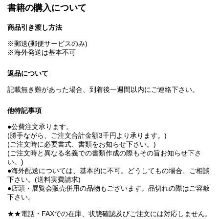
書籍の購入について
商品引き渡し方法
※郵送(郵便サービスのみ)
※海外発送は基本不可
返品について
記載無き難があった場合、到着後一週間以内にご連絡下さい。
他特記事項
●公費注文承ります。
(勝手ながら、ご注文合計金額3千円より承ります。)
(ご注文時に必要書式、書類をお知らせ下さい。)
(ご注文時と異なる名義での書類作成の際もその旨お知らせ下さ
い。)
●海外配送については、基本的に不可。どうしてもの場合、ご相談
下さい。(送料実費請求)
●店頭・展覧会販売併用の品物もございます。品切れの際はご容赦
下さい。
★★電話・FAXでの在庫、状態確認及びご注文には対応しません。