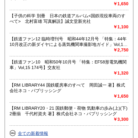
￥1,650
取り扱い分野
【子供の科学 別冊 日本の鉄道アルバム<国鉄現役車両のす
べて> 北村富雄 写真解説】誠文堂新光社
近代文献、趣味、サブカルチャー、古書一般（その他）
￥1,100
【鉄道ファン12 臨時増刊号 昭和44年12月号 「特集：44年
10月改正の新ダイヤによる蒸気機関車撮影地ガイド」Vol,19
103号】交友社
￥2,750
【鉄道ファン10 昭和50年10月号 「特集：EF58形電気機関
車」Vol,15 174号】交友社
￥1,320
【RM LIBRARY44 国鉄暖房車のすべて 岡田誠一 著】株式
会社ネコ・パブリッシング
￥1,650
【RM LIBRARY20・21 国鉄郵便・荷物 気動車の歩み(上)(下)
2冊揃 千代村資夫 著】株式会社ネコ・パブリッシング
￥3,300
全ての新着情報