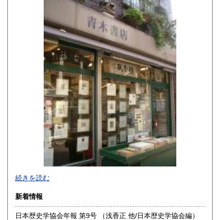
佐賀県
長崎県
600円
600円
熊本県
大分県
600円
600円
宮崎県
鹿児島県
600円
600円
沖縄県
600円
続きを読む
新着情報
日本歴史学協会年報 第9号 （浅香正 他/日本歴史学協会編）