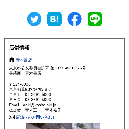
岐阜県
静岡県
600円
600円
愛知県
三重県
600円
600円
滋賀県
京都府
600円
600円
大阪府
兵庫県
600円
600円
店舗情報
奈良県
和歌山県
600円
600円
青木書店
東京都公安委員会許可 第307758400326号
鳥取県
島根県
600円
600円
書籍商 青木書店
岡山県
広島県
600円
600円
〒124-0006
東京都葛飾区堀切3-8-7
ＴＥＬ：03-3691-5003
山口県
徳島県
600円
600円
ＦＡＸ：03-3691-5003
Email：aoki@kosho.skr.jp
香川県
愛媛県
600円
600円
担当者：青木正一・青木裕子
店舗へのお問い合わせ
高知県
福岡県
600円
600円