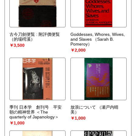
古今刀劍便覧 : 附評價便覧
Goddesses, Whores, Wives,
（的場樗溪）
and Slaves
（Sarah B.
Pomeroy）
￥3,500
￥2,000
季刊 日本学 創刊号 平安
放浪について
（瀬戸内晴
朝の精神世界 ＜The
美）
quarterly of Japanology＞
￥1,000
￥1,000