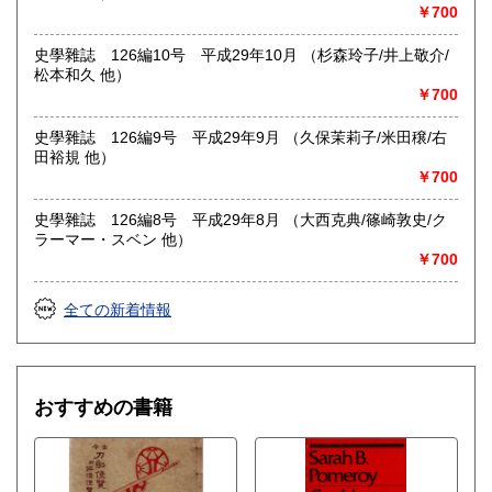
￥700
史學雜誌 126編10号 平成29年10月 （杉森玲子/井上敬介/
松本和久 他）
￥700
史學雜誌 126編9号 平成29年9月 （久保茉莉子/米田穣/右
田裕規 他）
￥700
史學雜誌 126編8号 平成29年8月 （大西克典/篠崎敦史/ク
ラーマー・スベン 他）
￥700
全ての新着情報
おすすめの書籍