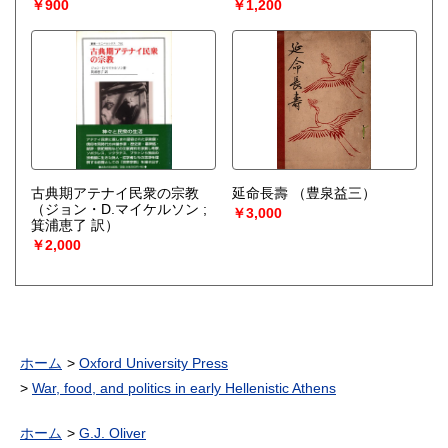
￥900
￥1,200
古典期アテナイ民衆の宗教
延命長壽
（豊泉益三）
（ジョン・D.マイケルソン ;
￥3,000
箕浦恵了 訳）
￥2,000
ホーム
Oxford University Press
War, food, and politics in early Hellenistic Athens
ホーム
G.J. Oliver