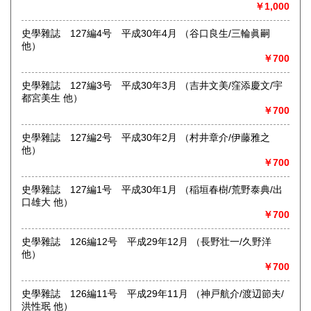
￥1,000
東京下町で七十四年、一冊一冊を大切にお届けします。幅広
い分野で日々更新中。ホームページにもお立ち寄りくださ
史學雜誌 127編4号 平成30年4月 （谷口良生/三輪眞嗣
い。
他）
https://aokishoten.sakura.ne.jp/
￥700
沿線名：京成線
史學雜誌 127編3号 平成30年3月 （吉井文美/窪添慶文/宇
最寄駅：堀切菖蒲園駅徒歩約1分
都宮美生 他）
営業時間：12:00〜17:00
￥700
定休日：店舗は雨天休業及び「不定休」です。店舗での日時
指定受取は出来かねます。
史學雜誌 127編2号 平成30年2月 （村井章介/伊藤雅之
書籍の買取について
他）
￥700
-
史學雜誌 127編1号 平成30年1月 （稲垣春樹/荒野泰典/出
取り扱い分野
口雄大 他）
￥700
哲学宗教、歴史、社会科学、自然科学、美術工芸、国語国
文、外国文学、近代文献、趣味、サブカルチャー
史學雜誌 126編12号 平成29年12月 （長野壮一/久野洋
他）
￥700
史學雜誌 126編11号 平成29年11月 （神戸航介/渡辺節夫/
洪性珉 他）