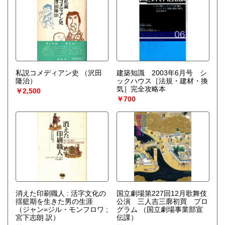
私説コメディアン史
（沢田
建築知識 2003年6月号 シ
隆治）
ックハウス［法規・建材・換
気］完全攻略本
￥2,500
￥700
消えた印刷職人 : 活字文化の
国立劇場第227回12月歌舞伎
揺籃期を生きた男の生涯
公演 三人吉三廓初買 プロ
（ジャン=ジル・モンフロワ ;
グラム
（国立劇場事業部宣
宮下志朗 訳）
伝課）