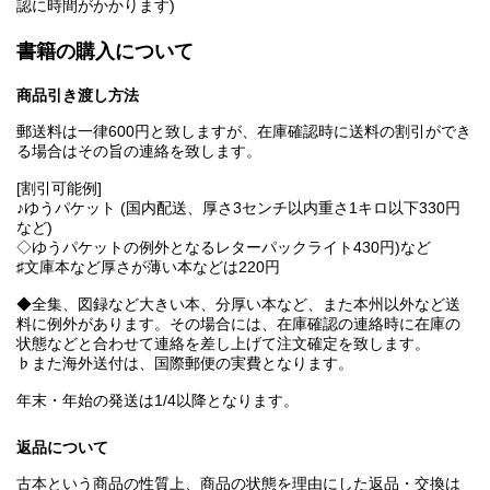
認に時間がかかります)
書籍の購入について
商品引き渡し方法
郵送料は一律600円と致しますが、在庫確認時に送料の割引ができ
る場合はその旨の連絡を致します。
[割引可能例]
♪ゆうパケット (国内配送、厚さ3センチ以内重さ1キロ以下330円
など)
◇ゆうパケットの例外となるレターパックライト430円)など
♯文庫本など厚さが薄い本などは220円
◆全集、図録など大きい本、分厚い本など、また本州以外など送
料に例外があります。その場合には、在庫確認の連絡時に在庫の
状態などと合わせて連絡を差し上げて注文確定を致します。
♭また海外送付は、国際郵便の実費となります。
年末・年始の発送は1/4以降となります。
返品について
古本という商品の性質上、商品の状態を理由にした返品・交換は