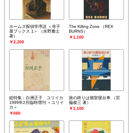
ホームズ探偵学序説 ＜寺子
The Killing Zone
（REX
屋ブックス 1＞
（水野雅士
BURNS）
著）
￥1,100
￥2,200
総特集：白洲正子 ユリイカ
旅の終りは個室寝台車
（宮
1999年2月臨時増刊 ＜ユリイ
脇俊三 著）
カ＞
￥1,100
￥660