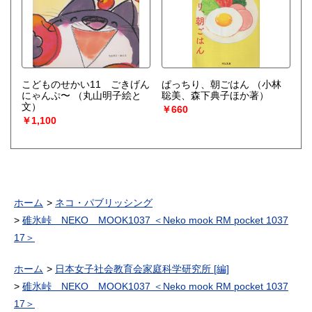
こどものせかい11 ごきげん
ぱっちり、朝ごはん
（小林
にゃんぷ〜
（丸山明子絵と
聡美、森下典子ほか著）
文）
￥660
￥1,100
ホーム
ネコ・パブリッシング
碓氷峠 NEKO MOOK1037 ＜Neko mook RM pocket 1037
17＞
ホーム
日本女子社会教育会家庭科学研究所 [編]
碓氷峠 NEKO MOOK1037 ＜Neko mook RM pocket 1037
17＞