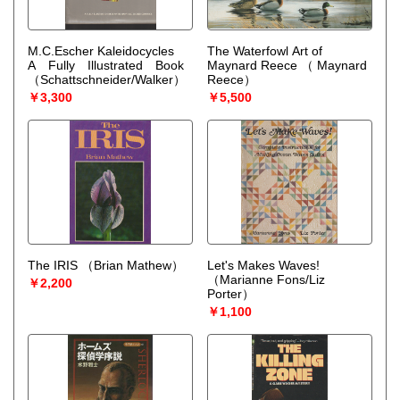
M.C.Escher Kaleidocycles
The Waterfowl Art of
A Fully Illustrated Book
Maynard Reece
（ Maynard
（Schattschneider/Walker）
Reece）
￥3,300
￥5,500
The IRIS
（Brian Mathew）
Let's Makes Waves!
（Marianne Fons/Liz
￥2,200
Porter）
￥1,100