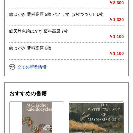
￥3,300
で連絡頂ければと思います。
絵はがき 蓼科高原 5枚 パノラマ（2枚つづり）1枚
取り扱い分野
￥1,320
哲学宗教、歴史、社会科学、美術工芸、外国文学、趣味、サ
ブカルチャー、古書一般（その他）
総天然色絵はがき 蓼科高原 7枚
￥1,100
絵はがき 蓼科高原 6枚
￥1,100
全ての新着情報
おすすめの書籍