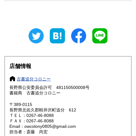
山梨県
長野県
600円
600円
岐阜県
静岡県
600円
600円
愛知県
三重県
600円
600円
滋賀県
京都府
600円
600円
大阪府
兵庫県
600円
600円
店舗情報
奈良県
和歌山県
600円
600円
古書追分コロニー
長野県公安委員会許可 481150500008号
鳥取県
島根県
600円
600円
書籍商 古書追分コロニー
岡山県
広島県
600円
600円
〒389-0115
長野県北佐久郡軽井沢町追分 612
ＴＥＬ：0267-46-8088
山口県
徳島県
600円
600円
ＦＡＸ：0267-46-8088
Email：owcolony0805@gmail.com
香川県
愛媛県
600円
600円
担当者：斎藤 尚宏