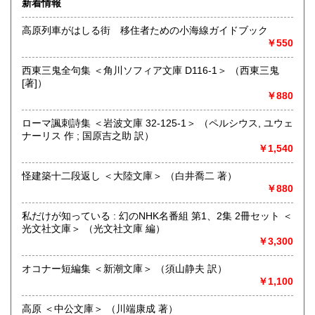
新着情報
高原列車がはしる街 移住者ための小海線ガイドブック
￥550
追分コロニーは「豊かな暮らし」をテーマにした「村の古本
屋」です。人が精神的に豊かな生活を送るための 様々な遊び
西東三鬼全句集 ＜角川ソフィア文庫 D116-1＞ （西東三鬼
的「衣・食・住、アート、音楽、旅、 趣味、健康、文芸、経
[著]）
済、社会、哲学、政治」 等の幅広いテーマを扱います。
￥880
「日本の古本屋」で販売している古本は、隣りの「文化磁場
油や」で一部展示販売も春～秋にしています、堀辰雄、立原
ローマ諷刺詩集 ＜岩波文庫 32-125-1＞ （ペルシウス, ユウェ
道造、加藤周一などのゆかりの土地柄です。信州にお越しの
ナーリス 作 ; 国原吉之助 訳）
場合はどうぞお立ち寄り下さい。
￥1,540
沿線名：しなの鉄道
怪建築十二段返し ＜大陸文庫＞ （白井喬二 著）
最寄駅：信濃追分駅
￥880
営業時間：12:00〜17:00
定休日：火・水曜日(夏季:毎日営業、冬季:天気次第)
私だけが知っている : 幻のNHK名番組 第1、2集 2冊セット ＜
光文社文庫＞ （光文社文庫 編）
書籍の買取について
￥3,300
◇近隣であれば書籍の買取をしています。少数であれば店へ
オコナー短編集 ＜新潮文庫＞ （須山静夫 訳）
の持ち込み、あるいは量が多い場合はまずは電話などで相談
￥1,100
をさせていただくこともあります。
高原 ＜中公文庫＞ （川端康成 著）
買取が出来る本とそうでない本があります、メール・電話等