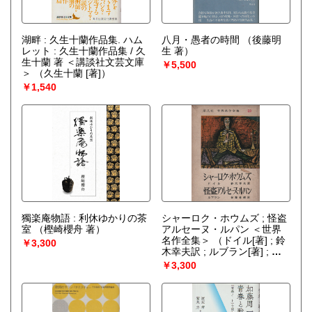
湖畔 : 久生十蘭作品集. ハム
八月・愚者の時間
（後藤明
レット : 久生十蘭作品集 / 久
生 著）
生十蘭 著 ＜講談社文芸文庫
￥5,500
＞
（久生十蘭 [著]）
￥1,540
獨楽庵物語 : 利休ゆかりの茶
シャーロク・ホウムズ ; 怪盗
室
（樫崎櫻舟 著）
アルセーヌ・ルパン ＜世界
名作全集＞
（ドイル[著] ; 鈴
￥3,300
木幸夫訳 ; ルブラン[著] ; 保
篠龍緒訳）
￥3,300