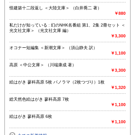
沿線名：しなの鉄道
怪建築十二段返し ＜大陸文庫＞ （白井喬二 著）
最寄駅：信濃追分駅
￥880
営業時間：12:00〜17:00
定休日：火・水曜日(夏季:毎日営業、冬季:天気次第)
私だけが知っている : 幻のNHK名番組 第1、2集 2冊セット ＜
光文社文庫＞ （光文社文庫 編）
書籍の買取について
￥3,300
◇近隣であれば書籍の買取をしています。少数であれば店へ
オコナー短編集 ＜新潮文庫＞ （須山静夫 訳）
の持ち込み、あるいは量が多い場合はまずは電話などで相談
￥1,100
をさせていただくこともあります。
高原 ＜中公文庫＞ （川端康成 著）
買取が出来る本とそうでない本があります、メール・電話等
￥3,300
で連絡頂ければと思います。
絵はがき 蓼科高原 5枚 パノラマ（2枚つづり）1枚
取り扱い分野
￥1,320
哲学宗教、歴史、社会科学、美術工芸、外国文学、趣味、サ
ブカルチャー、古書一般（その他）
総天然色絵はがき 蓼科高原 7枚
￥1,100
絵はがき 蓼科高原 6枚
￥1,100