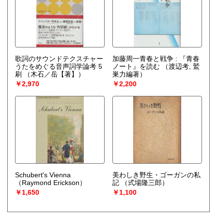
歌詞のサウンドテクスチャー
加藤周一青春と戦争 : 『青春
うたをめぐる音声詞学論考 5
ノート』を読む
（渡辺考, 鷲
刷
（木石／岳【著】）
巣力編著）
￥2,970
￥2,200
Schubert's Vienna
美わしき野生・ゴーガンの私
（Raymond Erickson）
記
（式場隆三郎）
￥1,650
￥1,100