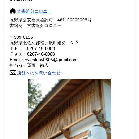
奈良県
和歌山県
600円
600円
古書追分コロニー
長野県公安委員会許可 481150500008号
鳥取県
島根県
600円
600円
書籍商 古書追分コロニー
岡山県
広島県
600円
600円
〒389-0115
長野県北佐久郡軽井沢町追分 612
ＴＥＬ：0267-46-8088
山口県
徳島県
600円
600円
ＦＡＸ：0267-46-8088
Email：owcolony0805@gmail.com
香川県
愛媛県
600円
600円
担当者：斎藤 尚宏
店舗へのお問い合わせ
高知県
福岡県
600円
600円
佐賀県
長崎県
600円
600円
熊本県
大分県
600円
600円
宮崎県
鹿児島県
600円
600円
沖縄県
600円