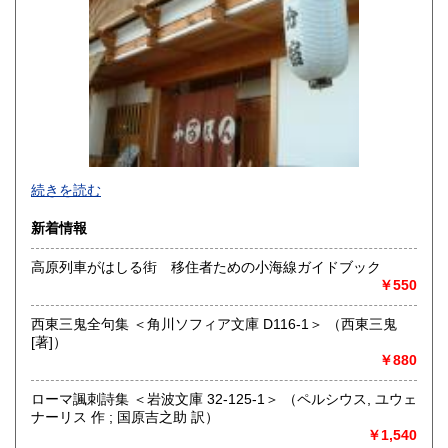
続きを読む
新着情報
高原列車がはしる街 移住者ための小海線ガイドブック
￥550
追分コロニーは「豊かな暮らし」をテーマにした「村の古本
屋」です。人が精神的に豊かな生活を送るための 様々な遊び
西東三鬼全句集 ＜角川ソフィア文庫 D116-1＞ （西東三鬼
的「衣・食・住、アート、音楽、旅、 趣味、健康、文芸、経
[著]）
済、社会、哲学、政治」 等の幅広いテーマを扱います。
￥880
「日本の古本屋」で販売している古本は、隣りの「文化磁場
油や」で一部展示販売も春～秋にしています、堀辰雄、立原
ローマ諷刺詩集 ＜岩波文庫 32-125-1＞ （ペルシウス, ユウェ
道造、加藤周一などのゆかりの土地柄です。信州にお越しの
ナーリス 作 ; 国原吉之助 訳）
場合はどうぞお立ち寄り下さい。
￥1,540