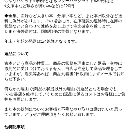
◇ゆうパケットの例外となるレターパックライト430円)など
♯文庫本など厚さが薄い本などは220円
◆全集、図録など大きい本、分厚い本など、また本州以外など送
料に例外があります。その場合には、在庫確認の連絡時に在庫の
状態などと合わせて連絡を差し上げて注文確定を致します。
♭また海外送付は、国際郵便の実費となります。
年末・年始の発送は1/4以降となります。
返品について
古本という商品の性質上、商品の状態を理由にした返品・交換は
原則的に受けつけておりません。当店は注意して商品管理をして
いますが、過失等あれば、商品到着後2日以内にまずメールでお知
らせ下さい。
何らかの理由で(商品の状態以外の理由で)返品となる場合でも、
(小古書店を維持していくために)返品に係るコストはお客様にご負
担をお願いします。
また本の状態についてお客様と不毛なやり取りは避けたいと思っ
ています。どうぞご理解頂きたくお願い致します。
他特記事項