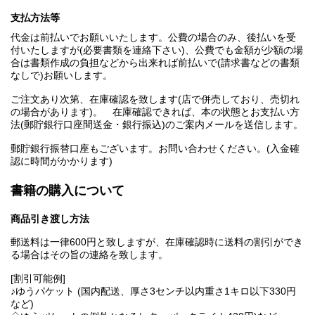
支払方法等
代金は前払いでお願いいたします。公費の場合のみ、後払いを受
付いたしますが(必要書類を連絡下さい)、公費でも金額が少額の場
合は書類作成の負担などから出来れば前払いで(請求書などの書類
なしで)お願いします。
ご注文あり次第、在庫確認を致します(店で併売しており、売切れ
の場合があります)。 在庫確認できれば、本の状態とお支払い方
法(郵貯銀行口座間送金・銀行振込)のご案内メールを送信します。
郵貯銀行振替口座もございます。お問い合わせください。(入金確
認に時間がかかります)
書籍の購入について
商品引き渡し方法
郵送料は一律600円と致しますが、在庫確認時に送料の割引ができ
る場合はその旨の連絡を致します。
[割引可能例]
♪ゆうパケット (国内配送、厚さ3センチ以内重さ1キロ以下330円
など)