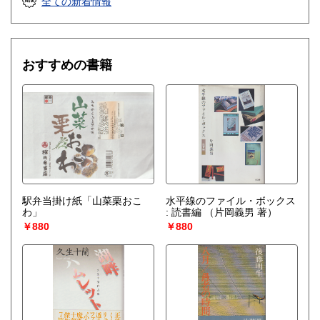
全ての新着情報
おすすめの書籍
駅弁当掛け紙「山菜栗おこ
水平線のファイル・ボックス
わ」
: 読書編
（片岡義男 著）
￥880
￥880