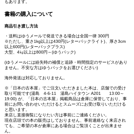
もあります。
書籍の購入について
商品引き渡し方法
・送料はゆうメールで発送できる場合は全国一律 300円
※ただし、重さ1kg以上は430円(レターパックライト)、厚さ3cm
以上600円(レターパックプラス)
大型、4㎏以上は800円～(ゆうパック)
(ゆうメールには紛失時の補償と追跡・時間指定のサービスがあり
ません。不安な方はゆうパックをお選びください)
海外発送は対応しておりません。
※「日本の古本屋」でご注文いただきました本は、店舗での受け
取り可能です(湯島 4-6-11 湯島ハイタウン A201 13:00～
19:00) が、「日本の古本屋」掲載商品は倉庫に保管しており、事
前にお問い合わせいただけるとスムーズにお受け取りいただける
と思います。
来店し直接御覧になりたい方は事前にご連絡ください。
現在店頭での本の販売はしておりません、事前連絡なく来店され
ても、ご希望の本が倉庫にある場合はご覧頂くことが出来ませ
ん。