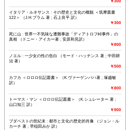
￥300
-
イタリア・ルネサンス : その歴史と文化の概観 ＜筑摩叢書
沿線名：-
122＞ （J.H.プラム 著 ; 石上良平 訳）
最寄駅：-
￥300
営業時間：13:00-19:00 (本は倉庫にあるため、店舗での購
入や受け取りご希望の場合は上記の「商品引渡し方法」をご
死に山 : 世界一不気味な遭難事故「ディアトロフ峠事件」の
覧ください)
真相 （ドニー・アイカー著 ; 安原和見訳）
定休日：なし
￥800
書籍の買取について
ノエル : 一少女の性の告白 （モード・ハッチンス 著 ; 中田耕
治 著）
内容によりますが全国出張いたします
￥500
取り扱い分野
カフカ ＜ロロロ伝記叢書＞ （K.ヴァーゲンバハ著 ; 塚越敏
古書一般（その他）
訳）
￥800
トーマス・マン ＜ロロロ伝記叢書＞ （K.シュレーター 著 ;
山口知三 訳）
￥900
ブダペストの世紀末 : 都市と文化の歴史的肖像 （ジョン・ル
カーチ 著 ; 早稲田みか 訳）