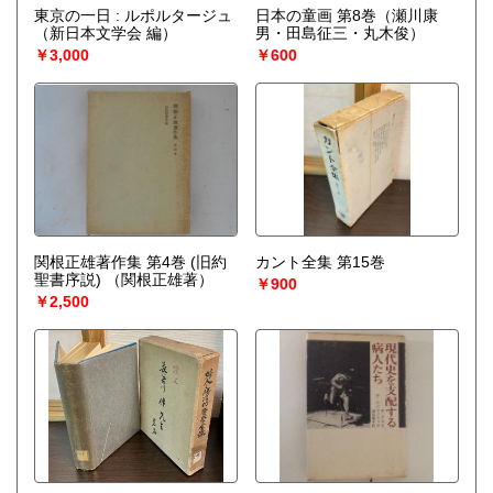
東京の一日 : ルポルタージュ
日本の童画 第8巻（瀬川康
（新日本文学会 編）
男・田島征三・丸木俊）
￥3,000
￥600
関根正雄著作集 第4巻 (旧約
カント全集 第15巻
聖書序説)
（関根正雄著）
￥900
￥2,500