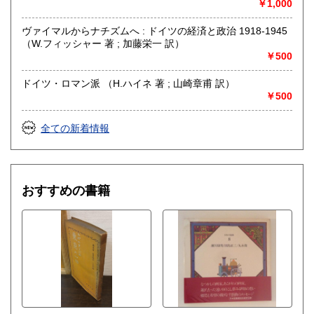
￥1,000
ヴァイマルからナチズムへ : ドイツの経済と政治 1918-1945
（W.フィッシャー 著 ; 加藤栄一 訳）
￥500
ドイツ・ロマン派 （H.ハイネ 著 ; 山崎章甫 訳）
￥500
全ての新着情報
おすすめの書籍