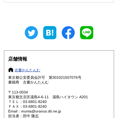
300円
300円
山梨県
長野県
300円
300円
岐阜県
静岡県
300円
300円
愛知県
三重県
300円
300円
滋賀県
京都府
300円
300円
大阪府
兵庫県
300円
300円
店舗情報
奈良県
和歌山県
300円
300円
古書かんたんむ
東京都公安委員会許可 第301021507076号
鳥取県
島根県
300円
300円
書籍商 古書かんたんむ
岡山県
広島県
300円
300円
〒113-0034
東京都文京区湯島4-6-11 湯島ハイタウン A201
ＴＥＬ：03-6801-8240
山口県
徳島県
300円
300円
ＦＡＸ：03-6801-8240
Email：munta@uranus.dti.ne.jp
香川県
愛媛県
300円
300円
担当者：田中 隆志