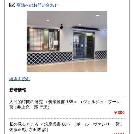
店舗へのお問い合わせ
高知県
福岡県
300円
300円
佐賀県
長崎県
300円
300円
熊本県
大分県
300円
300円
宮崎県
鹿児島県
300円
300円
沖縄県
300円
続きを読む
新着情報
人間的時間の研究 ＜筑摩叢書 135＞ （ジョルジュ・プーレ
著 ; 井上究一郎 等訳）
￥300
私の見るところ ＜筑摩叢書 60＞ （ポール・ヴァレリー 著 ;
佐藤正彰, 寺田透 訳）