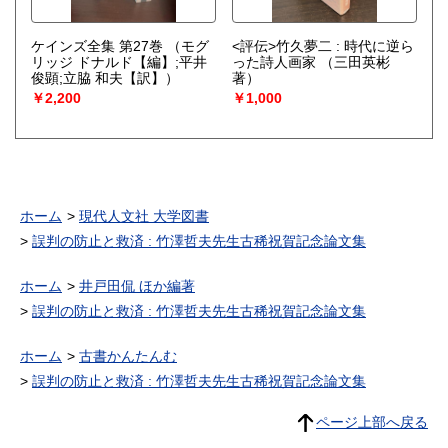
ケインズ全集 第27巻
（モグ
<評伝>竹久夢二 : 時代に逆ら
リッジ ドナルド【編】;平井
った詩人画家
（三田英彬
俊顕;立脇 和夫【訳】）
著）
￥2,200
￥1,000
ホーム
現代人文社 大学図書
誤判の防止と救済 : 竹澤哲夫先生古稀祝賀記念論文集
ホーム
井戸田侃 ほか編著
誤判の防止と救済 : 竹澤哲夫先生古稀祝賀記念論文集
ホーム
古書かんたんむ
誤判の防止と救済 : 竹澤哲夫先生古稀祝賀記念論文集
ページ上部へ戻る