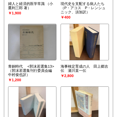
婦人と経済的医学常識
（小
現代史を支配する病人たち
鷹利三郎 著）
（P・アコス P・レンシュ
ニック、須加訳）
￥1,900
￥400
青銅時代 <郭沫若選集13>
海事検定育成の人 田上郷吉
（郭沫若選集刊行委員会編
伝 瀬川直一伝
中村俊也訳）
￥2,800
￥1,200