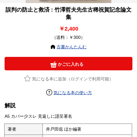
誤判の防止と救済 : 竹澤哲夫先生古稀祝賀記念論文
集
￥2,400
（送料：￥300）
古書かんたんむ
かごに入れる
気になる本に追加（ログインで利用可能）
気になる本の使い方
解説
A5 カバー少スレ 見返しに謹呈署名
著者
井戸田侃 ほか編著