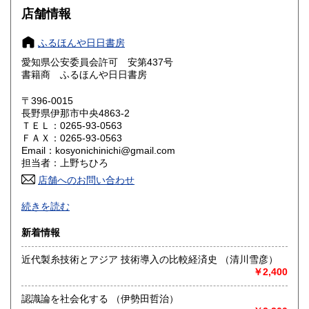
大阪府
兵庫県
180円
180円
店舗情報
奈良県
和歌山県
180円
180円
ふるほんや日日書房
愛知県公安委員会許可 安第437号
鳥取県
島根県
180円
180円
書籍商 ふるほんや日日書房
岡山県
広島県
180円
180円
〒396-0015
長野県伊那市中央4863-2
ＴＥＬ：0265-93-0563
山口県
徳島県
180円
180円
ＦＡＸ：0265-93-0563
Email：kosyonichinichi@gmail.com
香川県
愛媛県
180円
180円
担当者：上野ちひろ
店舗へのお問い合わせ
高知県
福岡県
180円
180円
続きを読む
佐賀県
長崎県
180円
180円
新着情報
熊本県
大分県
180円
180円
近代製糸技術とアジア 技術導入の比較経済史 （清川雪彦）
￥2,400
宮崎県
鹿児島県
180円
180円
認識論を社会化する （伊勢田哲治）
沖縄県
180円