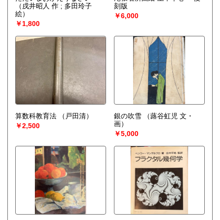
（戌井昭人 作 ; 多田玲子
刻版
絵）
￥6,000
￥1,800
算数科教育法
（戸田清）
銀の吹雪
（蕗谷虹児 文・
画）
￥2,500
￥5,000