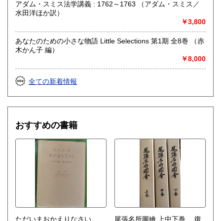
アダム・スミス法学講義 : 1762～1763 （アダム・スミス／
沿線名：JR飯田線
水田洋ほか訳）
最寄駅：伊那市駅(徒歩5分)
￥3,800
営業時間：火・水・金・土 14:00-19:00
定休日：月・木・日
あなたのための小さな物語 Little Selections 第1期 全8巻 （赤
木かん子 編）
書籍の買取について
￥8,000
ジャンル問わず古書一般買い取りいたします。
全ての新着情報
遺品として残った書籍・溜まった蔵書・大切なコレクショ
ン・引っ越しで不要となった書籍など、ご相談ください。誠
実に買い取りいたします。
電話・メールでお問い合わせください。
おすすめの書籍
メール
info@nichinichi-shobo.com
電話 0265-93-0563
取り扱い分野
美術工芸、国語国文、趣味、サブカルチャー、古書一般（そ
の他）
暮しの本、雑誌、
ただいまおかえりなさい
尾張名所圖繪 上中下巻 復