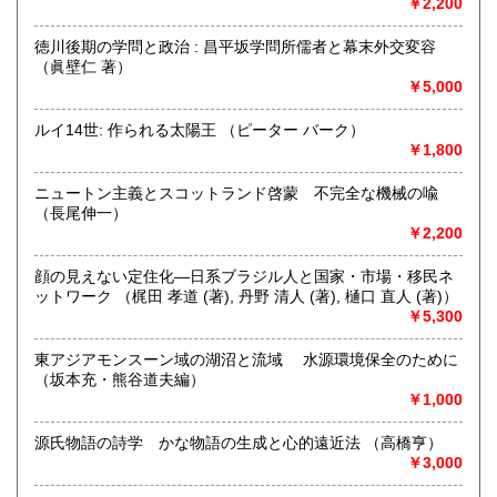
￥2,200
徳川後期の学問と政治 : 昌平坂学問所儒者と幕末外交変容
愛知県で40年以上営んでいた「ふるほんや閑古堂（かんこど
（眞壁仁 著）
う）」。
￥5,000
屋号を「日日（にちにち）書房」とし、2025年1月伊那市に
てOPENしました。
ルイ14世: 作られる太陽王 （ピーター バーク）
￥1,800
絵本、児童書、郷土史、暮らしの本、サブカルチャー、雑
誌、山、文学、美術、ほか幅広いジャンルの古本を並べてい
ニュートン主義とスコットランド啓蒙 不完全な機械の喩
ます。
（長尾伸一）
￥2,200
《 本の出張買取りも行っています 》
顔の見えない定住化―日系ブラジル人と国家・市場・移民ネ
ジャンル問わず査定、買取いたします
ットワーク （梶田 孝道 (著), 丹野 清人 (著), 樋口 直人 (著)）
￥5,300
大切なご蔵書やコレクション、貴重なものもお気軽にご相談
ください
東アジアモンスーン域の湖沼と流域 水源環境保全のために
（坂本充・熊谷道夫編）
インスタグラム
￥1,000
https://www.instagram.com/nichinichisyobo?
igsh=MThpYWs5MXRtcjRueA%3D%3D&utm_source=qr
源氏物語の詩学 かな物語の生成と心的遠近法 （高橋亨）
古書一般・ 不要な本、蔵書処分、引っ越し、片付けなど
￥3,000
出張買取りもいたします