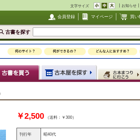
お知らせ
文字サイズ
会員登録
マイページ
買い
古書を探す
)
￥2,500
（送料：￥300）
刊行年
昭40代