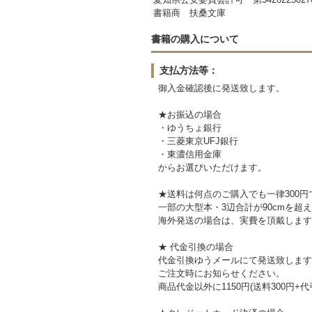
書籍商 扶桑文庫
書籍の購入について
支払方法等：
御入金確認後に発送致します。
★お振込の場合
・ゆうちょ銀行
・三菱東京UFJ銀行
・東濃信用金庫
からお選びいただけます。
★送料は何点のご購入でも一律300円
一部の大型本・3辺合計が90cmを超
海外発送の場合は、実費を頂戴します
★ 代金引換の場合
代金引換ゆうメールにて発送致します
ご注文時にお知らせください。
商品代金以外に1150円(送料300円+