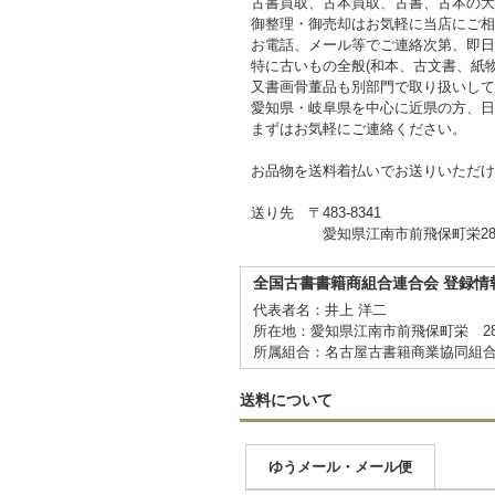
古書買取、古本買取、古書、古本の大
御整理・御売却はお気軽に当店にご相
お電話、メール等でご連絡次第、即日
特に古いもの全般(和本、古文書、紙
又書画骨董品も別部門で取り扱いして
愛知県・岐阜県を中心に近県の方、日
まずはお気軽にご連絡ください。
お品物を送料着払いでお送りいただけ
送り先 〒483-8341
愛知県江南市前飛保町栄284
全国古書書籍商組合連合会 登録情
代表者名：井上 洋二
所在地：愛知県江南市前飛保町栄 2
所属組合：名古屋古書籍商業協同組
送料について
ゆうメール・メール便