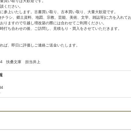
量買い取りは大歓迎です。
談ください。
に参上いたします。古書買い取り、古本買い取り、大量大歓迎です。
物チラシ、郷土資料、地図、宗教、芸能、美術、文学、雑誌等)に力を入れて
おりますので引越し増改築の際には合わせてご利用ください。
時打ち合わせの後、ご訪問し、見積もり・買入をさせていただきます。
れば、即日に評価しご連絡ご送金いたします。
 扶桑文庫 担当井上
報
84
合