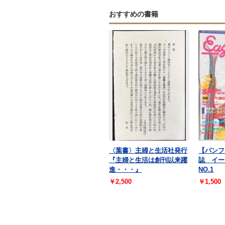
おすすめの書籍
〈葉書〉主婦と生活社発行
【パンフ
『主婦と生活は創刊以来躍
誌 イ
進・・・』
NO.1
￥2,500
￥1,500