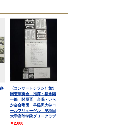
燕
〈コンサートチラシ〉第9
回甍演奏会 指揮・福永陽
一郎 関屋晋 合唱・いら
か会合唱団 早稲田大学コ
ールフリューゲル 早稲田
大学高等学院グリークラブ
￥2,000