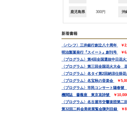
鹿児島県
300円
沖
新着書籍
〈パンフ〉三井銀行創立八十周年
￥2
明治製菓発行『スイート』創刊号
￥6
〈プログラム〉第4回全国選抜中日花火
〈プログラム〉第三回全国花火大会 
〈プログラム〉名タイ第2回納涼仕掛花
〈プログラム〉名宝秋の音楽会
￥5,
〈プログラム〉市民コンサート陽春號
機関誌 薔薇座 東京哀詩號
￥10,0
〈プログラム〉名古屋市交響楽団第二
第32回二科会美術展覧会陳列目録
￥8