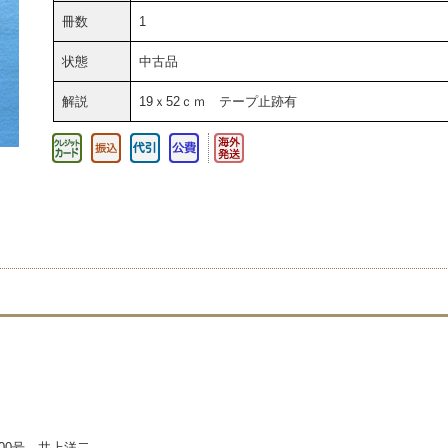
冊数
1
状態
中古品
解説
19ｘ52ｃｍ テープ止跡有
700号 井上洋二