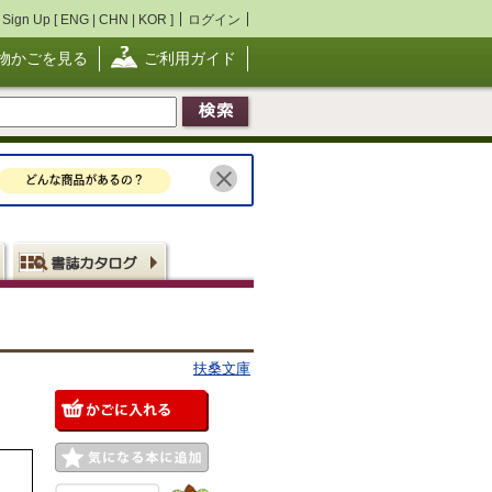
Sign Up [
ENG
|
CHN
|
KOR
]
ログイン
物かごを見る
ご利用ガイド
扶桑文庫