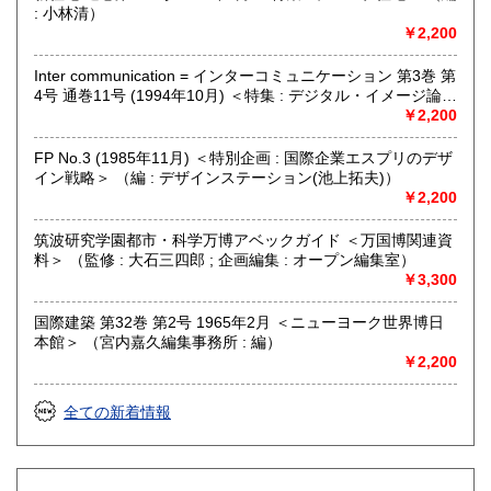
: 小林清）
￥2,200
Inter communication = インターコミュニケーション 第3巻 第
4号 通巻11号 (1994年10月) ＜特集 : デジタル・イメージ論
視ることの変容＞ （編集委員 : 浅田彰・伊藤俊治・武邑光
￥2,200
裕・彦坂裕）
FP No.3 (1985年11月) ＜特別企画 : 国際企業エスプリのデザ
イン戦略＞ （編 : デザインステーション(池上拓夫)）
￥2,200
筑波研究学園都市・科学万博アベックガイド ＜万国博関連資
料＞ （監修 : 大石三四郎 ; 企画編集 : オープン編集室）
￥3,300
国際建築 第32巻 第2号 1965年2月 ＜ニューヨーク世界博日
本館＞ （宮内嘉久編集事務所 : 編）
￥2,200
全ての新着情報