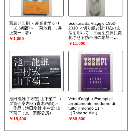
写真と印刷 ＜産業化学シリ
Scultura da Viaggio 1960-
ーズ (初版)＞
（菊池真一, 井
2010 ＜切り紙と折り紙の技
上英一 : 著）
法を用いて、平面を立体に変
化させる携帯用の彫刻＞
￥1,650
（作 : Bruno Munari）
￥11,000
池田龍雄 中村宏 山下菊二 ＜
Vetri d'oggi ＜Esempi di
展覧会案内状 (青木画廊)＞
arredamento moderno di
（作品 : 池田龍雄 中村宏 山
tutto il mondo 11＞
下菊二 ; 文 : 安部公房）
（Roberto Aloi）
￥15,400
￥38,500