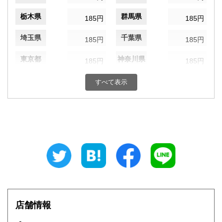
栃木県
群馬県
185円
185円
埼玉県
千葉県
185円
185円
東京都
神奈川県
185円
185円
新潟県
富山県
185円
すべて表示
185円
石川県
福井県
185円
185円
山梨県
長野県
185円
185円
岐阜県
静岡県
185円
185円
愛知県
三重県
185円
185円
滋賀県
京都府
185円
185円
店舗情報
大阪府
兵庫県
185円
185円