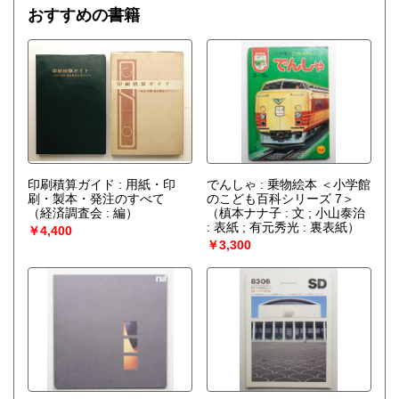
おすすめの書籍
印刷積算ガイド : 用紙・印
でんしゃ : 乗物絵本 ＜小学館
刷・製本・発注のすべて
のこども百科シリーズ 7＞
（経済調査会 : 編）
（槙本ナナ子 : 文 ; 小山泰治
: 表紙 ; 有元秀光 : 裏表紙）
￥4,400
￥3,300