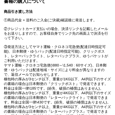
書籍の購入について
商品引き渡し方法
①商品代金 + 送料のご入金(ご決裁)確認後に発送します。
②クレジットカード支払いの場合、決済リンクを記載したメール
をお送りしますので、お客様自身でリンク先の画面上で決済を行
って下さい。
③発送方法としてヤマト運輸・クロネコ宅急便(配達日時指定可
能)、日本郵便・ゆうパック(配達日時指定可能)、クリックポス
ト、レターパックライト、レターパックプラス、ゆうパケットが
ご利用いただけます。
ヤマト運輸・クロネコ宅急便(\880～\1,540 : 60サイズ)、日本郵
便・ゆうパックは配達地域・サイズにより料金が異なりますの
で、返信メールでお知らせします。
梱包時の厚みが3センチ以下、重量が1KG以下、A4判以下のサイズ
の書籍の場合は日本郵便の『クリックポスト』で発送できます。
料金は全国一律\185です。(紛失、破損の補償はありません)。
梱包時の厚みが3センチ以下、重量が4KG以下、A4判以下のサイズ
の書籍の場合は日本郵便の『レターパックライト』で発送できま
す。料金は全国一律\430です。(紛失、破損の補償はありません)。
梱包時の厚みが3センチ以上、重量が4KG以下、A4判以下のサイズ
の書籍の場合は日本郵便の『レターパックプラス』で発送できま