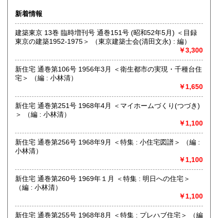
関する資料を扱っています。買取りも積極的に行っておりま
新着情報
すので、出張・宅配買取ともに、お気軽にご連絡ください。
建築東京 13巻 臨時増刊号 通巻151号 (昭和52年5月) ＜目録
沿線名：東京メトロ日比谷線
東京の建築1952-1975＞ （東京建築士会(清田文永) : 編）
最寄駅：人形町
￥3,300
営業時間：平日 午前10時～午後7時
定休日：土曜日・日曜日・祝日
新住宅 通巻第106号 1956年3月 ＜衛生都市の実現・千種台住
宅＞ （編 : 小林清）
書籍の買取について
￥1,650
書籍、雑誌の買取り強化中です。グラフィックデザイン、イ
ラストレーション、タイポグラフィ、プロダクトデザイン、
新住宅 通巻第251号 1968年4月 ＜マイホームづくり(つづき)
インテリア、建築、広告、写真、美術関係の蔵書の処分をお
＞ （編 : 小林清）
考えの際にはメール、電話、ファックスでご連絡下さい。誠
￥1,100
実にお見積り致します。
新住宅 通巻第256号 1968年9月 ＜特集 : 小住宅図譜＞ （編 :
小林清）
取り扱い分野
￥1,100
美術工芸、外国書、サブカルチャー
グラフィックデザイン、イラストレーション、プロダクトデ
新住宅 通巻第260号 1969年１月 ＜特集 : 明日への住宅＞
ザイン、建築、インテリアデザイン、美術、工芸、広告、写
（編 : 小林清）
真、印刷(タイポグラフィー)
￥1,100
新住宅 通巻第255号 1968年8月 ＜特集 : プレハブ住宅＞ （編