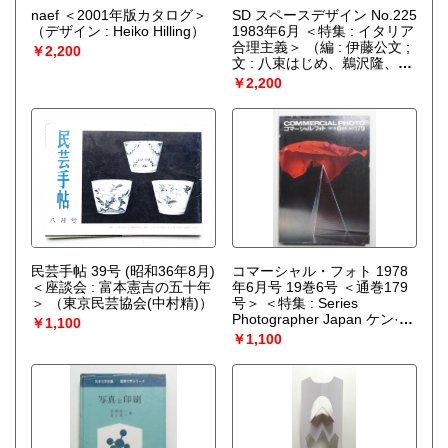
naef ＜2001年版カタログ＞
SD スペースデザイン No.225
（デザイン : Heiko Hilling）
1983年6月 ＜特集 : イタリア
合理主義＞
（編 : 伊藤公文 ;
￥2,200
文 : 八束はじめ、鵜沢隆、稲
川直樹、大内昌弘）
￥2,200
民芸手帖 39号 (昭和36年8月)
コマーシャル・フォト 1978
＜座談会 : 富本憲吉の五十年
年6月号 19巻6号 ＜通巻179
＞
（東京民芸協会(中村精)）
号＞ ＜特集 : Series
Photographer Japan ケン·モ
￥1,100
リ ; 料理写真撮影のABC ; 大
￥1,100
阪風味のコマーシャルカタロ
グ＞
（編 : 吉川八百美）