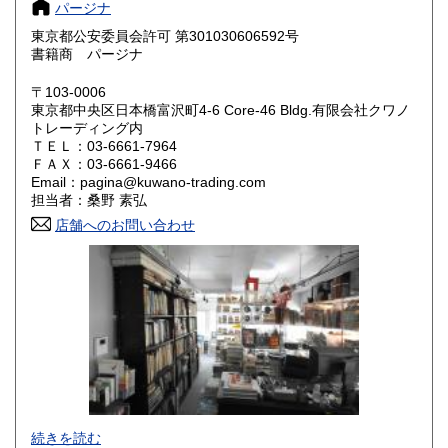
パージナ
奈良県
和歌山県
185円
185円
東京都公安委員会許可 第301030606592号
書籍商 パージナ
鳥取県
島根県
185円
185円
〒103-0006
岡山県
広島県
185円
185円
東京都中央区日本橋富沢町4-6 Core-46 Bldg.有限会社クワノ
トレーディング内
山口県
徳島県
ＴＥＬ：03-6661-7964
185円
185円
ＦＡＸ：03-6661-9466
Email：pagina@kuwano-trading.com
香川県
愛媛県
185円
185円
担当者：桑野 素弘
店舗へのお問い合わせ
高知県
福岡県
185円
185円
佐賀県
長崎県
185円
185円
熊本県
大分県
185円
185円
宮崎県
鹿児島県
185円
185円
沖縄県
185円
グラフィックデザイン、イラストレーション、タイポグラフ
続きを読む
ィ、プロダクトデザイン、インテリア、建築、広告、写真に