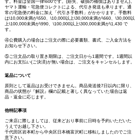
す。料金は全国一律\600です。(紛失、破損の補償はありません)。
ヤマト運輸・宅急便コレクトによる、代引き発送も承ります。通
常の宅急便の料金に加え「代引き手数料」がかかります。手数料
は\10,000未満が\550、\10,000以上\30,000未満が\660、\30,000以
上\100,000未満が\990、\100,000以上\300,000未満が\1,430 で
す。
④公費購入の場合はご注文の際に必要書類、書式、ご入金方法を
お知らせ下さい。
⑤ご注文品の取り置き期限は、ご注文日から1週間です。1週間以
内にお支払い(ご決済)が無い場合は、ご注文をキャンセルします。
返品について
原則として返品はお受けできません。商品発送後7日以内に限り、
商品の状態が『解説』欄の記載と著しく異なっていた場合は返
品・返金に応じます。
他特記事項
ご来店に際しましては、従来どおり事前に日時を予約いただいた
うえでお越し下さい。
千代田区岩本町から中央区日本橋富沢町に移転しましたのでご注
意下さい。