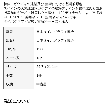
特集 : ガウディの建築及び 芸術における基礎的形態
スペインの天才建築家ガウディの建築デザインを粟津潔氏と国東
照幸氏他が分析・研究した出版物「ガウディ全作品」より再収録
FULL SIZE[3] 編集者へTEE誌読者からのハガキ
タイポグラフィ実験 / 宮崎利一 + 岩元茂人
著者
日本タイポグラフィ協会
出版社
日本タイポグラフィ協会
刊行年
1980
ページ数
15p
サイズ
29.7 x 21.1cm
冊数
1冊
状態
中古品
発送について