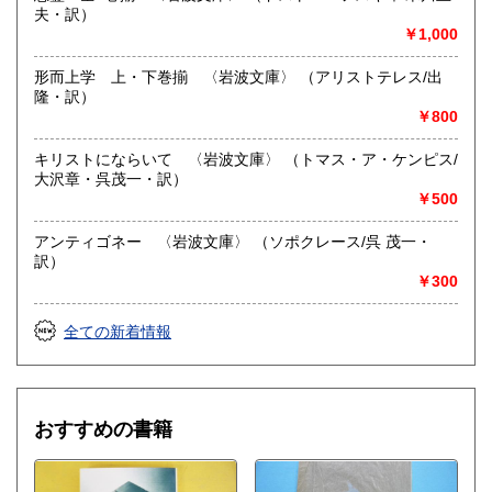
夫・訳）
￥1,000
形而上学 上・下巻揃 〈岩波文庫〉 （アリストテレス/出
隆・訳）
￥800
キリストにならいて 〈岩波文庫〉 （トマス・ア・ケンピス/
大沢章・呉茂一・訳）
￥500
アンティゴネー 〈岩波文庫〉 （ソポクレース/呉 茂一・
訳）
￥300
全ての新着情報
おすすめの書籍