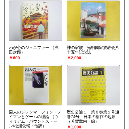
わが心のジェニファー
（浅
神の家族 光明園家族教会八
田次郎）
十五年記念誌
￥800
￥2,000
囚人のジレンマ フォン・ノ
歴史公論１ 第８巻第１号通
イマンとゲームの理論
（ウ
巻74号 日本の稲作の起原
ィリアム・パウンドストー
（芳賀章内・編）
ン/松浦俊輔・他訳）
￥1,000