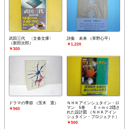
武田三代 〈文春文庫〉
詩集 未来
（草野心平）
（新田次郎）
￥1,220
￥300
ドラマの季節
（茨木 憲）
ＮＨＫアインシュタイン・ロ
マン 5巻 Ｅ＝ｍｃ2隠さ
￥560
れた設計図
（ＮＨＫアイン
シュタイン・プロジェクト）
￥500