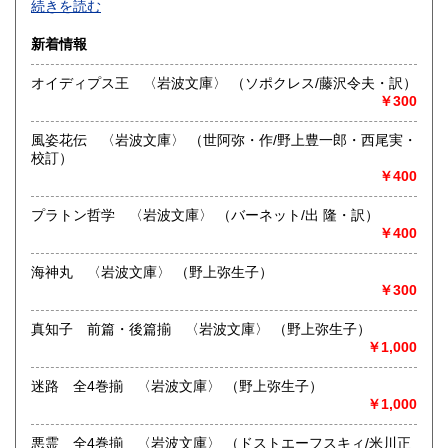
続きを読む
速な発送を心がけております。
佐賀県
長崎県
600円
600円
新着情報
沿線名：函館本線
熊本県
大分県
600円
600円
最寄駅：深川駅
オイディプス王 〈岩波文庫〉 （ソポクレス/藤沢令夫・訳）
営業時間：午前10時から午後6時
￥300
宮崎県
鹿児島県
定休日：月・火・水・木
600円
600円
風姿花伝 〈岩波文庫〉 （世阿弥・作/野上豊一郎・西尾実・
書籍の買取について
沖縄県
600円
校訂）
￥400
-
プラトン哲学 〈岩波文庫〉 （バーネット/出 隆・訳）
取り扱い分野
￥400
哲学宗教、社会科学、自然科学、美術工芸、古典籍、趣味、
古書一般（その他）
海神丸 〈岩波文庫〉 （野上弥生子）
全集 コミック 古マンガ
￥300
真知子 前篇・後篇揃 〈岩波文庫〉 （野上弥生子）
￥1,000
迷路 全4巻揃 〈岩波文庫〉 （野上弥生子）
￥1,000
悪霊 全4巻揃 〈岩波文庫〉 （ドストエーフスキィ/米川正