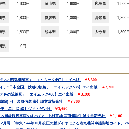
根県
1,800円
岡山県
1,800円
広島県
1,800
川県
1,800円
愛媛県
1,800円
高知県
1,800
崎県
1,800円
熊本県
1,800円
大分県
1,800
縄県
0円
ッポンの蒸気機関車」 エイムック497】エイ出版
￥3,300
デゴイチ”日本全国、鉄道の軌路」 エイムック583】エイ出版
￥3,300
ピア色の流線形」 エイムック406】エイ出版
￥3,300
車編(下) 浅原信彦 著】誠文堂新光社
￥7,700
全史 星川武 編】ヴィトゲン社
￥1,650
ム<国鉄現役車両のすべて> 北村富雄 写真解説】誠文堂新光社
￥1,100
2月号 「特集：44年10月改正の新ダイヤによる蒸気機関車撮影地ガイド」Vol,