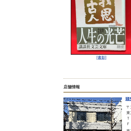
[書影]
店舗情報
頭
〒1
東
Ｔ
Ｆ
東