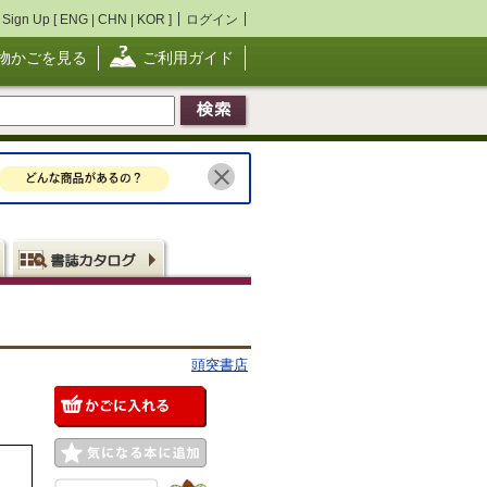
Sign Up [
ENG
|
CHN
|
KOR
]
ログイン
物かごを見る
ご利用ガイド
頭突書店