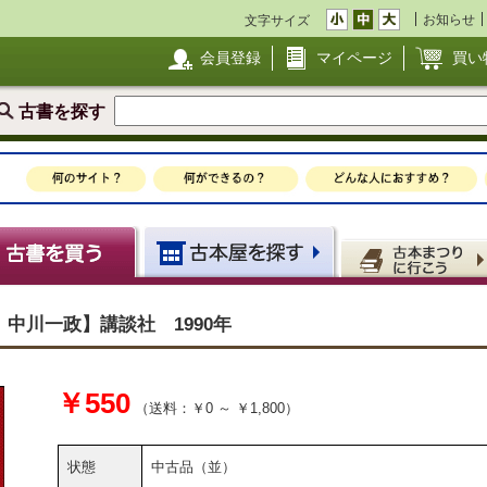
お知らせ
文字サイズ
会員登録
マイページ
買い
古書を探す
中川一政】講談社 1990年
￥550
（送料：￥0 ～ ￥1,800）
状態
中古品（並）