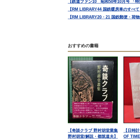
【鉄道ファン10 昭和50年10月号 「特集
【RM LIBRARY44 国鉄暖房車の
【RM LIBRARY20・21 国鉄郵便
おすすめの書籍
【奇談クラブ 野村胡堂業集
【日時計 
野村胡堂/解説・都筑道夫】
OF TI