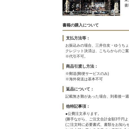
書
書籍の購入について
支払方法等：
お振込みの場合、三井住友・ゆうちょ
クレジット決済は、こちらからのご案
※代引不可。
商品引渡し方法：
※郵送(郵便サービスのみ)
※海外発送は基本不可
返品について：
記載無き難があった場合、到着後一週
他特記事項：
●公費注文承ります。
(勝手ながら、ご注文合計金額3千円よ
(ご注文時に必要書式、書類をお知らせ