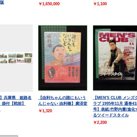
初版
￥1,650,000
￥1,100
】兵庫県 姫路名
【由利ちゃんの誰にもいう
【MEN'S CLUB メンズ
 袋付【戦前】
んじゃない 由利徹】廣済堂
ラブ 1995年11月 通巻41
】
号】表紙:竹野内豊/進化
￥1,320
るツイードスタイル
￥2,200