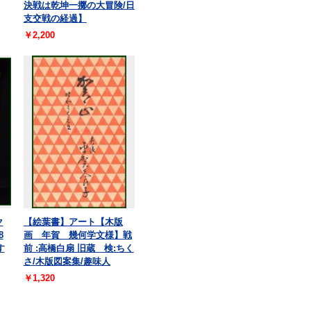
決戦は乾坤一擲の大冒険/日
支交戦の経過】
￥2,200
ク
【絵葉書】アート【木版
8
画 年賀 幾何学文様】戦
す
前 :高橋白扇 旧蔵 検:ちく
さ/木版図案集/趣味人
￥1,320