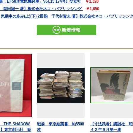
：EF58形電気機関車」Vol,15 174号】交友社
￥1,320
すべて 岡田誠一 著】株式会社ネコ・パブリッシング
￥1,650
・荷物 気動車の歩み(上)(下) 2冊揃 千代村資夫 著】株式会社ネコ・パブリッシン
新着情報
THE SHADOW
戦前 東京絵葉書 約5500
【寸法武者】講談社 昭
ME】東京創元社 昭
枚
４２年９月第一刷