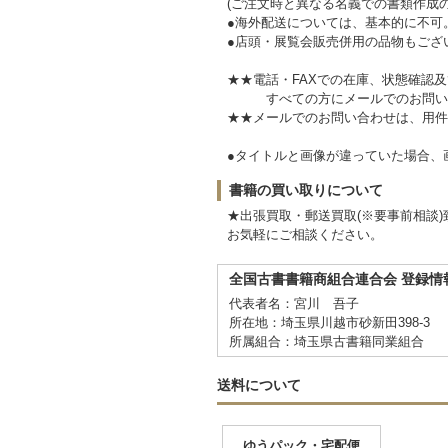
(ご注文時と異なる名義での書類作成
●海外配送については、基本的に不可
●店頭・展覧会販売併用の品物もござ
★★電話・FAXでの在庫、状態確認
すべての方にメールでのお問い
★★メールでのお問い合わせは、用件
●タイトルと画像が違っていた場合
書籍の買い取りについて
★出張買取・郵送買取(※要事前相談)
お気軽にご相談ください。
全国古書書籍商組合連合会 登録情
代表者名：宮川 吾子
所在地：埼玉県川越市砂新田398-3
所属組合：埼玉県古書籍同業組合
送料について
ゆうパック・宅配便