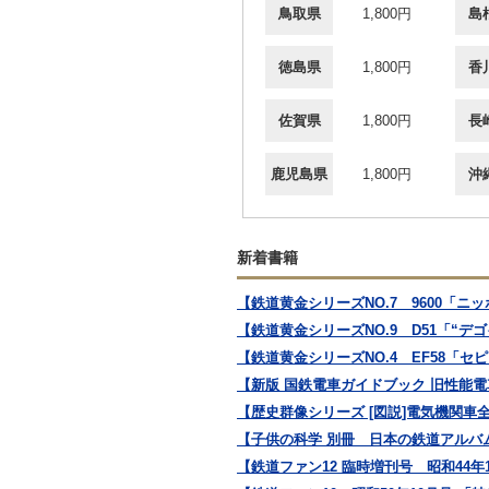
鳥取県
1,800円
島
徳島県
1,800円
香
佐賀県
1,800円
長
鹿児島県
1,800円
沖
新着書籍
【鉄道黄金シリーズNO.7 9600「ニ
【鉄道黄金シリーズNO.9 D51「“
【鉄道黄金シリーズNO.4 EF58「セ
【新版 国鉄電車ガイドブック 旧性能電
【歴史群像シリーズ [図説]電気機関車
【子供の科学 別冊 日本の鉄道アルバ
【鉄道ファン12 臨時増刊号 昭和44年1