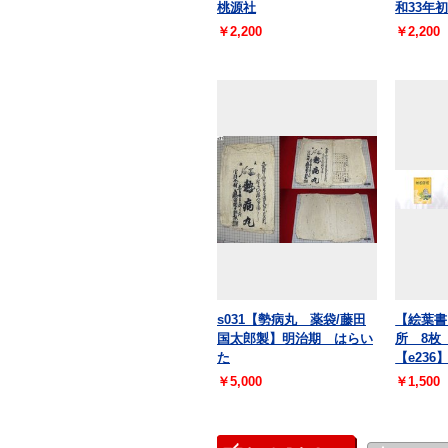
桃源社
和33年
￥2,200
￥2,200
s031【勢病丸 薬袋/藤田
【絵葉書
国太郎製】明治期 はらい
所 8枚
た
【e236
￥5,000
￥1,500