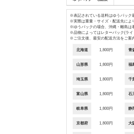
※表記されている送料はゆうパック最
※実際は重量・サイズ・配送先によ
※ゆうパックの場合、沖縄・離島は
※品物によってはレターパック(ライト
※ご注文後、最安の配送方法をご案
北海道
1,800円
青
山形県
1,800円
福
埼玉県
1,800円
千
富山県
1,800円
石
岐阜県
1,800円
静
京都府
1,800円
大