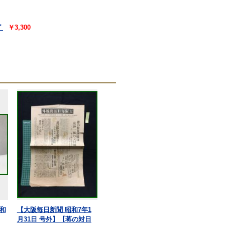
グ
￥3,300
和
【大阪毎日新聞 昭和7年1
月31日 号外】【蒋の対日