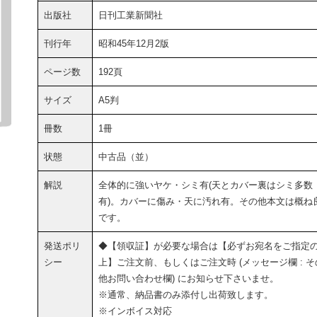
出版社
日刊工業新聞社
刊行年
昭和45年12月2版
ページ数
192頁
サイズ
A5判
冊数
1冊
状態
中古品（並）
解説
全体的に強いヤケ・シミ有(天とカバー裏はシミ多数
有)。カバーに傷み・天に汚れ有。その他本文は概ね
です。
発送ポリ
◆【領収証】が必要な場合は【必ずお宛名をご指定
シー
上】ご注文前、もしくはご注文時 (メッセージ欄 : そ
他お問い合わせ欄) にお知らせ下さいませ。
※通常、納品書のみ添付し出荷致します。
※インボイス対応