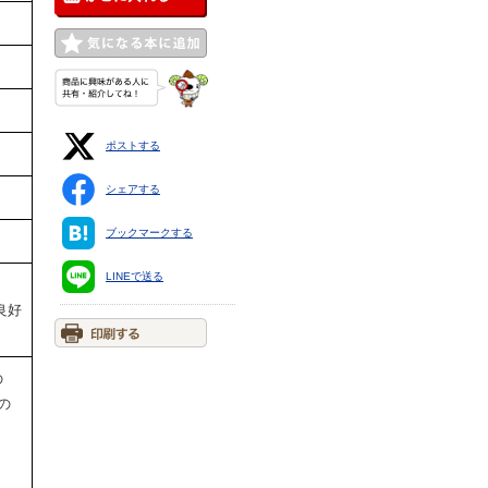
ポストする
シェアする
ブックマークする
LINEで送る
良好
の
の