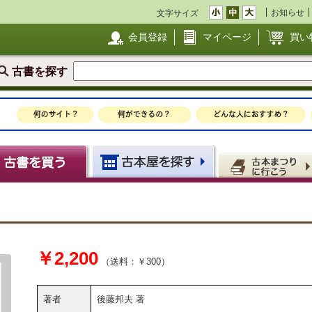
お知らせ
文字サイズ
会員登録
マイページ
買い
古書を探す
￥2,200
（送料：￥300）
著者
後藤邦夫 著