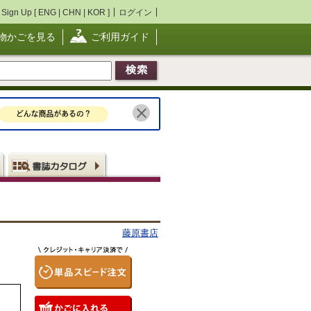
Sign Up [
ENG
|
CHN
|
KOR
]
ログイン
物かごを見る
ご利用ガイド
藤原書店