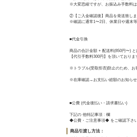
※大変恐縮ですが、お振込み手数料は
②【ご入金確認後】商品を発送致しま
※確認に通常1〜2日、休業日や週末
■代金引換
商品の合計金額 + 配送料(850円〜) 
【代引手数料300円】を頂いておりま
※トラブル(受取拒否)防止のため、
※在庫確認→お支払い総額のお知らせ
■公費 (代金後払い・請求書払い)
下記の 他特記事項 : 欄
◆公費・ご注意事項◆ をご確認下さ
商品引渡し方法：