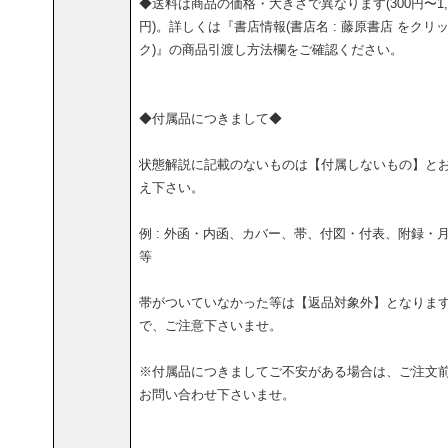
◆送料は商品の価格・大きさで異なります(300円〜1,5
円)。詳しくは『書店情報(書店名 : 藤原書店 をクリ
ク)』の商品引渡し方法欄をご確認ください。
◆付属品につきまして◆
状態解説に記載のないものは【付属しないもの】と
え下さい。
例 : 外函・内函、カバー、帯、付図・付表、附録・
等
帯がついていなかった等は【返品対象外】となりま
で、ご注意下さいませ。
※付属品につきましてご不安がある場合は、ご注文
お問い合わせ下さいませ。