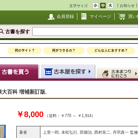
お知らせ
文字サイズ
会員登録
マイページ
買い
古書を探す
康大百科 増補新訂版.
￥8,000
（送料：￥770 ～ ￥1,914）
著者
上里一郎, 末松弘行, 田畑治, 西村良二, 丹羽真一 監修