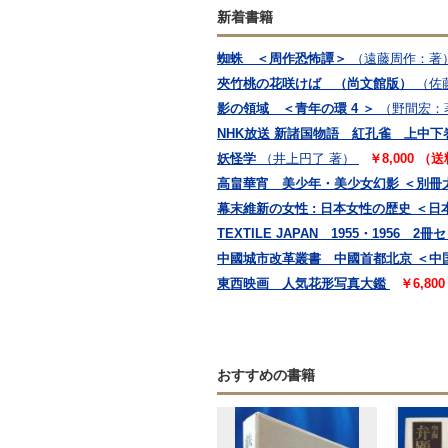
新着書籍
蜘蛛 ＜周作恐怖譚＞
（遠藤周作：著
夾竹桃の花咲けば （尚文館版）
（佐
影の領域 ＜青年の環 4 ＞
（野間宏：
NHK放送 新諸国物語 紅孔雀 上中下
妖怪学
（井上円了 著）
￥8,000 （
高畠華宵 美少年・美少女幻影 ＜別冊
幕末維新の女性 : 日本女性の歴史 ＜日本
TEXTILE JAPAN 1955・1956 2冊
中國城市改革叢書 中國首都北京 ＜中
東西映画 人気花形写真大鑑
￥6,80
おすすめの書籍