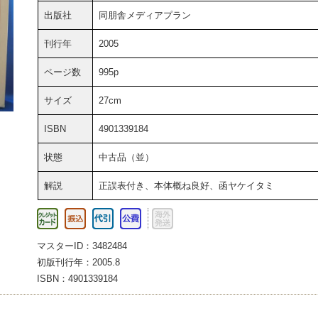
出版社
同朋舎メディアプラン
刊行年
2005
ページ数
995p
サイズ
27cm
ISBN
4901339184
状態
中古品（並）
解説
正誤表付き、本体概ね良好、函ヤケイタミ
マスターID：3482484
初版刊行年：2005.8
ISBN：4901339184