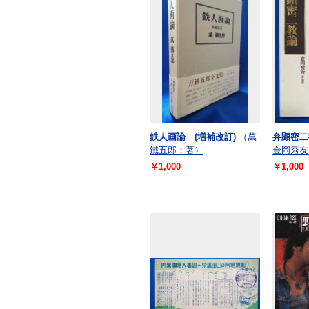
鉄人画論 (増補改訂)
（萬
弁顕密二
鐵五郎：著）
金岡秀友
￥1,000
￥1,000