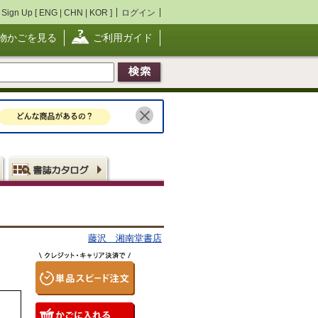
Sign Up [
ENG
|
CHN
|
KOR
]
ログイン
物かごを見る
ご利用ガイド
藤沢 湘南堂書店