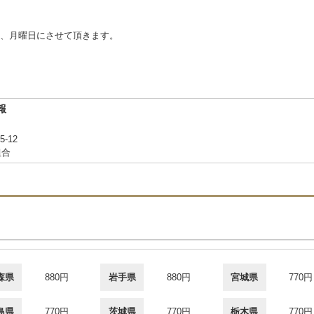
、月曜日にさせて頂きます。
報
-12
組合
森県
880円
岩手県
880円
宮城県
770円
島県
770円
茨城県
770円
栃木県
770円