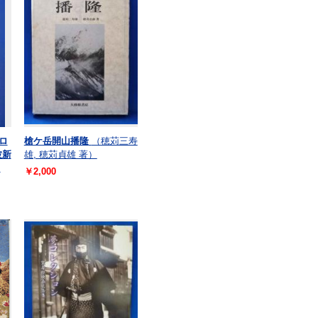
ロ
槍ケ岳開山播隆
（穂苅三寿
波新
雄, 穂苅貞雄 著）
;
￥2,000