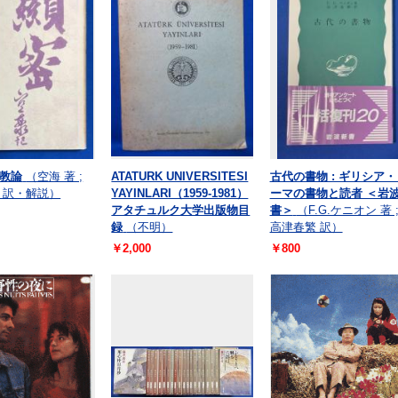
教論
（空海 著 ;
ATATURK UNIVERSITESI
古代の書物 : ギリシア・
 訳・解説）
YAYINLARI（1959-1981）
ーマの書物と読者 ＜岩
アタチュルク大学出版物目
書＞
（F.G.ケニオン 著 
録
（不明）
高津春繁 訳）
￥2,000
￥800