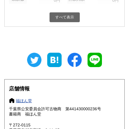
0円
0円
新潟県
富山県
0円
0円
すべて表示
石川県
福井県
0円
0円
山梨県
長野県
0円
0円
岐阜県
静岡県
0円
0円
愛知県
三重県
0円
0円
滋賀県
京都府
0円
0円
大阪府
兵庫県
0円
0円
店舗情報
奈良県
和歌山県
0円
0円
福ほん堂
千葉県公安委員会許可古物商 第441430000236号
鳥取県
島根県
0円
0円
書籍商 福ほん堂
岡山県
広島県
0円
0円
〒272-0115