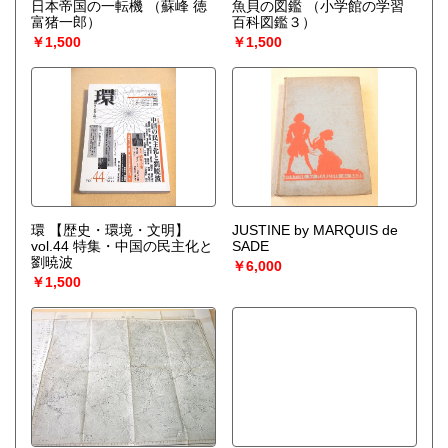
日本帝国の一転機
（蘇峰 徳
魚貝の図鑑 （小学館の学習
富猪一郎）
百科図鑑３）
￥1,500
￥1,500
環 【歴史・環境・文明】
JUSTINE by MARQUIS de
vol.44 特集・中国の民主化と
SADE
劉暁波
￥6,000
￥1,500