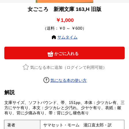
女ごころ 新潮文庫 163,H 旧版
￥1,000
（送料：￥0 ～ ￥600）
サムタイム
かごに入れる
気になる本に追加（ログインで利用可能）
気になる本の使い方
解説
文庫サイズ、ソフトバウンド、帯、151pp、本体：少ツカレ有、三
方にヤケ有り、本文：少ツカレと少汚れ、少ヤケ有り、表紙：皴
有り、背に少痛み有り、帯：背に少し褪色有り
著者
サマセット・モーム 瀧口直太郎・訳