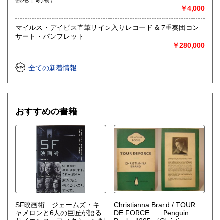
取り扱い分野
￥4,000
社会科学、美術工芸、趣味、外国書、サブカルチャー、古書
一般（その他）
マイルス・デイビス直筆サイン入りレコード & 7重奏団コン
アナログ・レコードやCDなどの音楽・音声・映像メディア
サート・パンフレット
￥280,000
全ての新着情報
おすすめの書籍
SF映画術 ジェームズ・キ
Christianna Brand / TOUR
ャメロンと6人の巨匠が語る
DE FORCE Penguin