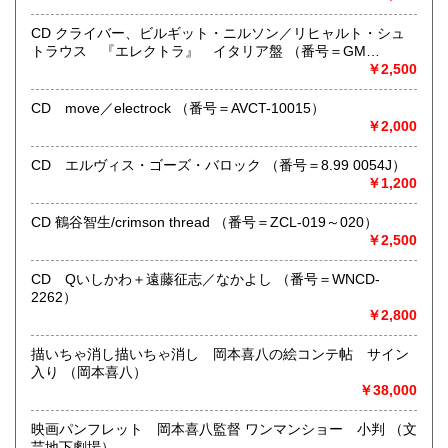
ございません。
●当店では迅速な発送を心掛けています。
CD クライバー、ビルギット・ニルソン／リヒャルト・シュ
ご送金、ご決済の確認が出来ましたら通常24時間以内にお
トラウス 『エレクトラ』 イタリア盤 （番号＝GM
買上商品を発送しています。
6.0001）
￥2,500
（ゆうメールは例外が有ります）。
●商品の発送に際しては水濡れ対策等、丁寧な梱包を心掛けて
CD move／electrock （番号＝AVCT-10015）
います。
￥2,000
●一部の商品は店頭販売の為、品切れになる場合が有りま
す。 ご容赦下さい。
CD エルヴィス・ゴーズ・バロック （番号＝8.99 0054J）
●当店は古書以外にも様々な商品を取り扱っています。下記
￥1,200
『Webサイト』をぜひご覧下さい。
CD 鶴谷智生/crimson thread （番号＝ZCL-019～020）
沿線名：東急田園都市線
￥2,500
最寄駅：三軒茶屋駅北出口Aから下北沢方面へ6分 ゴリラビ
ルの向かい 小田急バス太子堂停留所前
CD Qいしかわ＋遠藤征志／なかよし （番号＝WNCD-
営業時間：平日=10:00〜19:00 日曜・祭日=12:00～18:00
2262）
定休日：火曜日
￥2,800
書籍の買取について
描いちゃ消し描いちゃ消し 岡本喜八の絵コンテ帖 サイン
入り （岡本喜八）
店頭買取り、出張買取りを承っております。
￥38,000
古物商として書籍以外の品々も買取りしています。
お気軽にご相談下さい。
映画パンフレット 岡本喜八監督 ワンマンショー 小判 （文
芸地下劇場）