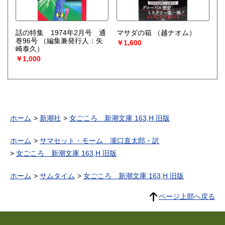
話の特集 1974年2月号 通
マサダの箱
（越ナオム）
巻96号
（編集兼発行人：矢
￥1,600
崎泰久）
￥1,000
ホーム
新潮社
女ごころ 新潮文庫 163,H 旧版
ホーム
サマセット・モーム 瀧口直太郎・訳
女ごころ 新潮文庫 163,H 旧版
ホーム
サムタイム
女ごころ 新潮文庫 163,H 旧版
ページ上部へ戻る