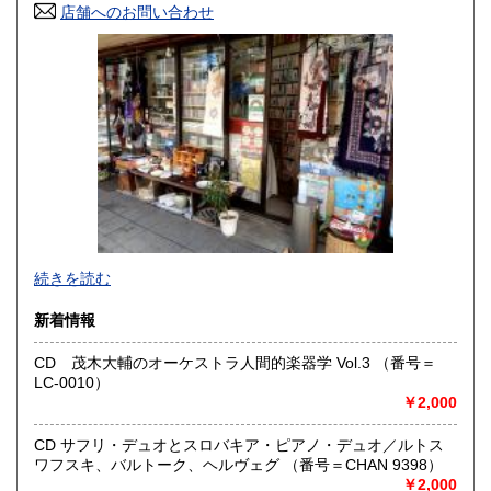
店舗へのお問い合わせ
高知県
福岡県
600円
600円
佐賀県
長崎県
600円
600円
熊本県
大分県
600円
600円
宮崎県
鹿児島県
600円
600円
沖縄県
600円
●当店では国内送料は無料です。（特記されたものを除きま
続きを読む
す）。
クリックポスト、スマートレター、レターパック、ゆうメ
新着情報
ール、定形外郵便、
ネコポス、ヤマト宅急便などでお届けしています。
CD 茂木大輔のオーケストラ人間的楽器学 Vol.3 （番号＝
但し、お客様が配送方法をご指定になる場合又は、
LC-0010）
後払いをご希望の場合は送料の実費をお支払い頂きます。
￥2,000
代引きをご希望の場合は代引き手数料及び送料の実費をお
支払い下さい。
●公費ご購入を承ります。 送料は実費をご負担下さい。 お
CD サフリ・デュオとスロバキア・ピアノ・デュオ／ルトス
支払いは後払いが可能です。
ワフスキ、バルトーク、ヘルヴェグ （番号＝CHAN 9398）
※当店は【インボイス制度】の適格請求書発行事業者では
￥2,000