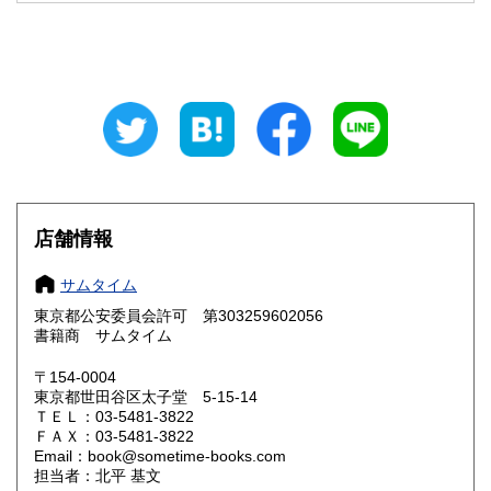
山梨県
長野県
600円
600円
岐阜県
静岡県
600円
600円
愛知県
三重県
600円
600円
滋賀県
京都府
600円
600円
大阪府
兵庫県
600円
600円
店舗情報
奈良県
和歌山県
600円
600円
サムタイム
東京都公安委員会許可 第303259602056
鳥取県
島根県
600円
600円
書籍商 サムタイム
岡山県
広島県
600円
600円
〒154-0004
東京都世田谷区太子堂 5-15-14
ＴＥＬ：03-5481-3822
山口県
徳島県
600円
600円
ＦＡＸ：03-5481-3822
Email：book@sometime-books.com
香川県
愛媛県
600円
600円
担当者：北平 基文