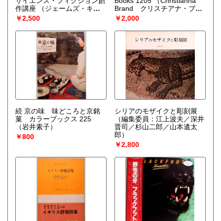
サイエンス・フィクション創
Books 1205
（Christianna
作講座
（ジェームズ・キャ
Brand クリスチアナ・ブラ
メロン／スティーブン・スピ
ンド）
￥2,500
￥2,000
ルバーグ／ジョージ・ルーカ
ス他）
続 京の味 味どころと京銘
シリアのモザイクと彫刻展
菓 カラーブックス 225
（編集委員：江上波夫／深井
（岩井素子）
晋司／杉山二郎／山本遺太
郎）
￥800
￥2,800