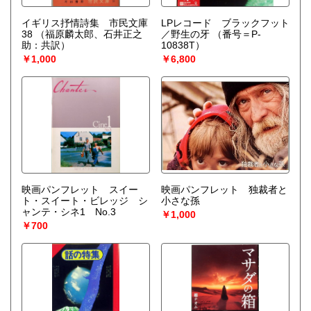
イギリス抒情詩集 市民文庫
LPレコード ブラックフット
38
（福原麟太郎、石井正之
／野生の牙
（番号＝P-
助：共訳）
10838T）
￥1,000
￥6,800
映画パンフレット スイー
映画パンフレット 独裁者と
ト・スイート・ビレッジ シ
小さな孫
ャンテ・シネ1 No.3
￥1,000
￥700