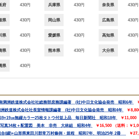
阪府
430円
兵庫県
430円
奈良県
430円
根県
430円
岡山県
430円
広島県
430円
川県
430円
愛媛県
430円
高知県
430円
崎県
430円
熊本県
430円
大分県
430円
縄県
430円
 南満洲鉄道株式会社社総務部庶務課編著 (社)中日文化協会発売 昭和6年
満洲鉄道株式会社社長室情報課編著 (社)中日文化協会発売 昭和4年
￥8,8
69×19㎝無綴カラー25枚タトウ付並上品 毎日新聞社 昭和18年
￥11,00
㎝写真34枚＋配置図 美本 非売 大林組 昭和4年
￥16,500 （送料：￥1,
合(綴)+山形県東田川郡常万村條例・規程 昭和7年、明治25年 2冊
￥27