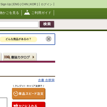
Sign Up [
ENG
|
CHN
|
KOR
]
ログイン
物かごを見る
ご利用ガイド
古書 古群洞