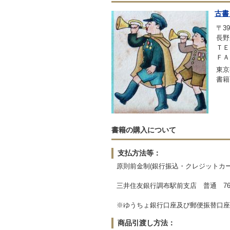
古書
〒39
長野
ＴＥＬ
ＦＡＸ
東京
書籍
書籍の購入について
支払方法等：
原則前金制(銀行振込・クレジットカー
三井住友銀行調布駅前支店 普通 764
※ゆうちょ銀行口座及び郵便振替口座
商品引渡し方法：