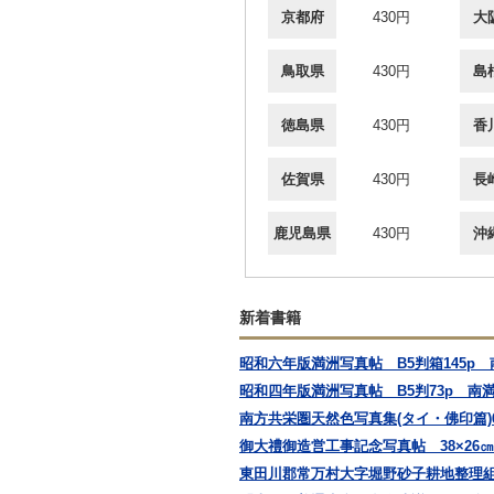
京都府
430円
大
鳥取県
430円
島
徳島県
430円
香
佐賀県
430円
長
鹿児島県
430円
沖
新着書籍
昭和六年版満洲写真帖 B5判箱145p
昭和四年版満洲写真帖 B5判73p 南
南方共栄圏天然色写真集(タイ・佛印篇)
御大禮御造営工事記念写真帖 38×26
東田川郡常万村大字堀野砂子耕地整理組