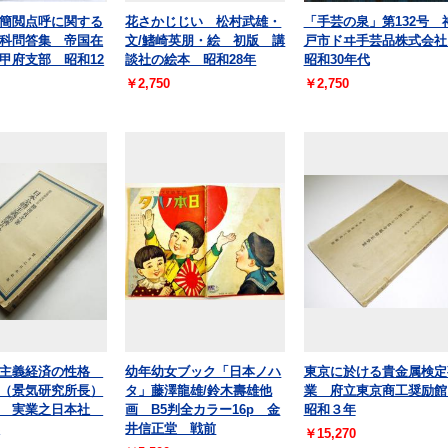
簡閲点呼に関する
花さかじじい 松村武雄・
「手芸の泉」第132号 
科問答集 帝国在
文/鰭崎英朋・絵 初版 講
戸市ドヰ手芸品株式会
甲府支部 昭和12
談社の絵本 昭和28年
昭和30年代
￥2,750
￥2,750
体主義経済の性格
幼年幼女ブック「日本ノハ
東京に於ける貴金属検定
（景気研究所長）
タ」藤澤龍雄/鈴木壽雄他
業 府立東京商工奨励
版 実業之日本社
画 B5判全カラー16p 金
昭和３年
年
井信正堂 戦前
￥15,270