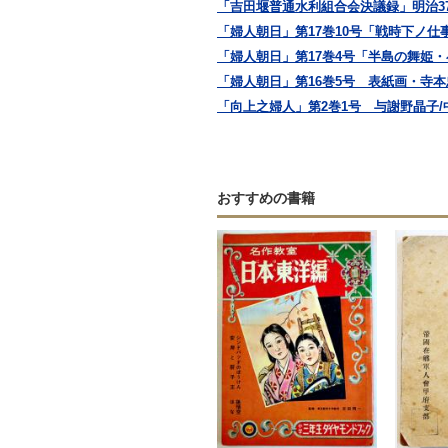
「吉田堰普通水利組合会決議録」明治37,38
「婦人朝日」第17巻10号「戦時下ノ仕
「婦人朝日」第17巻4号「半島の舞姫・
「婦人朝日」第16巻5号 表紙画・寺本忠
「向上之婦人」第2巻1号 与謝野晶子/中
おすすめの書籍