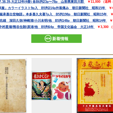
,39,大正12年(4冊) 各B6判23p〜78p 山形県東田川郡
￥11,000 （送
事服」カラーイラスト9p入 B5判214p外装痛み 朝日新聞社 昭和15年
￥
崔承喜出世物語」本多喜久夫著7p入 B5判198p 朝日新聞社 昭和15年
￥
雄 深田久弥/神崎清/小川未明/他 B5判148p 朝日新聞社 昭和14年
￥
村星湖/熊谷生朗/原渚/他 B5判64p 帝国文化協会 大正14年
￥3,300
新着情報