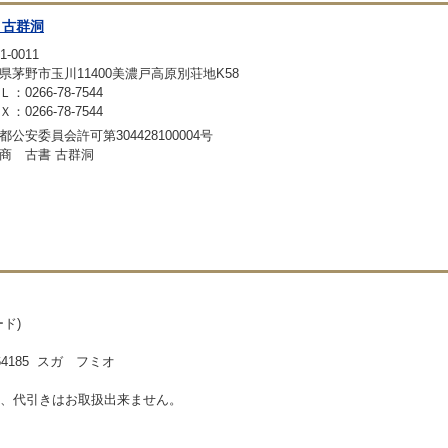
 古群洞
1-0011
県茅野市玉川11400美濃戸高原別荘地K58
：0266-78-7544
：0266-78-7544
都公安委員会許可第304428100004号
商 古書 古群洞
ド)
185 スガ フミオ
、代引きはお取扱出来ません。