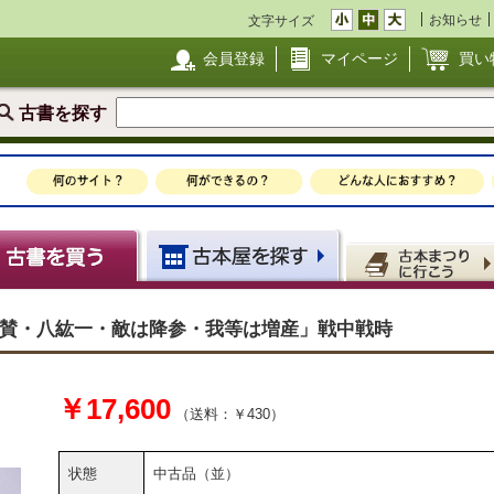
お知らせ
文字サイズ
会員登録
マイページ
買い
古書を探す
翼賛・八紘一・敵は降参・我等は増産」戦中戦時
￥17,600
（送料：￥430）
状態
中古品（並）