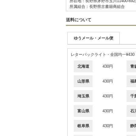
所在地：長野県茅野市玉川11400-69
所属組合：長野県古書籍商組合
送料について
ゆうメール・メール便
レターパックライト・全国均一¥430
北海道
430円
青
山形県
430円
福
埼玉県
430円
千
富山県
430円
石
岐阜県
430円
静