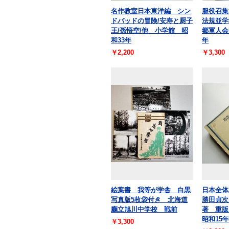
名作教室日本東洋編 シン
服役召集
ドバッドの冒険/安寿と厨子
法規並学
王/孫悟空/他 小学館 昭
郷軍人会
和33年
年
￥2,200
￥3,300
絵葉書 我等が学舎 白黒
日本全
写真版5枚袋付き 北海道
勝田貞次
廳立旭川中学校 戦前
著 重
昭和15
￥3,300