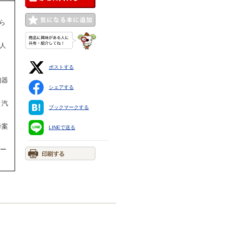
ら
一人
ポストする
陶器
シェアする
、汽
ブックマークする
考案
LINEで送る
ター