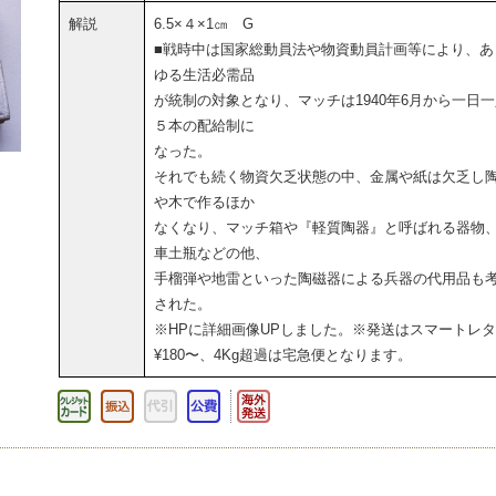
解説
6.5×４×1㎝ G
■戦時中は国家総動員法や物資動員計画等により、あ
ゆる生活必需品
が統制の対象となり、マッチは1940年6月から一日
５本の配給制に
なった。
それでも続く物資欠乏状態の中、金属や紙は欠乏し
や木で作るほか
なくなり、マッチ箱や『軽質陶器』と呼ばれる器物
車土瓶などの他、
手榴弾や地雷といった陶磁器による兵器の代用品も
された。
※HPに詳細画像UPしました。※発送はスマートレ
¥180〜、4Kg超過は宅急便となります。