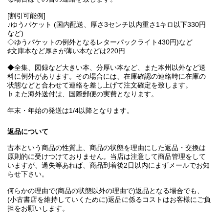
[割引可能例]
♪ゆうパケット (国内配送、厚さ3センチ以内重さ1キロ以下330円
など)
◇ゆうパケットの例外となるレターパックライト430円)など
♯文庫本など厚さが薄い本などは220円
◆全集、図録など大きい本、分厚い本など、また本州以外など送
料に例外があります。その場合には、在庫確認の連絡時に在庫の
状態などと合わせて連絡を差し上げて注文確定を致します。
♭また海外送付は、国際郵便の実費となります。
年末・年始の発送は1/4以降となります。
返品について
古本という商品の性質上、商品の状態を理由にした返品・交換は
原則的に受けつけておりません。当店は注意して商品管理をして
いますが、過失等あれば、商品到着後2日以内にまずメールでお知
らせ下さい。
何らかの理由で(商品の状態以外の理由で)返品となる場合でも、
(小古書店を維持していくために)返品に係るコストはお客様にご負
担をお願いします。