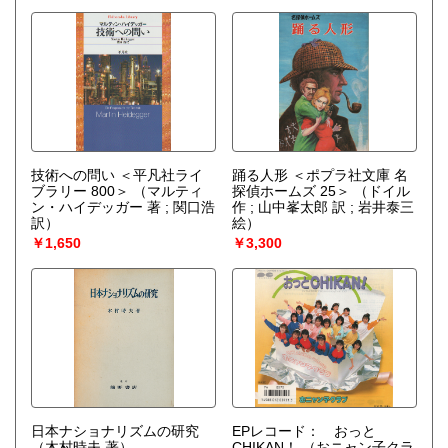
技術への問い ＜平凡社ライ
踊る人形 ＜ポプラ社文庫 名
ブラリー 800＞
（マルティ
探偵ホームズ 25＞
（ドイル
ン・ハイデッガー 著 ; 関口浩
作 ; 山中峯太郎 訳 ; 岩井泰三
訳）
絵）
￥1,650
￥3,300
日本ナショナリズムの研究
EPレコード： おっと
（木村時夫 著）
CHIKAN！
（おニャン子クラ