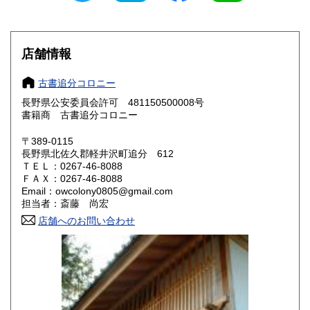
滋賀県
京都府
600円
600円
大阪府
兵庫県
600円
600円
店舗情報
奈良県
和歌山県
600円
600円
古書追分コロニー
長野県公安委員会許可 481150500008号
鳥取県
島根県
600円
600円
書籍商 古書追分コロニー
岡山県
広島県
600円
600円
〒389-0115
長野県北佐久郡軽井沢町追分 612
ＴＥＬ：0267-46-8088
山口県
徳島県
600円
600円
ＦＡＸ：0267-46-8088
Email：owcolony0805@gmail.com
香川県
愛媛県
600円
600円
担当者：斎藤 尚宏
店舗へのお問い合わせ
高知県
福岡県
600円
600円
佐賀県
長崎県
600円
600円
熊本県
大分県
600円
600円