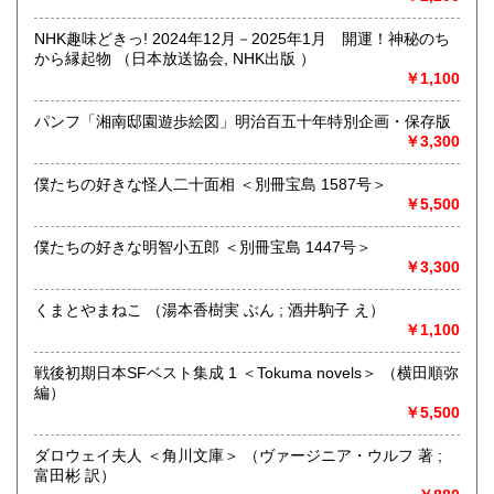
「日本の古本屋」で販売している古本は、隣りの「文化磁場
油や」で一部展示販売も春～秋にしています、堀辰雄、立原
NHK趣味どきっ! 2024年12月－2025年1月 開運！神秘のち
道造、加藤周一などのゆかりの土地柄です。信州にお越しの
から縁起物 （日本放送協会, NHK出版 ）
場合はどうぞお立ち寄り下さい。
￥1,100
沿線名：しなの鉄道
パンフ「湘南邸園遊歩絵図」明治百五十年特別企画・保存版
最寄駅：信濃追分駅
￥3,300
営業時間：12:00〜17:00
定休日：火・水曜日(夏季:毎日営業、冬季:天気次第)
僕たちの好きな怪人二十面相 ＜別冊宝島 1587号＞
￥5,500
書籍の買取について
僕たちの好きな明智小五郎 ＜別冊宝島 1447号＞
◇近隣であれば書籍の買取をしています。少数であれば店へ
￥3,300
の持ち込み、あるいは量が多い場合はまずは電話などで相談
をさせていただくこともあります。
くまとやまねこ （湯本香樹実 ぶん ; 酒井駒子 え）
￥1,100
買取が出来る本とそうでない本があります、メール・電話等
で連絡頂ければと思います。
戦後初期日本SFベスト集成 1 ＜Tokuma novels＞ （横田順弥
編）
取り扱い分野
￥5,500
哲学宗教、歴史、社会科学、美術工芸、外国文学、趣味、サ
ブカルチャー、古書一般（その他）
ダロウェイ夫人 ＜角川文庫＞ （ヴァージニア・ウルフ 著 ;
富田彬 訳）