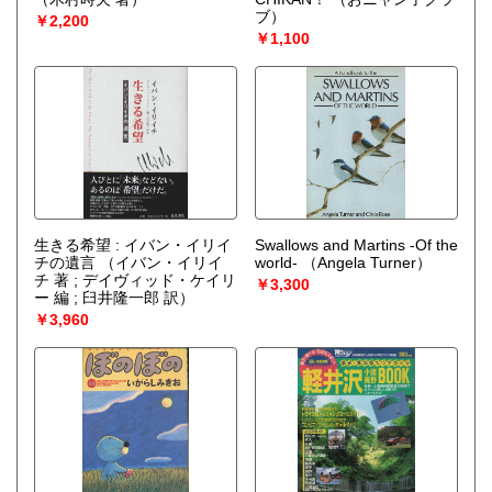
ブ）
￥2,200
￥1,100
生きる希望 : イバン・イリイ
Swallows and Martins -Of the
チの遺言
（イバン・イリイ
world-
（Angela Turner）
チ 著 ; デイヴィッド・ケイリ
￥3,300
ー 編 ; 臼井隆一郎 訳）
￥3,960