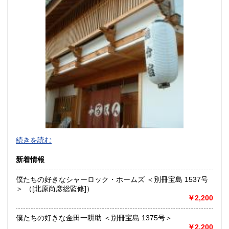
宮崎県
鹿児島県
600円
600円
沖縄県
600円
続きを読む
新着情報
僕たちの好きなシャーロック・ホームズ ＜別冊宝島 1537号
＞ （[北原尚彦総監修]）
追分コロニーは「豊かな暮らし」をテーマにした「村の古本
￥2,200
屋」です。人が精神的に豊かな生活を送るための 様々な遊び
的「衣・食・住、アート、音楽、旅、 趣味、健康、文芸、経
僕たちの好きな金田一耕助 ＜別冊宝島 1375号＞
済、社会、哲学、政治」 等の幅広いテーマを扱います。
￥2,200