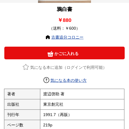
鴉白書
￥880
（送料：￥600）
古書追分コロニー
かごに入れる
気になる本に追加（ログインで利用可能）
気になる本の使い方
著者
渡辺啓助 著
出版社
東京創元社
刊行年
1991.7（再販）
ページ数
219p