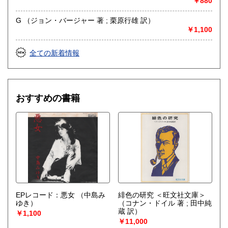
￥880
G （ジョン・バージャー 著 ; 栗原行雄 訳）
￥1,100
全ての新着情報
おすすめの書籍
EPレコード：悪女
（中島み
緋色の研究 ＜旺文社文庫＞
ゆき）
（コナン・ドイル 著 ; 田中純
蔵 訳）
￥1,100
￥11,000