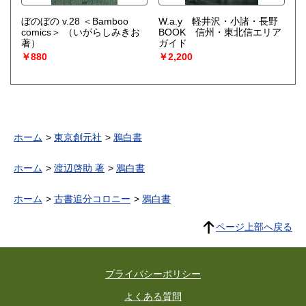
ぼのぼの v.28 ＜Bamboo
W.a.y 軽井沢・小諸・長野
comics＞
（いがらしみきお
BOOK 信州・東北信エリア
著）
ガイド
￥880
￥2,200
ホーム
東京創元社
鴉白書
ホーム
渡辺啓助 著
鴉白書
ホーム
古書追分コロニー
鴉白書
ページ上部へ戻る
プライバシーポリシー
よくある質問