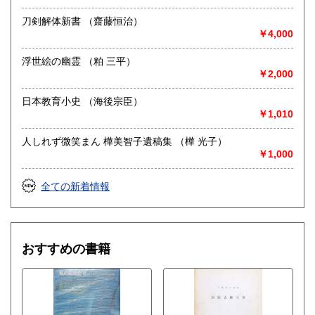
刀剣解体新書 （齋藤恒治）
￥4,000
浮世絵の幽霊 （粕 三平）
￥2,000
日本教育小史 （海後宗臣）
￥1,010
人しれず微笑まん 樺美智子遺稿集 （樺 光子）
￥1,000
全ての新着情報
おすすめの書籍