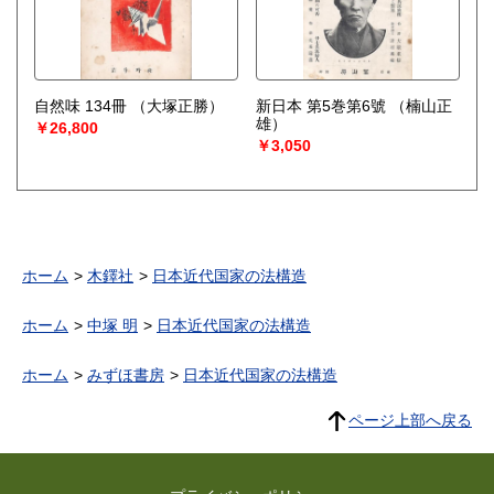
自然味 134冊
（大塚正勝）
新日本 第5巻第6號
（楠山正
雄）
￥26,800
￥3,050
ホーム
木鐸社
日本近代国家の法構造
ホーム
中塚 明
日本近代国家の法構造
ホーム
みずほ書房
日本近代国家の法構造
ページ上部へ戻る