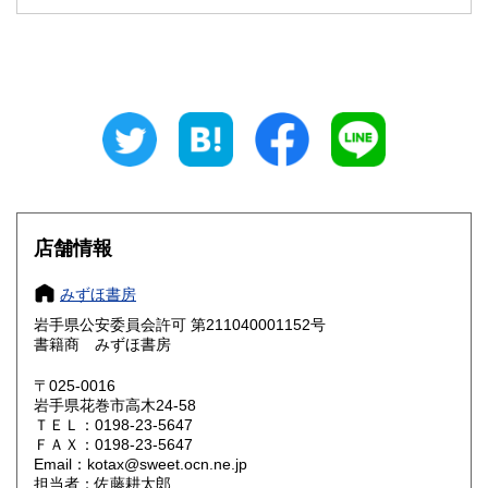
石川県
福井県
600円
600円
山梨県
長野県
600円
600円
岐阜県
静岡県
600円
600円
愛知県
三重県
600円
600円
滋賀県
京都府
600円
600円
大阪府
兵庫県
600円
600円
店舗情報
奈良県
和歌山県
600円
600円
みずほ書房
岩手県公安委員会許可 第211040001152号
鳥取県
島根県
600円
600円
書籍商 みずほ書房
岡山県
広島県
600円
600円
〒025-0016
岩手県花巻市高木24-58
ＴＥＬ：0198-23-5647
山口県
徳島県
600円
600円
ＦＡＸ：0198-23-5647
Email：kotax@sweet.ocn.ne.jp
香川県
愛媛県
600円
600円
担当者：佐藤耕太郎