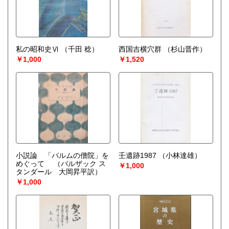
私の昭和史Ⅵ
（千田 稔）
西国吉横穴群
（杉山晋作）
￥1,000
￥1,520
小説論 「パルムの僧院」を
壬遺跡1987
（小林達雄）
めぐって
（バルザック ス
￥1,000
タンダール 大岡昇平訳）
￥1,000