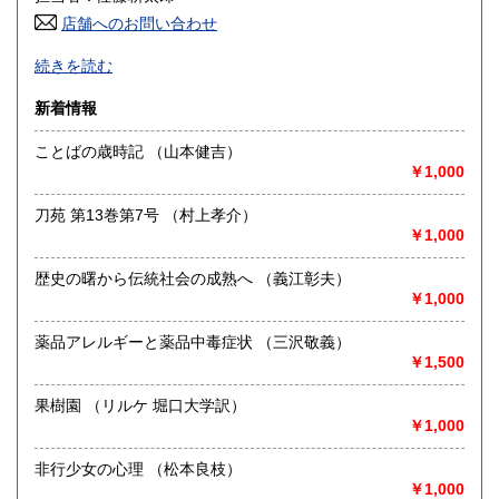
店舗へのお問い合わせ
高知県
福岡県
600円
600円
Mizuho Shobo Since 2012 書誌・郷土誌・貨幣文献・経済
続きを読む
史料などを取り扱っております。特に明治･大正･昭和(戦前)
佐賀県
長崎県
600円
600円
の古い稀少な文献を提供したいと思っております。通信販売
新着情報
を主としておりますので事務所と倉庫のみです。お問合せは
熊本県
大分県
600円
600円
Ｅメール又はＦＡＸでお願い致します。
ことばの歳時記 （山本健吉）
￥1,000
宮崎県
鹿児島県
沿線名：JR東北本線・東北新幹線
600円
600円
最寄駅：花巻駅・新花巻駅
刀苑 第13巻第7号 （村上孝介）
営業時間：10:00〜17:30
沖縄県
600円
￥1,000
定休日：日曜、祝日
歴史の曙から伝統社会の成熟へ （義江彰夫）
書籍の買取について
￥1,000
岩手県中部地区、花巻・北上を中心に対応致します、多少に
関らずお問合せください。
薬品アレルギーと薬品中毒症状 （三沢敬義）
￥1,500
取り扱い分野
果樹園 （リルケ 堀口大学訳）
歴史、社会科学
￥1,000
書誌・郷土誌・貨幣文献・経済史料
非行少女の心理 （松本良枝）
￥1,000