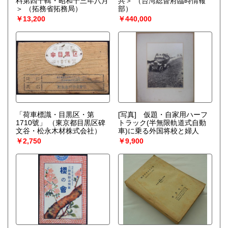
料第四十輯・昭和十三年八月
共＞
（台湾総督府臨時情報
＞
（拓務省拓務局）
部）
￥13,200
￥440,000
「荷車標識・目黒区・第
[写真] 仮題・自家用ハーフ
1710號」
（東京都目黒区碑
トラック(半無限軌道式自動
文谷・松永木材株式会社）
車)に乗る外国将校と婦人
￥2,750
￥9,900