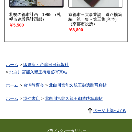
札幌の都市計画 1968
（札
京都市三大事業誌 道路擴築
幌市建設局計画部）
編 第一集～第三集(合本)
（京都市役所）
￥5,500
￥8,800
ホーム
印刷所・台湾日日新報社
北白川宮能久親王御遺跡写真帖
ホーム
台湾教育会
北白川宮能久親王御遺跡写真帖
ホーム
港や書店
北白川宮能久親王御遺跡写真帖
ページ上部へ戻る
プライバシーポリシー