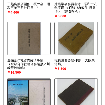
三越呉服店開催 桜の会 昭
建築学会会員名簿 昭和十八
和三年三月廿四日ヨリ
年度用 ＜昭和18年5月1日発
行＞
（建築学会）
￥4,400
￥8,800
金融合作社管内経済事情
職員講習会教科書
（大阪鉄
（金融合作社連合会編纂／川
道局）
崎辰雄編輯）
￥3,300
￥16,500