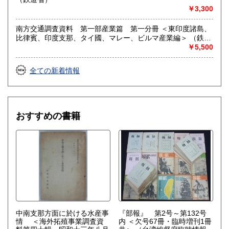
た、一般書の取り扱いはございません。
￥3,300
定休日：土曜・日曜・祝日
南方交通調査資料 第一部産業篇 第一分冊 ＜東印度諸島、
書籍の買取について
比律賓、印度支那、タイ國、マレー、ビルマ産業編＞ （鉄道
●古書・古資料の買取りも行っております。お申し付け下さ
省）
￥5,500
い。
●大変恐縮ですが、健康上の都合により出張買取を休止いたし
全ての新着情報
ております。宅急便による買取は引き続き行っておりますの
でご相談下さい。
取り扱い分野
おすすめの書籍
社会科学、自然科学、美術工芸、近代文献
■建築土木史と都市史料■ 【建築史 土木史 都市計画史
災害史 都市史 交通史 郷土史 旧植民地 産業史 博覧
会】
中南支那方面に於ける水産事
『部報』 第2号～第132号
情 ＜海外拓殖事業調査資
内 ＜欠号67冊・臨時増刊1冊