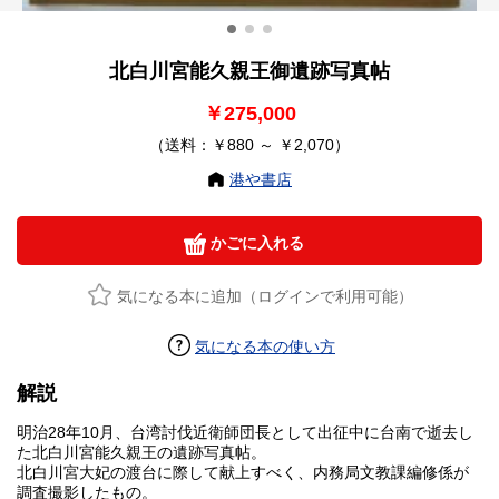
北白川宮能久親王御遺跡写真帖
￥275,000
（送料：￥880 ～ ￥2,070）
港や書店
かごに入れる
気になる本に追加（ログインで利用可能）
気になる本の使い方
解説
明治28年10月、台湾討伐近衛師団長として出征中に台南で逝去し
た北白川宮能久親王の遺跡写真帖。
北白川宮大妃の渡台に際して献上すべく、内務局文教課編修係が
調査撮影したもの。