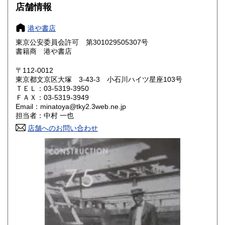
1,010円
1,010円
店舗情報
大阪府
兵庫県
1,010円
1,010円
港や書店
奈良県
和歌山県
東京公安委員会許可 第301029505307号
1,010円
1,010円
書籍商 港や書店
鳥取県
島根県
1,140円
1,140円
〒112-0012
東京都文京区大塚 3-43-3 小石川ハイツ星座103号
岡山県
広島県
1,140円
1,140円
ＴＥＬ：03-5319-3950
ＦＡＸ：03-5319-3949
Email：minatoya@tky2.3web.ne.jp
山口県
徳島県
1,140円
1,140円
担当者：中村 一也
香川県
店舗へのお問い合わせ
愛媛県
1,140円
1,140円
高知県
福岡県
1,140円
1,400円
佐賀県
長崎県
1,400円
1,400円
熊本県
大分県
1,400円
1,400円
宮崎県
鹿児島県
1,400円
1,400円