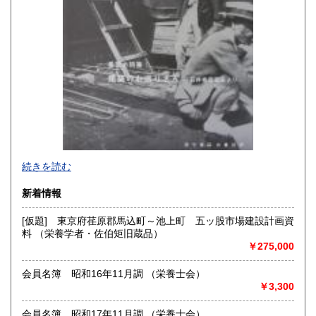
沖縄県
2,070円
続きを読む
新着情報
[仮題] 東京府荏原郡馬込町～池上町 五ッ股市場建設計画資
料 （栄養学者・佐伯矩旧蔵品）
￥275,000
会員名簿 昭和16年11月調 （栄養士会）
￥3,300
会員名簿 昭和17年11月調 （栄養士会）