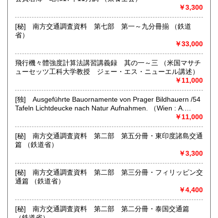
￥3,300
[秘] 南方交通調査資料 第七部 第一～九分冊揃 （鉄道
【お盆期間の営業につきまして】 8月14日(金)から8月18日
省）
(火)の間は休業とさせて頂きます。ご注文等に関する御対応
￥33,000
は19日(水)からとなります。何卒ご了承下さい。
■建築土木史と都市史料■
飛行機々體強度計算法講習講義録 其の一～三 （米国マサチ
ューセッツ工科大学教授 ジェー・エス・ニューエル講述）
●1996年の創業以来、25年に亘って刊行して参りました弊店
￥11,000
古書目録 『CONSTRUCTION』ですが、店主健康上の都合に
より 第75号 （2021年1月）を最後に途絶いたしております。
[独] Ausgeführte Bauornamente von Prager Bildhauern /54
現在は刊行再開を目標に、営業を継続しながら養生に励んで
Tafeln Lichtdeucke nach Natur Aufnahmen. （Wien : A.
おります。
Schroll & Co.,）
￥11,000
●それまでは、在庫品と新収品のご紹介を『日本の古本屋』サ
イト上で行って参ります。随時更新を予定しておりますの
[秘] 南方交通調査資料 第二部 第五分冊・東印度諸島交通
で、ご蒐集やご研究に是非共ご利用下さい。
篇 （鉄道省）
￥3,300
沿線名：地下鉄丸の内線・三田線
最寄駅：茗荷谷駅徒歩10分・千石駅徒歩15分 ●健康上の都
[秘] 南方交通調査資料 第二部 第三分冊・フィリッピン交
合によりお客様のご招待を休止いたしております。恐縮です
通篇 （鉄道省）
が突然のご訪問はご遠慮願います。また、一般書の取り扱い
￥4,400
はございません。
営業時間：●健康上の都合によりお客様のご招待を休止いたし
[秘] 南方交通調査資料 第二部 第二分冊・泰国交通篇
ております。恐縮ですが突然のご訪問はご遠慮願います。ま
（鉄道省）