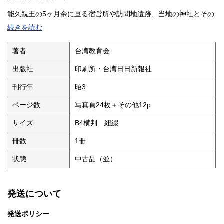
能久親王の5ヶ月余に亘る宿営所や訪問地遺跡、当地の神社とその
宝物など全83景所載。
続きを読む
巻頭には御肖像と大妃御歌二首、巻末には御遺跡地図・上山満之
進台湾総督跋文・写真解説・編集後記を所収する。
著者
台湾教育会
本文・表紙共に経年薄ヤケ有り。見返・裏見返のノドには僅かな
経年疵有り。
出版社
印刷所・台湾日日新報社
刊行年
昭3
ページ数
写真頁24枚＋その他12p
サイズ
B4横判 紐綴
冊数
1冊
状態
中古品（並）
発送について
発送ポリシー