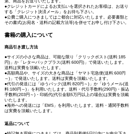
第、商品をお送りいたします。
●クレジットカードによるお支払いを選択されたお客様は、お送り
する「クレジット決済メール」をお待ち下さい。
●公費ご購入につきましてはご都合に対応いたします。必要書類と
その書式(お宛名・送料の記載方法等)を併せてお申し付け下さい。
書籍の購入について
商品引き渡し方法
●サイズの小さな商品は、可能な限り「クリックポスト(送料:185
円)」か「レターパックプラス(送料:600円)」で発送いたします。
送料は実費を頂戴いたします。
●高額商品や、サイズの大きな商品は「ヤマト宅急便(送料:600円
～)」で発送いたします。送料は実費を頂戴いたします。
●代引の発送には「ゆうパック(送料:820円～)」か「ゆうメール(送
料:180円～)」を利用いたします。送料・代引手数料(290円)・振込
手数料(203円～)・印紙代(代引金額5万円以上の場合)は実費を頂戴
いたします。
●海外への発送には「EMS」を利用いたします。送料・通関手数料
は実費を頂戴いたします。
返品について
●特記無き瑕疵につきましては、商品到着後5日以内にお申出下さ