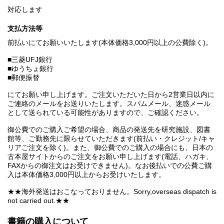
対応します
支払方法等
前払いにてお願いいたします(本体価格3,000円以上の公費除く)。
■三菱UFJ銀行
■ゆうちょ銀行
■郵便振替
にてお願い申し上げます。ご注文いただいた日から2営業日以内に
ご連絡のメールをお送りいたします。スパムメール、迷惑メール
として送られている可能性がありますので、ご確認ください。
御公費でのご購入ご希望の場合、商品の発送先を研究施設、図書
館等、ご勤務先に限らせていただきます(前払い・クレジット/キャ
リアご注文を除く)。また、御公費でのご購入の場合にも、日本の
古本屋サイトからのご注文をお願い申し上げます(電話、ハガキ、
FAXからの御注文はお受けできません)。なお後払いでの公費ご購
入は本体価格3,000円以上からお受けいたします。
★★海外発送はおこなっておりません。Sorry,overseas dispatch is
not carried out.★★
書籍の購入について