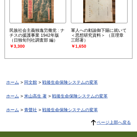
民族社会主義独逸労働党 : ナ
軍人への勅諭御下賜に就いて
チスの援護事業 1942年版
＜思想研究資料＞
（亘理章
（日独旬刊社調査部 編）
三郎著）
￥3,300
￥1,650
ホーム
同文館
戦後生命保険システムの変革
ホーム
米山高生 著
戦後生命保険システムの変革
ホーム
青聲社
戦後生命保険システムの変革
ページ上部へ戻る