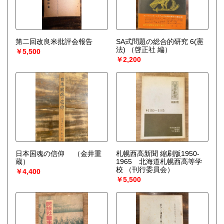
第二回改良米批評会報告
SA式問題の総合的研究 6(憲
法)
（啓正社 編）
￥5,500
￥2,200
日本国魂の信仰
（金井重
札幌西高新聞 縮刷版1950-
蔵）
1965 北海道札幌西高等学
校
（刊行委員会）
￥4,400
￥5,500