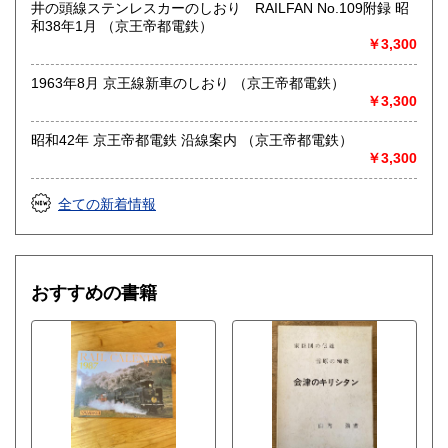
井の頭線ステンレスカーのしおり RAILFAN No.109附録 昭
価格3,000円以上からお受けいたします●
和38年1月 （京王帝都電鉄）
￥3,300
●お問い合わせはメールにて受け付けます。お名前、ご住所、
ご連絡先を記載のうえ、お問い合わせください●
1963年8月 京王線新車のしおり （京王帝都電鉄）
●適格請求書発行事業者登録番号T5810818777848●
￥3,300
沿線名：-
昭和42年 京王帝都電鉄 沿線案内 （京王帝都電鉄）
最寄駅：-
￥3,300
営業時間：不定
定休日：土日祝休&不定休
全ての新着情報
書籍の買取について
-
おすすめの書籍
取り扱い分野
古書一般（その他）