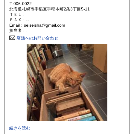
岡山県
広島県
200円
200円
〒006-0022
北海道札幌市手稲区手稲本町2条3丁目5-11
ＴＥＬ：--
山口県
徳島県
200円
200円
ＦＡＸ：--
Email：seiseisha@gmail.com
香川県
愛媛県
200円
200円
担当者：-
店舗へのお問い合わせ
高知県
福岡県
200円
200円
佐賀県
長崎県
200円
200円
熊本県
大分県
200円
200円
宮崎県
鹿児島県
200円
200円
沖縄県
200円
事務所営業です(店舗はございません)。
続きを読む