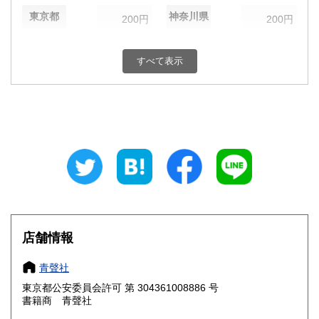
東京都
神奈川県
200円
200円
新潟県
富山県
200円
200円
すべて表示
石川県
福井県
200円
200円
山梨県
長野県
200円
200円
岐阜県
静岡県
200円
200円
愛知県
三重県
200円
200円
滋賀県
京都府
200円
200円
大阪府
兵庫県
200円
200円
店舗情報
奈良県
和歌山県
200円
200円
青聲社
東京都公安委員会許可 第 304361008886 号
鳥取県
島根県
200円
200円
書籍商 青聲社