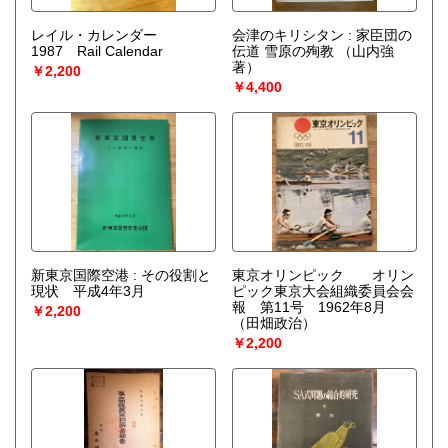
レイル・カレンダー
会津のキリシタン : 家臣団の
1987 Rail Calendar
伝道 雪原の殉教
（山内強
著）
￥2,200
￥4,400
新東京国際空港 : その役割と
東京オリンピック オリン
現状 平成4年3月
ピック東京大会組織委員会会
報 第11号 1962年8月
￥2,200
（田畑政治）
￥2,200