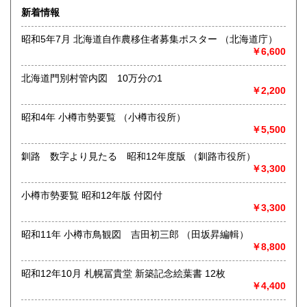
「日本の古本屋」上に登録されている書籍は、遠方の倉庫に
新着情報
て管理しており、登録住所にはございません。また電話、ハ
ガキ、FAXでのご注文、ご質問等はお受けできません。ご了
昭和5年7月 北海道自作農移住者募集ポスター （北海道庁）
承ください。
￥6,600
●対面での販売、お渡しはおこなっておりません●
北海道門別村管内図 10万分の1
●土・日・祝休&不定休●
￥2,200
●代引発送はおこなっておりません●
昭和4年 小樽市勢要覧 （小樽市役所）
￥5,500
●送料の事前表示が義務化されたことにより、当方の【単品ス
ピード注文(即決注文)】対象以外の商品は、「日本の古本
釧路 数字より見たる 昭和12年度版 （釧路市役所）
屋」側が自動的に設定している【300円】の送料が表示され
￥3,300
ておりますが、実際には送料を実費で頂戴いたします。未修
正の在庫に関しては随時、【単品スピード注文】への対応と
送料の入力を進めておりますので、どうぞご了承ください●
小樽市勢要覧 昭和12年版 付図付
￥3,300
●「日本の古本屋」に登録されているお客様名義とは別名義の
領収書をご希望されているお客様は、【必ず、お振込み/ご決
昭和11年 小樽市鳥観図 吉田初三郎 （田坂昇編輯）
済前にご連絡ください】。お振込後/ご決済後には、ご希望に
￥8,800
沿えないことをご了承ください(即決ご注文をお選びの際に
は、ご注文の前後にご連絡ください)●
昭和12年10月 札幌冨貴堂 新築記念絵葉書 12枚
￥4,400
●御公費でのご購入の場合にも、「日本の古本屋」からのご注
文をお願い申し上げます。なお後払いでの公費ご購入は本体