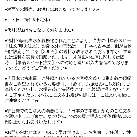
●対面での販売、お渡しはおこなっておりません●
●土・日・祝休&不定休●
●代引発送はおこなっておりません●
●送料の事前表示が義務化されたことにより、当方の【単品スピー
ド注文(即決注文)】対象以外の商品は、「日本の古本屋」側が自動
的に設定している【300円】の送料が表示されておりますが、実際
には送料を実費で頂戴いたします。未修正の在庫に関しては随
時、【単品スピード注文】への対応と送料の入力を進めておりま
すので、どうぞご了承ください●
●「日本の古本屋」に登録されているお客様名義とは別名義の領収
書をご希望されているお客様は、【必ず、お振込み/ご決済前にご
連絡ください】。お振込後/ご決済後には、ご希望に沿えないこと
をご了承ください(即決ご注文をお選びの際には、ご注文の前後に
ご連絡ください)●
●御公費でのご購入の場合にも、「日本の古本屋」からのご注文を
お願い申し上げます。なお後払いでの公費ご購入は本体価格3,000
円以上からお受けいたします●
●お問い合わせはメールにて受け付けます。お名前、ご住所、ご連