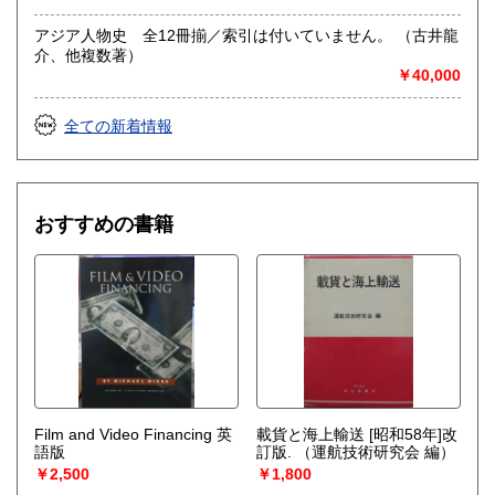
アジア人物史 全12冊揃／索引は付いていません。 （古井龍
介、他複数著）
￥40,000
全ての新着情報
おすすめの書籍
Film and Video Financing 英
載貨と海上輸送 [昭和58年]改
語版
訂版.
（運航技術研究会 編）
￥2,500
￥1,800