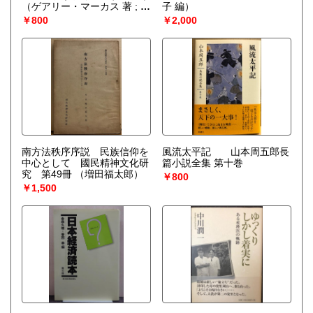
（ゲアリー・マーカス 著 ; 鍛
子 編）
原多惠子 訳）
￥800
￥2,000
南方法秩序序説 民族信仰を
風流太平記 山本周五郎長
中心として 國民精神文化研
篇小説全集 第十巻
究 第49冊
（増田福太郎）
￥800
￥1,500