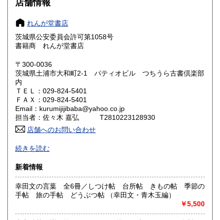
店舗情報
奈良県
和歌山県
600円
600円
れんが堂書店
茨城県公安委員会許可第1058号
鳥取県
島根県
600円
600円
書籍商 れんが堂書店
岡山県
広島県
600円
600円
〒300-0036
茨城県土浦市大和町2-1 パティオビル つちうら古書倶楽部
内
山口県
徳島県
600円
600円
ＴＥＬ：029-824-5401
ＦＡＸ：029-824-5401
香川県
愛媛県
600円
600円
Email：kurumijijibaba@yahoo.co.jp
担当者：佐々木 嘉弘 T2810223128930
高知県
福岡県
600円
600円
店舗へのお問い合わせ
-
佐賀県
長崎県
600円
600円
続きを読む
沿線名：JR常磐線
熊本県
大分県
新着情報
600円
600円
最寄駅：土浦駅西口
営業時間：AM10:00〜PM7:00
幸田文の言葉 全6冊／しつけ帖 台所帖 きもの帖 季節の
定休日：水曜日
宮崎県
鹿児島県
600円
600円
手帖 旅の手帖 どうぶつ帖 （幸田文・青木玉編）
￥5,500
書籍の買取について
沖縄県
600円