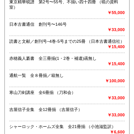
店頭及び出張買取致します。
東京精華硯譜 第2号〜55号、不揃い四十四冊 （硯の資料
出張買取に関しましては内容・地域にある程度の制限がござ
室）
います。
￥55,000
詳しくは電話・メールにて直接お問い合わせください。
日本古書通信 創刊号〜146号
￥33,000
取り扱い分野
歴史、美術工芸、趣味、サブカルチャー、古書一般（その
読書と文献／創刊号−4巻-5号までの25冊 （日本古書通信社）
他）
￥15,400
赤穂義人纂書 全三冊揃(1・2巻・補遺)函無し
￥15,400
通航一覧 全８冊揃／箱無し
￥100,000
寒山刀剣講座 全6冊揃 （刀和会）
￥33,000
吉屋信子全集 全12冊揃 （吉屋信子）
￥33,000
シャーロック・ホームズ全集 全21冊揃 （小池滋監訳）
￥6,600