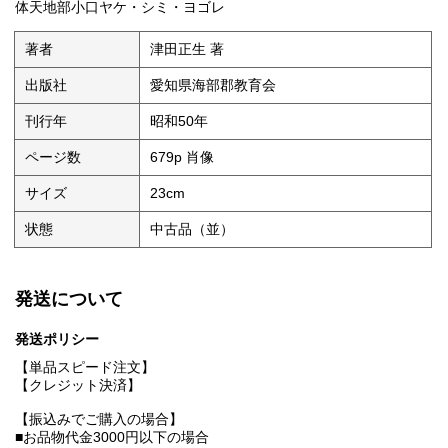
体天地部小口ヤケ・シミ・ヨゴレ
著者
津田正生 著
出版社
愛知県海部郡教育会
刊行年
昭和50年
ページ数
679p 肖像
サイズ
23cm
状態
中古品（並）
発送について
発送ポリシー
【単品スピード注文】
【クレジット決済】
【振込みでご購入の場合】
■お品物代金3000円以下の場合