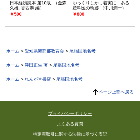
日本経済読本 第10版.
（金森
ゆっくりしかし着実に ある
久雄, 香西泰 編）
産科医の軌跡
（中川潤一）
￥500
￥800
ホーム
愛知県海部郡教育会
尾張国地名考
ホーム
津田正生 著
尾張国地名考
ホーム
れんが堂書店
尾張国地名考
ページ上部へ戻る
プライバシーポリシー
よくある質問
特定商取引に関する法律に基づく表記