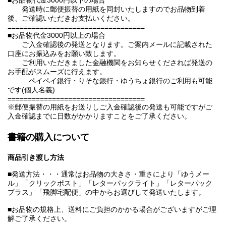
■お品物代金3000円以下の場合
発送時に郵便振替の用紙を同封いたしますのでお品物到着
後、ご確認いただきお支払いください。
==================================
■お品物代金3000円以上の場合
ご入金確認後の発送となります。ご案内メールに記載された
口座にお振込みをお願い致します。
ご利用いただきました金融機関をお知らせくだされば発送の
お手配がスムーズに行えます。
ペイペイ銀行・りそな銀行・ゆうちょ銀行のご利用も可能
です(個人名義)
==================================
※郵便振替の用紙をお送りしご入金確認後の発送も可能ですがご
入金確認までに日数がかかりますことをご了承ください。
書籍の購入について
商品引き渡し方法
■発送方法・・・通常はお品物の大きさ・重さにより「ゆうメー
ル」「クリックポスト」「レターパックライト」「レターパック
プラス」「飛脚宅配便」の中からお選びして発送いたします。
■お品物の規格上、送料にご負担のかかる場合がございますがご理
解ご了承ください。