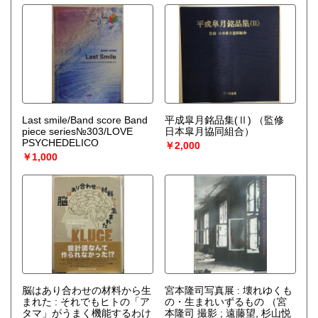
Last smile/Band score Band
平成皐月銘品集(Ⅱ)
（監修
piece series№303/LOVE
日本皐月協同組合）
PSYCHEDELICO
￥2,000
￥1,000
脳はあり合わせの材料から生
宮本隆司写真展 : 壊れゆくも
まれた : それでもヒトの「ア
の・生まれいずるもの
（宮
タマ」がうまく機能するわけ
本隆司 撮影 ; 遠藤望, 杉山悦