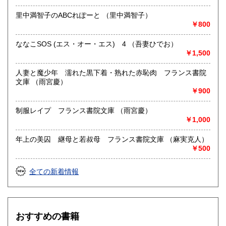
里中満智子のABCれぽーと （里中満智子）
￥800
ななこSOS (エス・オー・エス) 4 （吾妻ひでお）
￥1,500
人妻と魔少年 濡れた黒下着・熟れた赤恥肉 フランス書院
文庫 （雨宮慶）
￥900
制服レイプ フランス書院文庫 （雨宮慶）
￥1,000
年上の美囚 継母と若叔母 フランス書院文庫 （麻実克人）
￥500
全ての新着情報
おすすめの書籍