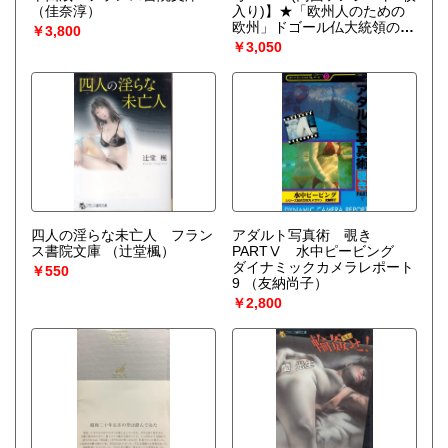
（佳奈淳）
入り)】★「欧州人のための
欧州」ドゴール仏大統領の演
￥3,800
説/国連初の黒人議長 ケソン
￥3,050
サッキー/公明党発足/アフリ
カの黎明
（藤原弘達/羽仁進/
他）
四人の淫らな未亡人 フラン
アダルト写真術 覗き
ス書院文庫
（辻堂楓）
PARTⅤ 水中ピービング
ダイナミックカメラレポート
￥550
9
（友納尚子）
￥2,800