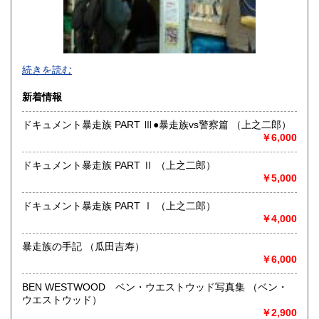
-
続きを読む
沿線名：東京メトロ半蔵門線 都営三田線 都営新宿線
新着情報
最寄駅：神保町駅徒歩1分
営業時間：平日10:30-19:00 日・祝日11:00-18:30
ドキュメント暴走族 PART Ⅲ●暴走族vs警察篇 （上之二郎）
定休日：年末年始(30日～3日)※28日以降の通販は翌年以降対
￥6,000
応とさせていただきます。
ドキュメント暴走族 PART Ⅱ （上之二郎）
書籍の買取について
￥5,000
-
ドキュメント暴走族 PART Ⅰ （上之二郎）
￥4,000
取り扱い分野
趣味、サブカルチャー、古書一般（その他）
暴走族の手記 （瓜田吉寿）
ロック、アイドル、サブカルチャー、古書一般等
￥6,000
BEN WESTWOOD ベン・ウエストウッド写真集 （ベン・
ウエストウッド）
￥2,900