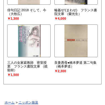
俳句日記 2018 そして、今
輪姦せ!(まわせ) フランス書
（大牧広）
院文庫
（蘭光生）
￥1,300
￥4,000
三人の女家庭教師 密室授
良妻愚母●橋本夢道 第二句集
業 フランス書院文庫
（鏡
（橋本夢道）
龍樹）
￥2,300
￥1,500
ホーム
ニッポン放送