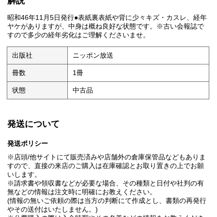
解説
昭和46年11月5日発行●表紙裏表紙や背に少々キズ・カスレ、経年
ヤケがありますが、中身は概ね良好な状態です。※古い会報誌で
すので多少の経年劣化はご理解くださいませ。
出版社
ニッポン放送
冊数
1冊
状態
中古品
発送について
発送ポリシー
※店頭/他サイトにて販売済みや店舗外の倉庫保管品などもありま
すので、直接の来店のご購入は在庫確認とお取り置きの上でお願
いします。
※請求書や領収書などが必要な場合、その種類と日付や社判の有
無などの情報は注文時に明確にお教えください。
(情報の無いご依頼の際は当方の判断にて作成とし、書類の再発行
やその送付はいたしません。)