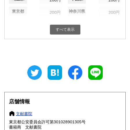
200円
200円
東京都
神奈川県
200円
200円
新潟県
富山県
200円
200円
すべて表示
石川県
福井県
200円
200円
山梨県
長野県
200円
200円
岐阜県
静岡県
200円
200円
愛知県
三重県
200円
200円
滋賀県
京都府
200円
200円
大阪府
兵庫県
200円
200円
店舗情報
奈良県
和歌山県
200円
200円
文献書院
東京都公安委員会許可第301028901305号
鳥取県
島根県
200円
200円
書籍商 文献書院