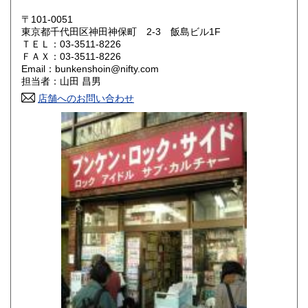
岡山県
広島県
200円
200円
〒101-0051
東京都千代田区神田神保町 2-3 飯島ビル1F
ＴＥＬ：03-3511-8226
山口県
徳島県
200円
200円
ＦＡＸ：03-3511-8226
Email：bunkenshoin@nifty.com
香川県
愛媛県
200円
200円
担当者：山田 昌男
店舗へのお問い合わせ
高知県
福岡県
200円
200円
佐賀県
長崎県
200円
200円
熊本県
大分県
200円
200円
宮崎県
鹿児島県
200円
200円
沖縄県
200円