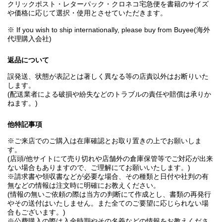
クリックポスト・レターパック・クロネコ宅急便を書籍のサイズ
や価格に応じて選択・使用とさせていただきます。
※ If you wish to ship internationally, please buy from Buyee(海外
代理購入会社)
返品について
誤発送、状態が表記とは著しく異なる等の店責以外はお断りいた
します。
(配送業者による破損や紛失などのトラブルの責任や賠償は承りか
ねます。)
他特記事項
※ご来店でのご購入は在庫確認とお取り置きの上でお願いしま
す。
(店頭/他サイトにて売り切れや店舗外の倉庫保管等でご対応が出来
ない場合もありますので、ご理解にてお願いいたします。)
※請求書や領収書などが必要な場合、その種類と日付や社判の有
無などの情報は注文時に明確にお教えください。
(情報の無いご依頼の際は当方の判断にて作成とし、書類の再発行
やその送付はいたしません。また全てのご要望に応じられない場
合もございます。)
※公費購入の際は入金時期やその名義などの情報をお教えくださ