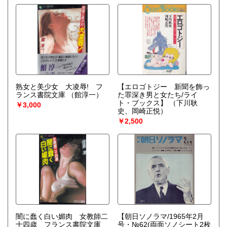
熟女と美少女 大凌辱! フ
【エロゴトジー 新聞を飾っ
ランス書院文庫
（館淳一）
た罪深き男と女たち/ライ
ト・ブックス】
（下川耿
￥3,000
史、岡崎正悦）
￥2,500
闇に蠢く白い媚肉 女教師二
【朝日ソノラマ/1965年2月
十四歳 フランス書院文庫
号・№62(両面ソノシート2枚