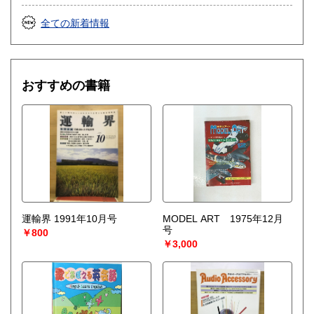
【遺品整理で古い紙モノや道具など価値の有無が分からない
ものがある】
全ての新着情報
【神社仏閣、蔵の整理、中国古典籍など査定にかなりの専門
知識を要する】
場合などお気軽にご相談ください。
-------------------------------------------
おすすめの書籍
買取専用ダイヤル
050-3698-2626
-------------------------------------------
◎宅配買取◎
○30点より宅配送料無料
○梱包用ダンボールの無料送付可能
○買取金額の概算が知りたい方は、事前査定のサービスもぜひ
ご活用下さい。
宅配買取送付先
運輸界 1991年10月号
MODEL ART 1975年12月
----------------------------------------
号
￥800
501-0224
￥3,000
岐阜県瑞穂市稲里197-1
古本倶楽部 宅配買取受付係
058-322-2366
----------------------------------------