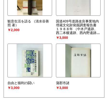
観音生活を語る
（清水谷善
国道409号道路改良事業地内
照 著）
埋蔵文化財発掘調査報告書
１９８８年
（中木戸遺跡、
￥2,000
西二本榎遺跡、西内野遺跡
）
￥3,000
自由と猫利の闘い
蒲郡市諸
￥3,000
￥3,000