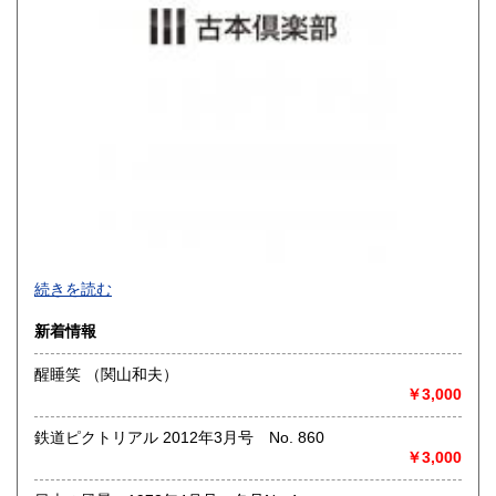
沖縄県
1,200円
買取品目一覧
続きを読む
◎書籍【専門書・学術書・最新本・哲学・宗教・思想・美
新着情報
術・アート・建築・書道・理工学・東洋医学・ビジネス書・
武道・山岳・オカルト・幻想文学・サブカルチャー・70年
醒睡笑 （関山和夫）
代、80年代アイドル・アニメ・漫画・雑誌・アダルト・マニ
￥3,000
ア】などオールジャンルを専門スタッフが高額査定
◎メディア商品【ジャズ・ロック・クラシック・映画・アニ
鉄道ピクトリアル 2012年3月号 No. 860
メ・ゲーム・声優・アイドル・ビジネス・アダルト・車・バ
￥3,000
イク・鉄道・レトロ系】などのCD、DVD、Blu-ray、LP、
EP、カセット、ポスター、おもちゃ、グッズ、パンフレット