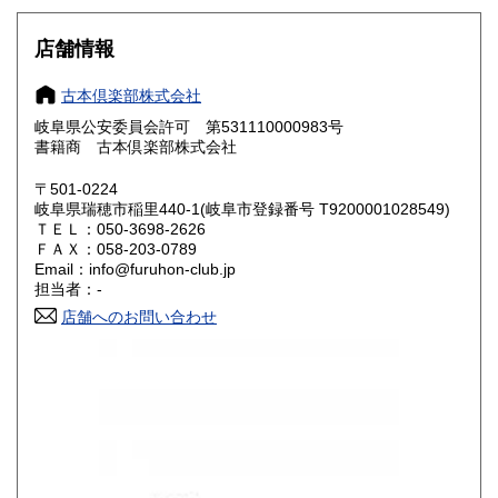
大阪府
兵庫県
800円
800円
店舗情報
奈良県
和歌山県
800円
800円
古本倶楽部株式会社
岐阜県公安委員会許可 第531110000983号
鳥取県
島根県
800円
800円
書籍商 古本倶楽部株式会社
岡山県
広島県
800円
800円
〒501-0224
岐阜県瑞穂市稲里440-1(岐阜市登録番号 T9200001028549)
ＴＥＬ：050-3698-2626
山口県
徳島県
800円
800円
ＦＡＸ：058-203-0789
Email：info@furuhon-club.jp
香川県
愛媛県
800円
800円
担当者：-
店舗へのお問い合わせ
高知県
福岡県
800円
900円
佐賀県
長崎県
900円
900円
熊本県
大分県
900円
900円
宮崎県
鹿児島県
900円
900円