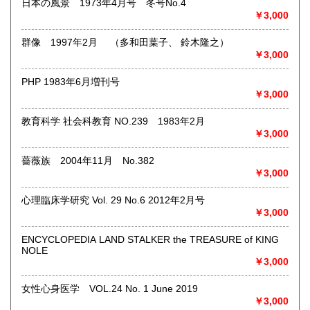
日本の風景 1973年4月号 冬号No.4
などマニアックなものを中心に高価買取
￥3,000
◎その他【骨董品・美術品・仏教美術・中国美術・切手・エ
群像 1997年2月 （多和田葉子、 鈴木隆之）
ンタイア・和本・漢籍・戦争㊙︎資料・書道具・茶道具・戦前
￥3,000
絵はがき・鳥瞰図・古地図・浮世絵・軸・拓本・印譜・エロ
グロ】など古いものの中には希少価値の高いものも多数ござ
PHP 1983年6月増刊号
いますので価値がないと処分される前に是非 ｢古本倶楽部｣ま
￥3,000
で、お問い合わせ下さい
教育科学 社会科教育 NO.239 1983年2月
沿線名：-
￥3,000
最寄駅：-
営業時間：-
定休日：-
薔薇族 2004年11月 No.382
￥3,000
書籍の買取について
心理臨床学研究 Vol. 29 No.6 2012年2月号
◎出張買取◎
￥3,000
○出張費無料
○出張買取は通常、東海圏のみ
ENCYCLOPEDIA LAND STALKER the TREASURE of KING
NOLE
※お売り頂ける本の量や質が見込める場合は関東〜近畿エリ
￥3,000
ア要相談
例
女性心身医学 VOL.24 No. 1 June 2019
【1000冊以上の専門書やマニア書籍がある】
￥3,000
【大学の研究室の整理】